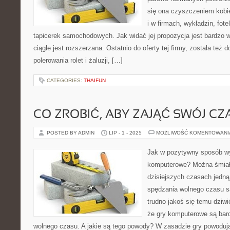
się ona czyszczeniem kob
i w firmach, wykładzin, fote
tapicerek samochodowych. Jak widać jej propozycja jest bardzo 
ciągle jest rozszerzana. Ostatnio do oferty tej firmy, została też
polerowania rolet i żaluzji, […]
CATEGORIES:
THAIFUN
CO ZROBIĆ, ABY ZAJĄĆ SWÓJ CZ
POSTED BY ADMIN
LIP - 1 - 2025
MOŻLIWOŚĆ KOMENTOWAN
Jak w pozytywny sposób wy
komputerowe? Można śmiał
dzisiejszych czasach jedną
spędzania wolnego czasu s
trudno jakoś się temu dziwić
że gry komputerowe są bar
wolnego czasu. A jakie są tego powody? W zasadzie gry powodu