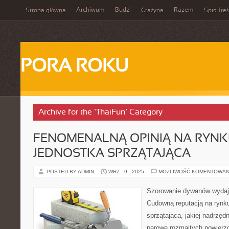
Archiwum
Budzi
Razem
Strona główna
Grażyna
Spis Treś
PORA ROKU
Archive for the ‘ThaiFun’ Category
FENOMENALNĄ OPINIĄ NA RYNKU,
JEDNOSTKA SPRZĄTAJĄCA
POSTED BY ADMIN
WRZ - 9 - 2025
MOŻLIWOŚĆ KOMENTOWAN
Szorowanie dywanów wydaje
Cudowną reputacją na rynku
sprzątająca, jakiej nadrzęd
parowe rozmaitych powierzc