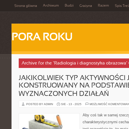
Archiwum
Budzi
Razem
Strona główna
Grażyna
Spis Treś
PORA ROKU
Archive for the ‘Radiologia i diagnostyka obrazowa’
JAKIKOLWIEK TYP AKTYWNOŚCI 
KONSTRUOWANY NA PODSTAWI
WYZNACZONYCH DZIAŁAŃ
POSTED BY ADMIN
SIE - 13 - 2025
MOŻLIWOŚĆ KOMENTOWA
Aby coś tak w samej rzeczy
charakterystycznymi cecham
jest oczywiście to, że maj