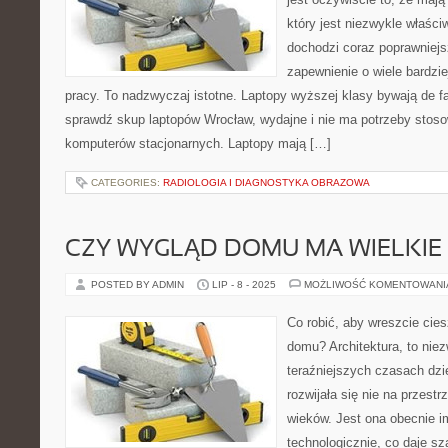
który jest niezwykle właści
dochodzi coraz poprawniejs
zapewnienie o wiele bardzie
pracy. To nadzwyczaj istotne. Laptopy wyższej klasy bywają de f
sprawdź skup laptopów Wrocław, wydajne i nie ma potrzeby stoso
komputerów stacjonarnych. Laptopy mają […]
CATEGORIES:
RADIOLOGIA I DIAGNOSTYKA OBRAZOWA
CZY WYGLĄD DOMU MA WIELKIE
POSTED BY ADMIN
LIP - 8 - 2025
MOŻLIWOŚĆ KOMENTOWAN
Co robić, aby wreszcie cie
domu? Architektura, to niez
teraźniejszych czasach dzi
rozwijała się nie na przestrz
wieków. Jest ona obecnie i
technologicznie, co daje sz