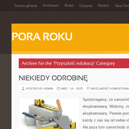
Archiwum
Budzi
Razem
Strona główna
Grażyna
Spis Treś
PORA ROKU
Archive for the ‘Przyszłość edukacji’ Category
NIEKIEDY ODROBINĘ
POSTED BY ADMIN
WRZ - 16 - 2025
MOŻLIWOŚĆ KOMENTOWA
Spostrzegamy, że samochód
eksploatowany. Widzimy, że
eksploatowany. Pewnie jest
każdy z nas się od siebie r
Ale poza tym samochody się