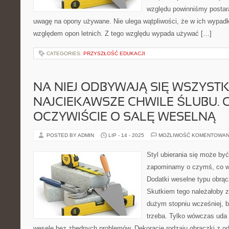
względu powinniśmy postar
uwagę na opony używane. Nie ulega wątpliwości, że w ich wypadk
względem opon letnich. Z tego względu wypada używać […]
CATEGORIES:
PRZYSZŁOŚĆ EDUKACJI
NA NIEJ ODBYWAJĄ SIĘ WSZYSTK
NAJCIEKAWSZE CHWILE ŚLUBU. 
OCZYWIŚCIE O SALĘ WESELNĄ
POSTED BY ADMIN
LIP - 14 - 2025
MOŻLIWOŚĆ KOMENTOWAN
Styl ubierania się może b
zapominamy o czymś, co wy
Dodatki weselne typu obrącz
Skutkiem tego należałoby 
dużym stopniu wcześniej, by
trzeba. Tylko wówczas uda
wesele bez zbędnych problemów. Dekoracje rodzaju obrączki z o