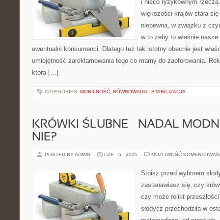
i nieco ryzykownym rzeczą
większości krajów stała si
niepewna, w związku z czy
w to żeby to właśnie nasze 
ewentualni konsumenci. Dlatego też tak istotny obecnie jest właś
umiejętność zareklamowania tego co mamy do zaoferowania. Rekl
która […]
CATEGORIES:
MOBILNOŚĆ, RÓWNOWAGA I STABILIZACJA
KRÓWKI ŚLUBNE – NADAL MODNE
NIE?
POSTED BY ADMIN
CZE - 5 - 2025
MOŻLIWOŚĆ KOMENTOWAN
Stoisz przed wyborem słody
zastanawiasz się, czy krów
czy może relikt przeszłości
słodycz przechodziła w ost