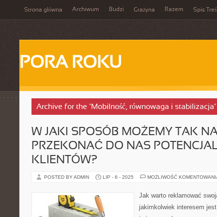
Archiwum
Budzi
Razem
Strona główna
Grażyna
Spis Treś
PORA ROKU
Archive for the ‘Mobilność, równowaga i stabilizacja
W JAKI SPOSÓB MOŻEMY TAK 
PRZEKONAĆ DO NAS POTENCJA
KLIENTÓW?
POSTED BY ADMIN
LIP - 6 - 2025
MOŻLIWOŚĆ KOMENTOWAN
Jak warto reklamować swoj
jakimkolwiek interesem je