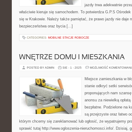
jazdy trwa adekwatnie przez
właściwie kieruje się samochodem. To potwierdza G.P.S Ośrodek 
się w Krakowie. Należy także pamiętać, że prawo jazdy nie daje 
bezpieczeństwa oraz bycia […]
CATEGORIES:
MOBILNE STACJE ROBOCZE
WNĘTRZE DOMU I MIESZKANIA
POSTED BY ADMIN
SIE - 1 - 2025
MOŻLIWOŚĆ KOMENTOWAN
Miejsce zamieszkania w bl
stanie odkryć setki serwis
proponujących nam szansę
anonsu za niewielką opłatą 
bezpłatne. Podzielone na k
są przejrzyste oraz łatwo od
którym chcemy się zareklamować lub ogłosić, że wypatrujemy pra
sprawić tutaj http://www.ogloszenia-nieruchomosci.info/. Dzisiaj,