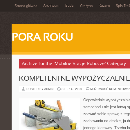
Archiwum
Budzi
Razem
Strona główna
Grażyna
Spis Treś
PORA ROKU
Archive for the ‘Mobilne Stacje Robocze’ Category
KOMPETENTNE WYPOŻYCZALNIE
POSTED BY ADMIN
SIE - 14 - 2025
MOŻLIWOŚĆ KOMENTOWA
Odpowiednie wypożyczalni
samochodu nie jest łatwą 
zdawać sobie sprawę z teg
zachowania na drodze, ja d
jednego kierowcy. Trzeba 