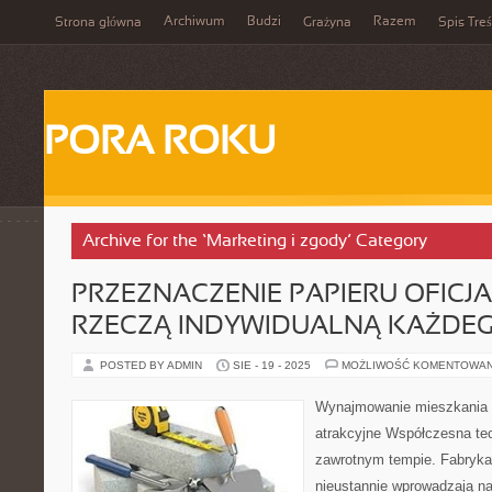
Archiwum
Budzi
Razem
Strona główna
Grażyna
Spis Treś
PORA ROKU
Archive for the ‘Marketing i zgody’ Category
PRZEZNACZENIE PAPIERU OFICJ
RZECZĄ INDYWIDUALNĄ KAŻDE
POSTED BY ADMIN
SIE - 19 - 2025
MOŻLIWOŚĆ KOMENTOWA
Wynajmowanie mieszkania st
atrakcyjne Współczesna tec
zawrotnym tempie. Fabryka
nieustannie wprowadzają na