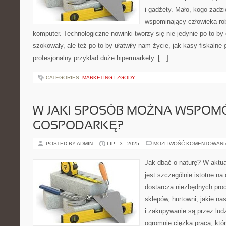
i gadżety. Mało, kogo zadzi
wspominający człowieka rob
komputer. Technologiczne nowinki tworzy się nie jedynie po to by
szokowały, ale też po to by ułatwiły nam życie, jak kasy fiskalne
profesjonalny przykład duże hipermarkety. […]
CATEGORIES:
MARKETING I ZGODY
W JAKI SPOSÓB MOŻNA WSPOM
GOSPODARKĘ?
POSTED BY ADMIN
LIP - 3 - 2025
MOŻLIWOŚĆ KOMENTOWAN
Jak dbać o naturę? W aktua
jest szczególnie istotne na
dostarcza niezbędnych pro
sklepów, hurtowni, jakie nas
i zakupywanie są przez ludz
ogromnie ciężka praca, kt