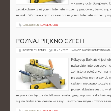
– kamery cctv Sulejówek. Dz
że jakkolwiek z użyciem Internetu możemy pracować, bawić się, o
muzyki. W dzisiejszych czasach z użyciem Internetu możemy wy
CATEGORIES:
LUKSEMBURG
POZNAJ PIĘKNO CZECH
POSTED BY ADMIN
LIP - 5 - 2025
MOŻLIWOŚĆ KOMENTOWAN
Półwysep Bałkański jest o
najbardziej interesujących
że historia położonych na 
przypadków nie należy do n
całkiem niedawno toczyło si
jednak aktualnie jest to w 
region który będzie dodatkowo rewelacyjną propozycją dla każdego
się na faktycznie idealne wczasy. Bardzo ciekawym i równocześn
CATEGORIES:
LUKSEMBURG