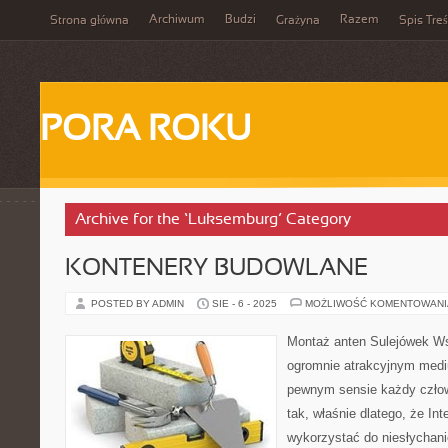
Archiwum
Budzi
Razem
Strona główna
Grażyna
Spis Treś
PORA ROKU
Archive for the ‘Luksemburg’ Category
KONTENERY BUDOWLANE
POSTED BY ADMIN
SIE - 6 - 2025
MOŻLIWOŚĆ KOMENTOWAN
Montaż anten Sulejówek Wsp
ogromnie atrakcyjnym mediu
pewnym sensie każdy człowi
tak, właśnie dlatego, że In
wykorzystać do niesłychani