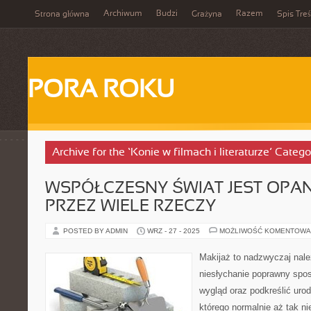
Archiwum
Budzi
Razem
Strona główna
Grażyna
Spis Treś
PORA ROKU
Archive for the ‘Konie w filmach i literaturze’ Catego
WSPÓŁCZESNY ŚWIAT JEST OP
PRZEZ WIELE RZECZY
POSTED BY ADMIN
WRZ - 27 - 2025
MOŻLIWOŚĆ KOMENTOWA
Makijaż to nadzwyczaj nal
niesłychanie poprawny spos
wygląd oraz podkreślić uro
którego normalnie aż tak ni