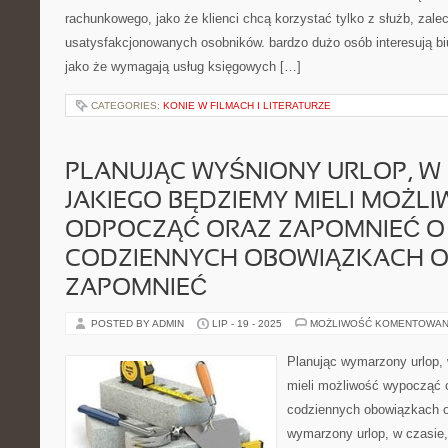
rachunkowego, jako że klienci chcą korzystać tylko z służb, zal
usatysfakcjonowanych osobników. bardzo dużo osób interesują b
jako że wymagają usług księgowych […]
CATEGORIES:
KONIE W FILMACH I LITERATURZE
PLANUJĄC WYŚNIONY URLOP, W 
JAKIEGO BĘDZIEMY MIELI MOŻL
ODPOCZĄĆ ORAZ ZAPOMNIEĆ O
CODZIENNYCH OBOWIĄZKACH 
ZAPOMNIEĆ
POSTED BY ADMIN
LIP - 19 - 2025
MOŻLIWOŚĆ KOMENTOWAN
Planując wymarzony urlop, 
mieli możliwość wypocząć 
codziennych obowiązkach o
wymarzony urlop, w czasie,