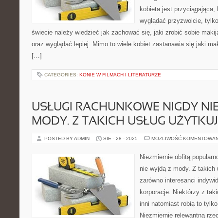
kobieta jest przyciągająca
wyglądać przyzwoicie, tylk
świecie należy wiedzieć jak zachować się, jaki zrobić sobie maki
oraz wyglądać lepiej. Mimo to wiele kobiet zastanawia się jaki maki
[…]
CATEGORIES:
KONIE W FILMACH I LITERATURZE
USŁUGI RACHUNKOWE NIGDY NIE
MODY. Z TAKICH USŁUG UŻYTKU
POSTED BY ADMIN
SIE - 28 - 2025
MOŻLIWOŚĆ KOMENTOWA
Niezmiernie obfitą popular
nie wyjdą z mody. Z takich 
zarówno interesanci indywidu
korporacje. Niektórzy z taki
inni natomiast robią to tyl
Niezmiernie relewantną rze