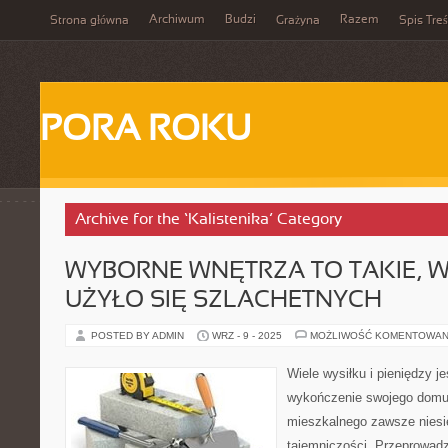
Archiwum
Budzi
Razem
Strona główna
Grażyna
Spis Treś
PORA ROKU
Archive for the ‘Kalistenika’ Category
WYBORNE WNĘTRZA TO TAKIE, W
UŻYŁO SIĘ SZLACHETNYCH
POSTED BY ADMIN
WRZ - 9 - 2025
MOŻLIWOŚĆ KOMENTOWAN
Wiele wysiłku i pieniędzy j
wykończenie swojego domu
mieszkalnego zawsze niesi
tajemniczości. Przeprowad