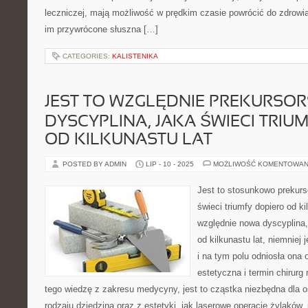
leczniczej, mają możliwość w prędkim czasie powrócić do zdrowi
im przywrócone słuszna […]
CATEGORIES:
KALISTENIKA
JEST TO WZGLĘDNIE PREKURSO
DYSCYPLINA, JAKA ŚWIECI TRIU
OD KILKUNASTU LAT
POSTED BY ADMIN
LIP - 10 - 2025
MOŻLIWOŚĆ KOMENTOWAN
Jest to stosunkowo prekurs
świeci triumfy dopiero od ki
względnie nowa dyscyplina, 
od kilkunastu lat, niemnie
i na tym polu odniosła ona 
estetyczna i termin chirur
tego wiedzę z zakresu medycyny, jest to cząstka niezbędna dla o
rodzaju dziedziną oraz z estetyki, jak laserowe operacje żylaków,