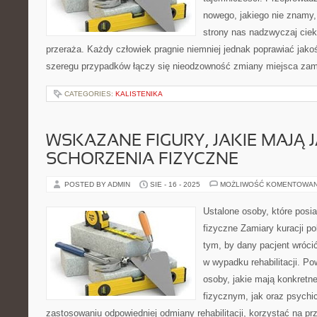
nowego, jakiego nie znamy, 
strony nas nadzwyczaj cieka
przeraża. Każdy człowiek pragnie niemniej jednak poprawiać jako
szeregu przypadków łączy się nieodzowność zmiany miejsca zami
CATEGORIES:
KALISTENIKA
WSKAZANE FIGURY, JAKIE MAJĄ 
SCHORZENIA FIZYCZNE
POSTED BY ADMIN
SIE - 16 - 2025
MOŻLIWOŚĆ KOMENTOWA
Ustalone osoby, które posia
fizyczne Zamiary kuracji po
tym, by dany pacjent wróci
w wypadku rehabilitacji. Po
osoby, jakie mają konkretne
fizycznym, jak oraz psychic
zastosowaniu odpowiedniej odmiany rehabilitacji, korzystać na pr