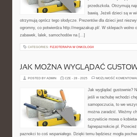
przedszkola. Otrzymują naj
bawią. Jeżeli dzieci są w 
otrzymują oprócz tego słodycze. Prezentów dla dzieci jest niezwy
ogromny, co potwierdza http://megazakup.pl/. W sklepach wolno 
zabawek, lalek, samochodów na […]
CATEGORIES:
FIZJOTERAPIA W ONKOLOGII
JAK MOŻNA WYGLĄDAĆ GUSTOW
POSTED BY ADMIN
CZE - 28 - 2025
MOŻLIWOŚĆ KOMENTOWA
Jak wyglądać gustownie? N
jeśli w rachubę wchodzi ch
samopoczucia, to we wszys
można zaradzić. Weźmy ch
oczywiście mowa o kobieta
fajnepaznokcie.pl. Przecie
paznokci to coś wspaniałego. Dzięki temu będziesz mogła pochwa