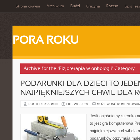
Archiwum
Budzi
Razem
Strona główna
Grażyna
Spis Treś
PORA ROKU
Archive for the ‘Fizjoterapia w onkologii’ Category
PODARUNKI DLA DZIECI TO JEDE
NAJPIĘKNIEJSZYCH CHWIL DLA 
POSTED BY ADMIN
LIP - 28 - 2025
MOŻLIWOŚĆ KOMENTOWAN
Jeśli objaśniamy szeroko n
to jest gra komputerowa Pre
najpiękniejszych chwil dla 
podarunków otrzymują małe 