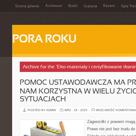
Archiwum
Budzi
Razem
Strona główna
Grażyna
Spis Treś
PORA ROKU
Archive for the ‘Eko-materiały i certyfikowane tkani
POMOC USTAWODAWCZA MA P
NAM KORZYSTNA W WIELU ŻYC
SYTUACJACH
POSTED BY ADMIN
WRZ - 18 - 2025
MOŻLIWOŚĆ KOMENTOWA
Zagwozdki z prawem mogą 
Prawo nie jest bez trudu do