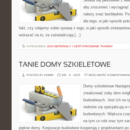
Składa się jakkolwiek z wiel
aby zrozumieć i wyciągnąć 
należy znać bezbłędnie. Po
dla tego, w jaki sposób pot
fakt, czy zdajemy sobie sprawę z tego, w jaki sposób zinterpreto
wskazać na to, że zaświadczają […]
CATEGORIES:
EKO-MATERIAŁY I CERTYFIKOWANE TKANINY
TANIE DOMY SZKIELETOWE
POSTED BY ADMIN
SIE - 6 - 2025
MOŻLIWOŚĆ KOMENTOWAN
Domy szkieletowe Następn
zrealizować żeby dom mógł
budowlanych. Jest ich na r
niektóre się specjalizują w
budowlanych. Większa częś
na tym co robi oraz tym sa
piękne domy. Korporacje budowlane kooperują z projektantami po t