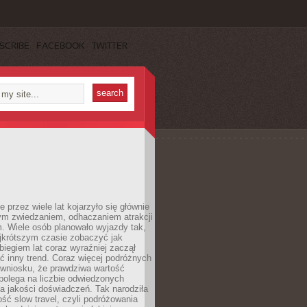
SCRIBE
FACEBOOK
TWITTER
 przez wiele lat kojarzyło się głównie
ym zwiedzaniem, odhaczaniem atrakcji
. Wiele osób planowało wyjazdy tak,
ajkrótszym czasie zobaczyć jak
 biegiem lat coraz wyraźniej zaczął
ć inny trend. Coraz więcej podróżnych
 wniosku, że prawdziwa wartość
polega na liczbie odwiedzonych
na jakości doświadczeń. Tak narodziła
ość slow travel, czyli podróżowania