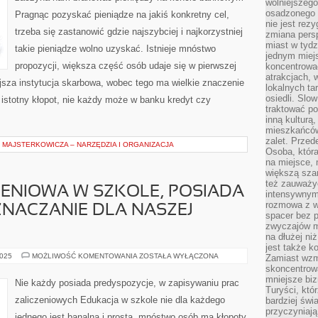
wolniejszego
GDY
osadzonego w
Pragnąc pozyskać pieniądze na jakiś konkretny cel,
ZACZYNA
nie jest rez
NAM
trzeba się zastanowić gdzie najszybciej i najkorzystniej
BRAKOWAĆ
zmiana pers
PIENIĘDZY
miast w tydz
NA
takie pieniądze wolno uzyskać. Istnieje mnóstwo
KONCIE
jednym miej
BANKOWYM
propozycji, większa część osób udaje się w pierwszej
koncentrować
atrakcjach, 
iejsza instytucja skarbowa, wobec tego ma wielkie znaczenie
lokalnych ta
osiedli. Slo
n istotny kłopot, nie każdy może w banku kredyt czy
traktować po
inną kulturą
mieszkańców
zalet. Prze
MAJSTERKOWICZA – NARZĘDZIA I ORGANIZACJA
Osoba, która
na miejsce, 
większą sza
też zauważyć
ENIOWA W SZKOLE, POSIADA
intensywnym
rozmowa z w
NACZANIE DLA NASZEJ
spacer bez 
zwyczajów m
na dłużej ni
jest także k
PRACA
2025
MOŻLIWOŚĆ KOMENTOWANIA
ZOSTAŁA WYŁĄCZONA
Zamiast wzm
ZAKOŃCZENIOWA
skoncentrow
W
mniejsze biz
SZKOLE,
Nie każdy posiada predyspozycje, w zapisywaniu prac
POSIADA
Turyści, któ
GIGANTYCZNE
zaliczeniowych Edukacja w szkole nie dla każdego
bardziej świ
OZNACZANIE
DLA
przyczyniają
jednego jest banalna i prosta. mnóstwo osób ma kłopoty
NASZEJ