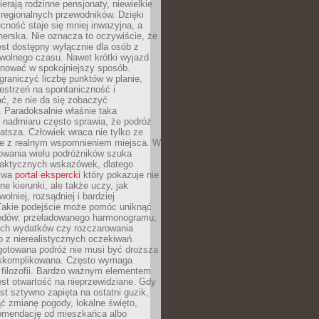
ierają rodzinne pensjonaty, niewielkie
i regionalnych przewodników. Dzięki
cność staje się mniej inwazyjna, a
tnerska. Nie oznacza to oczywiście, że
jest dostępny wyłącznie dla osób z
 wolnego czasu. Nawet krótki wyjazd
nować w spokojniejszy sposób.
raniczyć liczbę punktów w planie,
estrzeń na spontaniczność i
ć, że nie da się zobaczyć
 Paradoksalnie właśnie taka
 nadmiaru często sprawia, że podróż
gatsza. Człowiek wraca nie tylko ze
ale z realnym wspomnieniem miejsca. W
owania wielu podróżników szuka
 praktycznych wskazówek, dlatego
bywa
portal ekspercki
który pokazuje nie
ne kierunki, ale także uczy, jak
olniej, rozsądniej i bardziej
Takie podejście może pomóc uniknąć
ędów: przeładowanego harmonogramu,
ych wydatków czy rozczarowania
 z nierealistycznych oczekiwań.
gotowana podróż nie musi być droższa
j skomplikowana. Często wymaga
j filozofii. Bardzo ważnym elementem
jest otwartość na nieprzewidziane. Gdy
est sztywno zapięta na ostatni guzik,
jąć zmianę pogody, lokalne święto,
omendację od mieszkańca albo