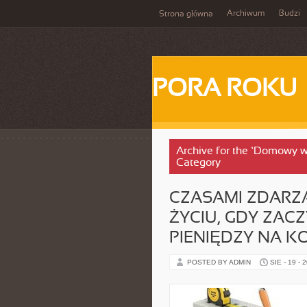
Archiwum
Budzi
Strona główna
PORA ROKU
Archive for the ‘Domowy wa
Category
CZASAMI ZDARZA
ŻYCIU, GDY ZA
PIENIĘDZY NA 
POSTED BY ADMIN
SIE - 19 - 