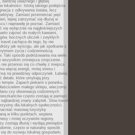
, bardziej uważnego i głębiej
 lokalności. Istotą takiego podejścia
ygnacja z odkrywania świata, lecz
pektywy. Zamiast przemierzać pięć
ień, lepiej zatrzymać się dłużej w
scu i naprawdę je poznać. Zamiast
 się wyłącznie na najgłośniejszych
warto zajrzeć do małych kawiarni,
rgów, bocznych uliczek i zwykłych
w travel zachęca do tego, by nie
dróży jak wyścigu, ale jak spotkanie z
, rytmem życia i codziennością
. Taki sposób podróżowania ma wiele
de wszystkim zmniejsza zmęczenie.
 nie przenosi się co chwilę z miejsca
ma więcej energii, mniej stresu i
nsę na prawdziwy odpoczynek. Łatwiej
 detale, które umykają przy
 tempie. Zapach piekarni o poranku,
łaścicielem małego sklepu, wieczorny
planu czy obserwacja codziennych
ieszkańców często zostają w pamięci
ż najbardziej znany zabytek. Slow travel
orzystny dla lokalnych społeczności.
acniać masową turystykę
aną w kilku punktach, wspiera
nesy i mniej oczywiste regiony.
rzy zostają dłużej i wydają pieniądze
adomie, często w naturalny sposób
 się do rozwoju lokalnej gospodarki.