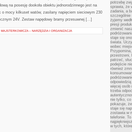
potrzebę zw
ową na posesję dookoła obiektu jednorodzinnego jest na
sprawia, że
zadania, a b
k o mocy kilkuset watów, zasilany napięciem sieciowym 230
szczególnie 
iecznym 24V. Zestaw napędowy bramy przesuwnej […]
żyjemy wedłu
presji produ
zmienić nas
MAJSTERKOWICZA – NARZĘDZIA I ORGANIZACJA
podróżowani
staje się o
świata. Uczy
wobec miejs
Przypomina,
przestrzeni,
patrzeć, słu
podejście ni
również zmn
konsumowani
podróżowanie
odpowiedzią
więcej osób 
trzeba odpo
autentycznoś
nie tylko, co
pokazuje, że
staje się na
zostawia w n
telefonie. T
najpiękniejs
w tych, któr