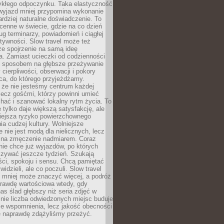
ykłego odpoczynku. Taka elastyczność
 wyjazd mniej przypomina wykonanie
ardziej naturalne doświadczenie. To
cenne w świecie, gdzie na co dzień
g terminarzy, powiadomień i ciągłej
ktywności. Slow travel może też
ze spojrzenie na samą ideę
a. Zamiast ucieczki od codzienności
no sposobem na głębsze przeżywanie
 cierpliwości, obserwacji i pokory
ca, do którego przyjeżdżamy.
 że nie jesteśmy centrum każdej
 lecz gośćmi, którzy powinni umieć
chać i szanować lokalny rytm życia. To
e tylko daje większą satysfakcję, ale
iejsza ryzyko powierzchownego
a cudzej kultury. Wolniejsze
 nie jest modą dla nielicznych, lecz
 na zmęczenie nadmiarem. Coraz
nie chce już wyjazdów, po których
czywać jeszcze tydzień. Szukają
ci, spokoju i sensu. Chcą pamiętać
 widzieli, ale co poczuli. Slow travel
 mniej może znaczyć więcej, a podróż
prawdę wartościowa wtedy, gdy
as ślad głębszy niż seria zdjęć w
o nie liczba odwiedzonych miejsc buduje
ze wspomnienia, lecz jakość obecności
e naprawdę zdążyliśmy przeżyć.