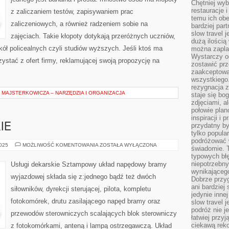
Chętniej wyb
PRZYSZŁOŚCI
restauracje 
z zaliczaniem testów, zapisywaniem prac
temu ich obe
zaliczeniowych, a również radzeniem sobie na
bardziej par
slow travel 
zajęciach. Takie kłopoty dotykają przeróżnych uczniów,
dużą ilością
zkół policealnych czyli studiów wyższych. Jeśli ktoś ma
można zapla
Wystarczy og
stać z ofert firmy, reklamującej swoją propozycję na
zostawić prz
zaakceptowa
wszystkiego.
rezygnacja z
MAJSTERKOWICZA – NARZĘDZIA I ORGANIZACJA
staje się bo
zdjęciami, 
połowie plan
inspiracji i
IE
przydatny 
tylko popular
podróżować w
USŁUGI
2025
MOŻLIWOŚĆ KOMENTOWANIA
ZOSTAŁA WYŁĄCZONA
świadomie. 
DEKARSKIE
typowych bł
niepotrzebn
Usługi dekarskie Sztampowy układ napędowy bramy
wynikającego
wyjazdowej składa się z:jednego bądź też dwóch
Dobrze przy
ani bardzie
siłowników, dyrekcji sterującej, pilota, kompletu
jedynie inne
fotokomórek, drutu zasilającego napęd bramy oraz
slow travel 
podróż nie j
przewodów sterowniczych scalających blok sterowniczy
łatwiej przy
ciekawą rek
z fotokomórkami, anteną i lampą ostrzegawczą. Układ