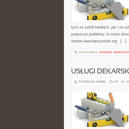
tych ze szkół średnich, jak i ze s
powyższe problemy, to może skorzy
stronie www.lepszystart.org . […]
CATEGORIES:
DOMOWY WARSZTAT 
USŁUGI DEKARSK
POSTED BY ADMIN
LIP - 19 - 