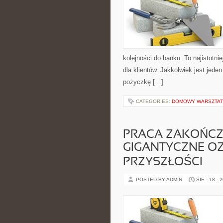
kolejności do banku. To najistotn
dla klientów. Jakkolwiek jest jede
pożyczkę […]
CATEGORIES:
DOMOWY WARSZTAT 
PRACA ZAKOŃCZ
GIGANTYCZNE OZ
PRZYSZŁOŚCI
POSTED BY ADMIN
SIE - 18 - 