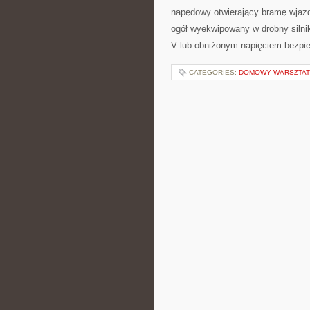
napędowy otwierający bramę wjazd
ogół wyekwipowany w drobny silni
V lub obniżonym napięciem bezp
CATEGORIES:
DOMOWY WARSZTAT 