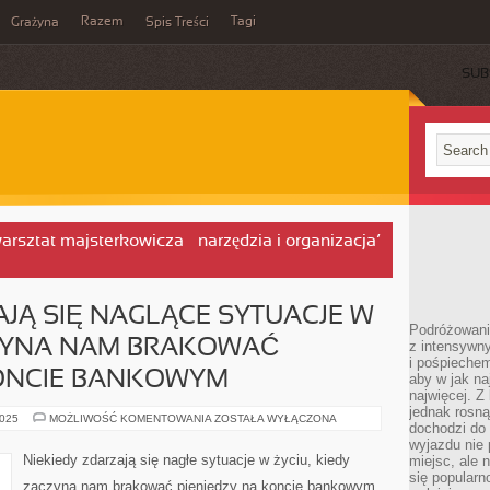
Razem
Tagi
Grażyna
Spis Treści
SUB
rsztat majsterkowicza – narzędzia i organizacja’
JĄ SIĘ NAGLĄCE SYTUACJE W
Podróżowanie
CZYNA NAM BRAKOWAĆ
z intensywn
i pośpiechem
KONCIE BANKOWYM
aby w jak n
najwięcej. Z
jednak rosną
CZASAMI
2025
MOŻLIWOŚĆ KOMENTOWANIA
ZOSTAŁA WYŁĄCZONA
dochodzi do
ZDARZAJĄ
SIĘ
wyjazdu nie 
NAGLĄCE
Niekiedy zdarzają się nagłe sytuacje w życiu, kiedy
miejsc, ale 
SYTUACJE
się popularn
W
zaczyna nam brakować pieniędzy na koncie bankowym
ŻYCIU,