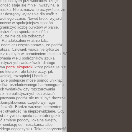
i regionalnych przewodników. Dzięki
cność staje się mniej inwazyjna, a
tnerska. Nie oznacza to oczywiście, że
jest dostępny wyłącznie dla osób z
 wolnego czasu. Nawet krótki wyjazd
nować w spokojniejszy sposób.
raniczyć liczbę punktów w planie,
estrzeń na spontaniczność i
ć, że nie da się zobaczyć
 Paradoksalnie właśnie taka
 nadmiaru często sprawia, że podróż
gatsza. Człowiek wraca nie tylko ze
ale z realnym wspomnieniem miejsca. W
owania wielu podróżników szuka
 praktycznych wskazówek, dlatego
bywa
portal ekspercki
który pokazuje nie
ne kierunki, ale także uczy, jak
olniej, rozsądniej i bardziej
Takie podejście może pomóc uniknąć
ędów: przeładowanego harmonogramu,
ych wydatków czy rozczarowania
 z nierealistycznych oczekiwań.
gotowana podróż nie musi być droższa
j skomplikowana. Często wymaga
j filozofii. Bardzo ważnym elementem
jest otwartość na nieprzewidziane. Gdy
est sztywno zapięta na ostatni guzik,
jąć zmianę pogody, lokalne święto,
omendację od mieszkańca albo
ykłego odpoczynku. Taka elastyczność