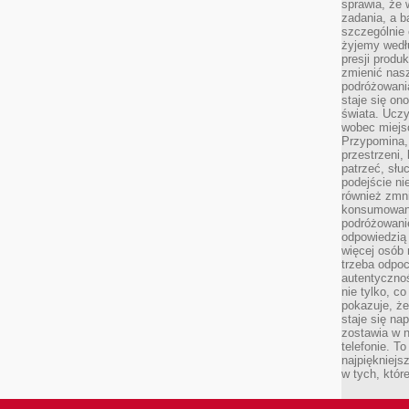
sprawia, że
zadania, a b
szczególnie 
żyjemy wedłu
presji produ
zmienić nas
podróżowani
staje się o
świata. Uczy
wobec miejs
Przypomina,
przestrzeni,
patrzeć, słu
podejście ni
również zmn
konsumowani
podróżowanie
odpowiedzią
więcej osób 
trzeba odpo
autentycznoś
nie tylko, co
pokazuje, że
staje się na
zostawia w n
telefonie. T
najpiękniejs
w tych, któr