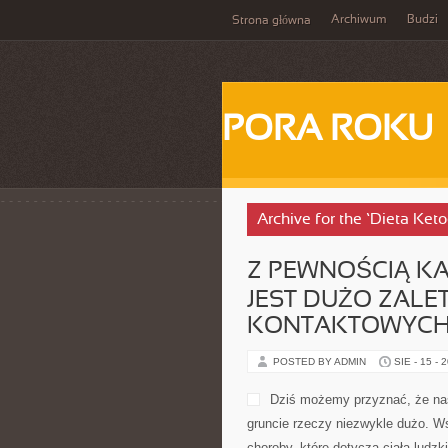
Archiwum
Budzi
Strona główna
PORA ROKU
Archive for the ‘Dieta Ket
Z PEWNOŚCIĄ KAŻ
JEST DUŻO ZALE
KONTAKTOWYC
POSTED BY ADMIN
SIE - 15 - 
Dziś możemy przyznać, że nas
gruncie rzeczy niezwykle dużo. W
choroby, które dotyczą ciała lud