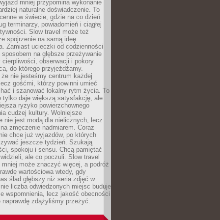
 wyjazd mniej przypomina wykonanie
ardziej naturalne doświadczenie. To
cenne w świecie, gdzie na co dzień
g terminarzy, powiadomień i ciągłej
ktywności. Slow travel może też
ze spojrzenie na samą ideę
a. Zamiast ucieczki od codzienności
no sposobem na głębsze przeżywanie
 cierpliwości, obserwacji i pokory
ca, do którego przyjeżdżamy.
 że nie jesteśmy centrum każdej
 lecz gośćmi, którzy powinni umieć
chać i szanować lokalny rytm życia. To
e tylko daje większą satysfakcję, ale
iejsza ryzyko powierzchownego
a cudzej kultury. Wolniejsze
 nie jest modą dla nielicznych, lecz
 na zmęczenie nadmiarem. Coraz
nie chce już wyjazdów, po których
czywać jeszcze tydzień. Szukają
ci, spokoju i sensu. Chcą pamiętać
 widzieli, ale co poczuli. Slow travel
 mniej może znaczyć więcej, a podróż
prawdę wartościowa wtedy, gdy
as ślad głębszy niż seria zdjęć w
o nie liczba odwiedzonych miejsc buduje
ze wspomnienia, lecz jakość obecności
e naprawdę zdążyliśmy przeżyć.