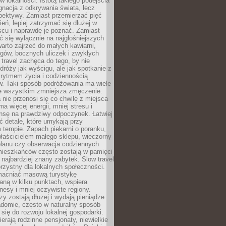
 lokalności. Istotą takiego podejścia
ygnacja z odkrywania świata, lecz
pektywy. Zamiast przemierzać pięć
ień, lepiej zatrzymać się dłużej w
scu i naprawdę je poznać. Zamiast
 się wyłącznie na najgłośniejszych
warto zajrzeć do małych kawiarni,
rgów, bocznych uliczek i zwykłych
w travel zachęca do tego, by nie
dróży jak wyścigu, ale jak spotkanie z
, rytmem życia i codziennością
. Taki sposób podróżowania ma wiele
de wszystkim zmniejsza zmęczenie.
 nie przenosi się co chwilę z miejsca
ma więcej energii, mniej stresu i
nsę na prawdziwy odpoczynek. Łatwiej
 detale, które umykają przy
 tempie. Zapach piekarni o poranku,
łaścicielem małego sklepu, wieczorny
planu czy obserwacja codziennych
ieszkańców często zostają w pamięci
ż najbardziej znany zabytek. Slow travel
orzystny dla lokalnych społeczności.
acniać masową turystykę
aną w kilku punktach, wspiera
nesy i mniej oczywiste regiony.
rzy zostają dłużej i wydają pieniądze
adomie, często w naturalny sposób
 się do rozwoju lokalnej gospodarki.
ierają rodzinne pensjonaty, niewielkie