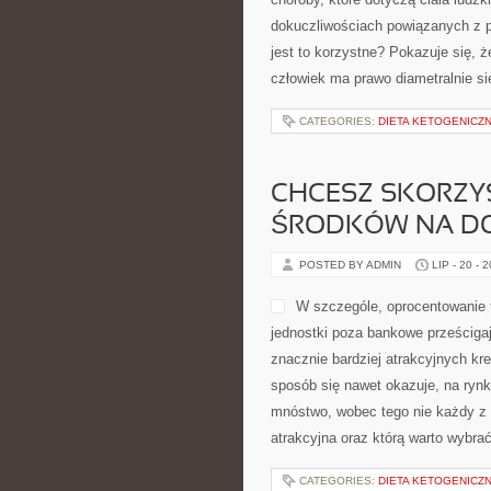
dokuczliwościach powiązanych z p
jest to korzystne? Pokazuje się, ż
człowiek ma prawo diametralnie si
CATEGORIES:
DIETA KETOGENICZ
CHCESZ SKORZYS
ŚRODKÓW NA D
POSTED BY ADMIN
LIP - 20 - 
W szczególe, oprocentowanie t
jednostki poza bankowe prześcigaj
znacznie bardziej atrakcyjnych k
sposób się nawet okazuje, na rynk
mnóstwo, wobec tego nie każdy z n
atrakcyjna oraz którą warto wybra
CATEGORIES:
DIETA KETOGENICZ