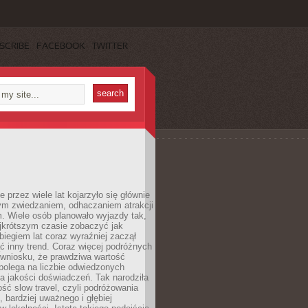
SCRIBE
FACEBOOK
TWITTER
 przez wiele lat kojarzyło się głównie
ym zwiedzaniem, odhaczaniem atrakcji
. Wiele osób planowało wyjazdy tak,
ajkrótszym czasie zobaczyć jak
 biegiem lat coraz wyraźniej zaczął
ć inny trend. Coraz więcej podróżnych
 wniosku, że prawdziwa wartość
polega na liczbie odwiedzonych
na jakości doświadczeń. Tak narodziła
ość slow travel, czyli podróżowania
, bardziej uważnego i głębiej