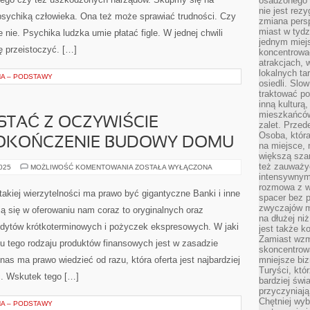
osadzonego w
JEST
DUŻO
nie jest rez
sychiką człowieka. Ona też może sprawiać trudności. Czy
ZALET
zmiana pers
NOSZENIA
miast w tydz
SOCZEWEK
e nie. Psychika ludzka umie płatać figle. W jednej chwili
KONTAKTOWYCH
jednym miej
ę przeistoczyć. […]
koncentrować
atrakcjach, 
lokalnych ta
NA – PODSTAWY
osiedli. Slo
traktować po
inną kulturą
mieszkańców
TAĆ Z OCZYWIŚCIE
zalet. Prze
Osoba, która
OKOŃCZENIE BUDOWY DOMU
na miejsce, 
większą sza
też zauważyć
CHCESZ
2025
MOŻLIWOŚĆ KOMENTOWANIA
ZOSTAŁA WYŁĄCZONA
SKORZYSTAĆ
intensywnym
Z
rozmowa z w
OCZYWIŚCIE
akiej wierzytelności ma prawo być gigantyczne Banki i inne
spacer bez 
ŚRODKÓW
NA
zwyczajów m
ą się w oferowaniu nam coraz to oryginalnych oraz
DOKOŃCZENIE
na dłużej ni
BUDOWY
redytów krótkoterminowych i pożyczek ekspresowych. W jaki
DOMU
jest także k
Zamiast wzm
u tego rodzaju produktów finansowych jest w zasadzie
skoncentrow
as ma prawo wiedzieć od razu, która oferta jest najbardziej
mniejsze biz
Turyści, któ
ć. Wskutek tego […]
bardziej świ
przyczyniają
Chętniej wyb
NA – PODSTAWY