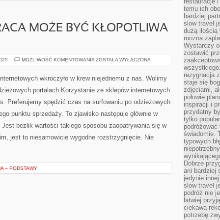
restauracje 
temu ich obe
bardziej par
slow travel 
RACA MOŻE BYĆ KŁOPOTLIWA
dużą ilością
można zapla
Wystarczy og
zostawić prz
JAKAKOLWIEK
zaakceptowa
2025
MOŻLIWOŚĆ KOMENTOWANIA
ZOSTAŁA WYŁĄCZONA
PRACA
wszystkiego.
MOŻE
rezygnacja z
BYĆ
nternetowych wkroczyło w krew niejednemu z nas. Wolimy
KŁOPOTLIWA
staje się bo
ORAZ
zdjęciami, 
zieżowych portalach Korzystanie ze sklepów internetowych
UCIĄŻLIWA
połowie plan
s. Preferujemy spędzić czas na surfowaniu po odzieżowych
inspiracji i
przydatny 
nego punktu sprzedaży. To zjawisko następuje głównie w
tylko popular
 Jest bezlik wartości takiego sposobu zaopatrywania się w
podróżować w
świadomie. 
im, jest to niesamowicie wygodne rozstrzygnięcie. Nie
typowych bł
niepotrzebn
wynikającego
Dobrze przy
NA – PODSTAWY
ani bardzie
jedynie inne
slow travel 
podróż nie j
łatwiej przy
ciekawą rek
potrzebę zw