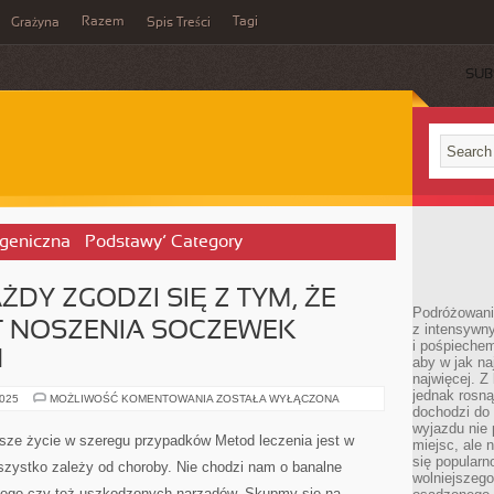
Razem
Tagi
Grażyna
Spis Treści
SUB
ogeniczna – Podstawy’ Category
DY ZGODZI SIĘ Z TYM, ŻE
Podróżowanie
T NOSZENIA SOCZEWEK
z intensywn
i pośpiechem
H
aby w jak n
najwięcej. Z
jednak rosną
Z
2025
MOŻLIWOŚĆ KOMENTOWANIA
ZOSTAŁA WYŁĄCZONA
PEWNOŚCIĄ
dochodzi do
KAŻDY
wyjazdu nie 
ZGODZI
ze życie w szeregu przypadków Metod leczenia jest w
miejsc, ale 
SIĘ
Z
się popularn
szystko zależy od choroby. Nie chodzi nam o banalne
TYM,
wolniejszego
ŻE
zkiego czy też uszkodzonych narządów. Skupmy się na