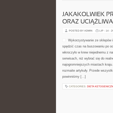
JAKAKOLWIEK P
ORAZ UCIĄŻLIWA
POSTED BY ADMIN
LIP - 14 - 
Wykorzystywanie ze sklepów i
spędzić czas na buszowaniu po od
wkroczyło w krew niejednemu z na
serwisach, niż wybrać się do real
najogromniejszych miastach kraju.
rozmaite artykuły. Przede wszystk
powinniśmy […]
CATEGORIES:
DIETA KETOGENICZ