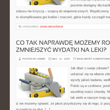
pozornie dostępny dla każ
statusu nie krzyczą – szepcą do wtajemniczonych. Współczesny
to skomplikowana gra kodów i znaczeń, gdzie każdy szczegół ma
CATEGORIES:
DANIA WEGAŃSKIE
CO TAK NAPRAWDĘ MOŻEMY ROB
ZMNIEJSZYĆ WYDATKI NA LEKI?
POSTED BY ADMIN
MAJ - 11 - 2025
MOŻLIWOŚĆ KOMENTOWA
Jak dbać o swoje zdrowie? 
uskarżać się na własne zdr
wyszły jakieś badania, wed
Polski są w czołówce, jeże
wszelkiej maści choroby. N
tak wiele w naszym kraju a
iż nie możemy sprawić, że jakoś przysłużymy się do tego, iż pozy
oczywiście na plus. […]