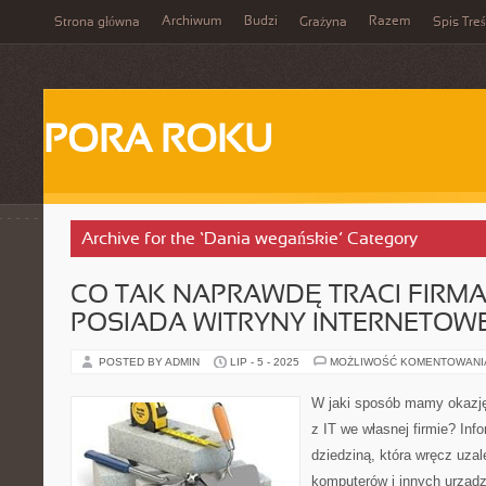
Archiwum
Budzi
Razem
Strona główna
Grażyna
Spis Treś
PORA ROKU
Archive for the ‘Dania wegańskie’ Category
CO TAK NAPRAWDĘ TRACI FIRMA
POSIADA WITRYNY INTERNETOWE
POSTED BY ADMIN
LIP - 5 - 2025
MOŻLIWOŚĆ KOMENTOWAN
W jaki sposób mamy okazję 
z IT we własnej firmie? Info
dziedziną, która wręcz uzal
komputerów i innych urządz