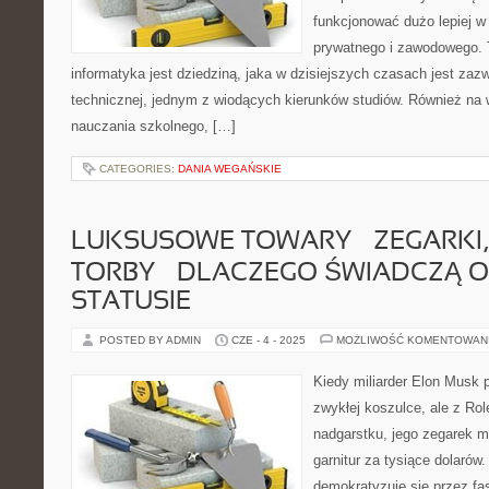
funkcjonować dużo lepiej w
prywatnego i zawodowego. 
informatyka jest dziedziną, jaka w dzisiejszych czasach jest zaz
technicznej, jednym z wiodących kierunków studiów. Również na
nauczania szkolnego, […]
CATEGORIES:
DANIA WEGAŃSKIE
LUKSUSOWE TOWARY – ZEGARKI, 
TORBY – DLACZEGO ŚWIADCZĄ 
STATUSIE
POSTED BY ADMIN
CZE - 4 - 2025
MOŻLIWOŚĆ KOMENTOWAN
Kiedy miliarder Elon Musk p
zwykłej koszulce, ale z Ro
nadgarstku, jego zegarek mó
garnitur za tysiące dolarów
demokratyzuje się przez fas