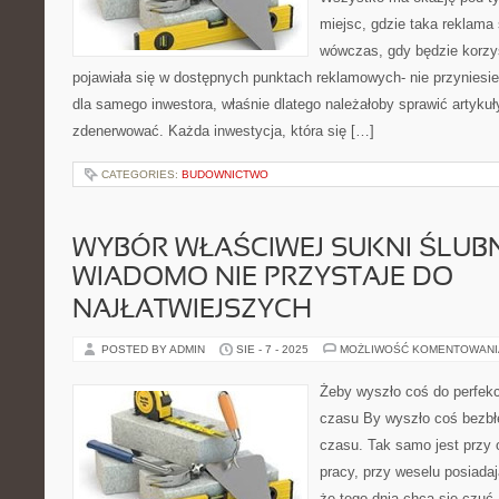
miejsc, gdzie taka reklama 
wówczas, gdy będzie korzys
pojawiała się w dostępnych punktach reklamowych- nie przyniesie 
dla samego inwestora, właśnie dlatego należałoby sprawić artyk
zdenerwować. Każda inwestycja, która się […]
CATEGORIES:
BUDOWNICTWO
WYBÓR WŁAŚCIWEJ SUKNI ŚLUBN
WIADOMO NIE PRZYSTAJE DO
NAJŁATWIEJSZYCH
POSTED BY ADMIN
SIE - 7 - 2025
MOŻLIWOŚĆ KOMENTOWAN
Żeby wyszło coś do perfekcj
czasu By wyszło coś bezbłę
czasu. Tak samo jest przy o
pracy, przy weselu posiadaj
że tego dnia chcą się czuć, 