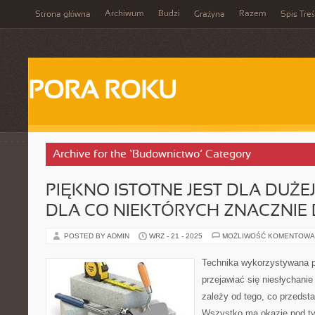
Archiwum
Budzi
Razem
Strona główna
Grażyna
Spis Treś
PORA ROKU
Archive for the ‘Budownictwo’ Category
PIĘKNO ISTOTNE JEST DLA DUŻEJ
DLA CO NIEKTÓRYCH ZNACZNIE 
POSTED BY ADMIN
WRZ - 21 - 2025
MOŻLIWOŚĆ KOMENTOWA
Technika wykorzystywana 
przejawiać się niesłychani
zależy od tego, co przedsta
Wszystko ma okazję pod t