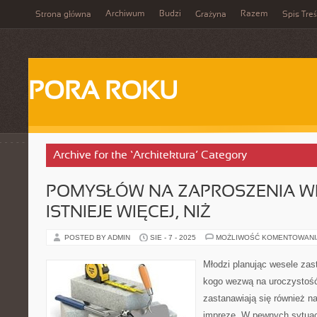
Archiwum
Budzi
Razem
Strona główna
Grażyna
Spis Treś
PORA ROKU
Archive for the ‘Architektura’ Category
POMYSŁÓW NA ZAPROSZENIA W
ISTNIEJE WIĘCEJ, NIŻ
POSTED BY ADMIN
SIE - 7 - 2025
MOŻLIWOŚĆ KOMENTOWAN
Młodzi planując wesele zas
kogo wezwą na uroczystość
zastanawiają się również n
imprezę. W pewnych sytuacj