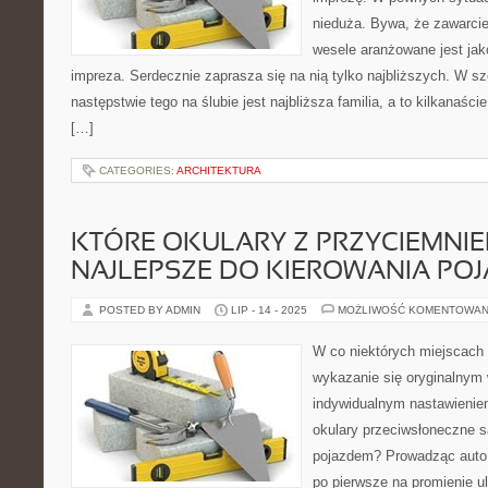
nieduża. Bywa, że zawarci
wesele aranżowane jest ja
impreza. Serdecznie zaprasza się na nią tylko najbliższych. W 
następstwie tego na ślubie jest najbliższa familia, a to kilkanaści
[…]
CATEGORIES:
ARCHITEKTURA
KTÓRE OKULARY Z PRZYCIEMNIE
NAJLEPSZE DO KIEROWANIA PO
POSTED BY ADMIN
LIP - 14 - 2025
MOŻLIWOŚĆ KOMENTOWAN
W co niektórych miejscach
wykazanie się oryginalnym
indywidualnym nastawienie
okulary przeciwsłoneczne s
pojazdem? Prowadząc auto
po pierwsze na promienie ul