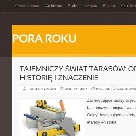
Archiwum
Budzi
Razem
Strona główna
Grażyna
Spis Treś
PORA ROKU
TAJEMNICZY ŚWIAT TARASÓW: O
HISTORIĘ I ZNACZENIE
POSTED BY ADMIN
MAR - 15 - 2025
MOŻLIWOŚĆ KOMENTOWA
Zachwycające tarasy to jedn
tajemniczych miejsc świata,
Odkryj fascynujące sekrety 
#tarasy #historia