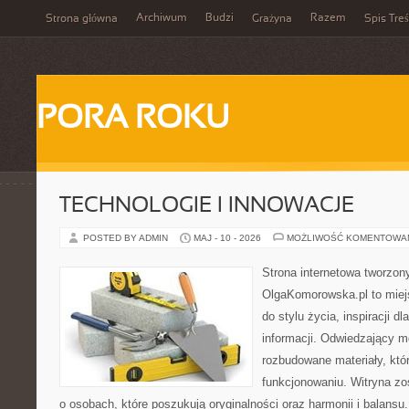
Archiwum
Budzi
Razem
Strona główna
Grażyna
Spis Treś
PORA ROKU
TECHNOLOGIE I INNOWACJE
POSTED BY ADMIN
MAJ - 10 - 2026
MOŻLIWOŚĆ KOMENTOWA
Strona internetowa tworzon
OlgaKomorowska.pl to miejs
do stylu życia, inspiracji d
informacji. Odwiedzający m
rozbudowane materiały, któ
funkcjonowaniu. Witryna zo
o osobach, które poszukują oryginalności oraz harmonii i balansu