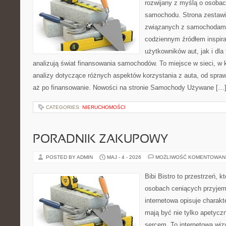
rozwijany z myślą o osobac
samochodu. Strona zestawi
związanych z samochodami
codziennym źródłem inspira
użytkowników aut, jak i dla 
analizują świat finansowania samochodów. To miejsce w sieci, w
analizy dotyczące różnych aspektów korzystania z auta, od spra
aż po finansowanie. Nowości na stronie Samochody Używane […
CATEGORIES:
NIERUCHOMOŚCI
PORADNIK ZAKUPOWY
POSTED BY ADMIN
MAJ - 4 - 2026
MOŻLIWOŚĆ KOMENTOWAN
Bibi Bistro to przestrzeń, 
osobach ceniących przyjem
internetowa opisuje charakt
mają być nie tylko apetycz
sercem. To internetowa wiz