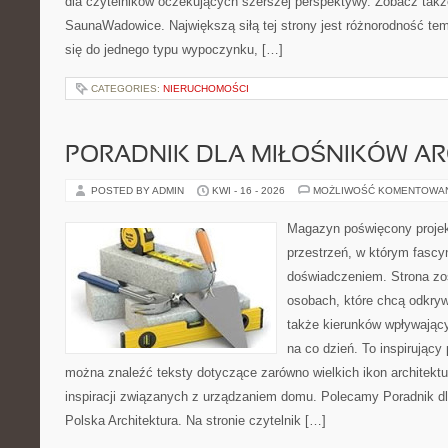
dla czytelników oczekujących szerszej perspektywy. Zobacz takż
SaunaWadowice. Największą siłą tej strony jest różnorodność tem
się do jednego typu wypoczynku, […]
CATEGORIES:
NIERUCHOMOŚCI
PORADNIK DLA MIŁOŚNIKÓW AR
POSTED BY ADMIN
KWI - 16 - 2026
MOŻLIWOŚĆ KOMENTOWA
Magazyn poświęcony projekt
przestrzeń, w którym fascy
doświadczeniem. Strona zo
osobach, które chcą odkryw
także kierunków wpływający
na co dzień. To inspirujący
można znaleźć teksty dotyczące zarówno wielkich ikon architektu
inspiracji związanych z urządzaniem domu. Polecamy Poradnik dla
Polska Architektura. Na stronie czytelnik […]