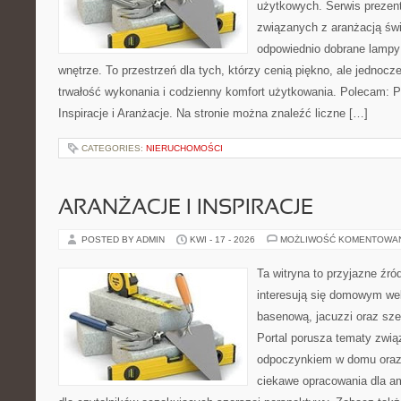
użytkowych. Serwis prezent
związanych z aranżacją świ
odpowiednio dobrane lampy 
wnętrze. To przestrzeń dla tych, którzy cenią piękno, ale jednoc
trwałość wykonania i codzienny komfort użytkowania. Polecam: Po
Inspiracje i Aranżacje. Na stronie można znaleźć liczne […]
CATEGORIES:
NIERUCHOMOŚCI
ARANŻACJE I INSPIRACJE
POSTED BY ADMIN
KWI - 17 - 2026
MOŻLIWOŚĆ KOMENTOWA
Ta witryna to przyjazne źród
interesują się domowym wel
basenową, jacuzzi oraz sz
Portal porusza tematy zwią
odpoczynkiem w domu oraz 
ciekawe opracowania dla am