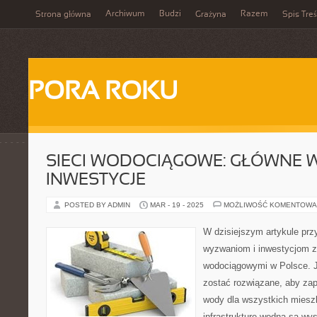
Archiwum
Budzi
Razem
Strona główna
Grażyna
Spis Treś
PORA ROKU
SIECI WODOCIĄGOWE: GŁÓWNE 
INWESTYCJE
POSTED BY ADMIN
MAR - 19 - 2025
MOŻLIWOŚĆ KOMENTOWA
W dzisiejszym artykule pr
wyzwaniom i inwestycjom z
wodociągowymi w Polsce. J
zostać rozwiązane, aby zap
wody dla wszystkich miesz
infrastrukturę wodną są wy