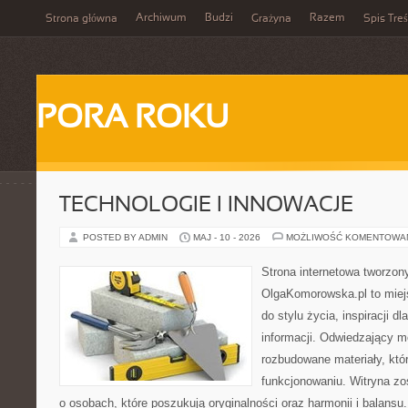
Archiwum
Budzi
Razem
Strona główna
Grażyna
Spis Treś
PORA ROKU
TECHNOLOGIE I INNOWACJE
POSTED BY ADMIN
MAJ - 10 - 2026
MOŻLIWOŚĆ KOMENTOWA
Strona internetowa tworzon
OlgaKomorowska.pl to miejs
do stylu życia, inspiracji d
informacji. Odwiedzający m
rozbudowane materiały, któ
funkcjonowaniu. Witryna zo
o osobach, które poszukują oryginalności oraz harmonii i balansu