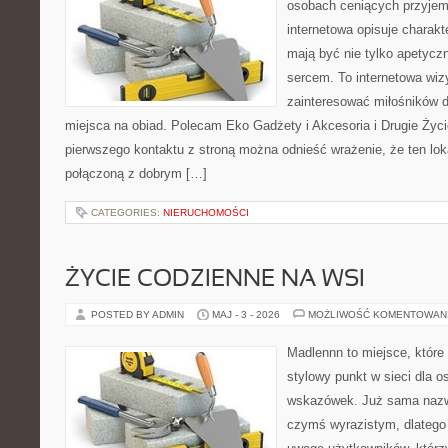
osobach ceniących przyjem
internetowa opisuje charakt
mają być nie tylko apetycz
sercem. To internetowa wiz
zainteresować miłośników d
miejsca na obiad. Polecam Eko Gadżety i Akcesoria i Drugie Życ
pierwszego kontaktu z stroną można odnieść wrażenie, że ten lok
połączoną z dobrym […]
CATEGORIES:
NIERUCHOMOŚCI
ŻYCIE CODZIENNE NA WSI
POSTED BY ADMIN
MAJ - 3 - 2026
MOŻLIWOŚĆ KOMENTOWAN
Madlennn to miejsce, które
stylowy punkt w sieci dla 
wskazówek. Już sama nazwa
czymś wyrazistym, dlatego