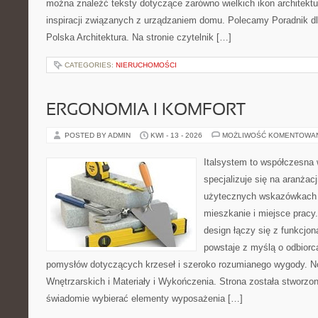
można znaleźć teksty dotyczące zarówno wielkich ikon architektu
inspiracji związanych z urządzaniem domu. Polecamy Poradnik dla
Polska Architektura. Na stronie czytelnik […]
CATEGORIES:
NIERUCHOMOŚCI
ERGONOMIA I KOMFORT
POSTED BY ADMIN
KWI - 13 - 2026
MOŻLIWOŚĆ KOMENTOWA
Italsystem to współczesna w
specjalizuje się na aranżac
użytecznych wskazówkach 
mieszkanie i miejsce pracy
design łączy się z funkcjon
powstaje z myślą o odbiorc
pomysłów dotyczących krzeseł i szeroko rozumianego wygody. N
Wnętrzarskich i Materiały i Wykończenia. Strona została stworzon
świadomie wybierać elementy wyposażenia […]