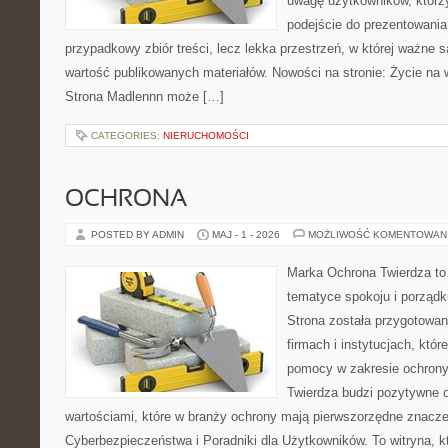
uwagę użytkowników, którzy
podejście do prezentowania 
przypadkowy zbiór treści, lecz lekka przestrzeń, w której ważne s
wartość publikowanych materiałów. Nowości na stronie: Życie na 
Strona Madlennn może […]
CATEGORIES:
NIERUCHOMOŚCI
OCHRONA
POSTED BY ADMIN
MAJ - 1 - 2026
MOŻLIWOŚĆ KOMENTOWAN
Marka Ochrona Twierdza to 
tematyce spokoju i porządk
Strona została przygotowa
firmach i instytucjach, któr
pomocy w zakresie ochron
Twierdza budzi pozytywne o
wartościami, które w branży ochrony mają pierwszorzędne znacz
Cyberbezpieczeństwa i Poradniki dla Użytkowników. To witryna, 