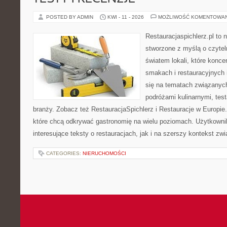
POSTED BY ADMIN
KWI - 11 - 2026
MOŻLIWOŚĆ KOMENTOWA
Restauracjaspichlerz.pl to
stworzone z myślą o czyte
światem lokali, które konce
smakach i restauracyjnych 
się na tematach związanych
podróżami kulinarnymi, tes
branży. Zobacz też RestauracjaSpichlerz i Restauracje w Europie.
które chcą odkrywać gastronomię na wielu poziomach. Użytkowni
interesujące teksty o restauracjach, jak i na szerszy kontekst zw
CATEGORIES:
NIERUCHOMOŚCI