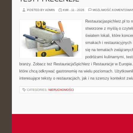
POSTED BY ADMIN
KWI - 11 - 2026
MOŻLIWOŚĆ KOMENTOWA
Restauracjaspichlerz.pl to
stworzone z myślą o czyte
światem lokali, które konce
smakach i restauracyjnych 
się na tematach związanych
podróżami kulinarnymi, tes
branży. Zobacz też RestauracjaSpichlerz i Restauracje w Europie.
które chcą odkrywać gastronomię na wielu poziomach. Użytkowni
interesujące teksty o restauracjach, jak i na szerszy kontekst zw
CATEGORIES:
NIERUCHOMOŚCI