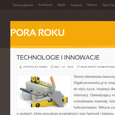
Archiwum
Budzi
Razem
Strona główna
Grażyna
Spis Treś
PORA ROKU
TECHNOLOGIE I INNOWACJE
POSTED BY ADMIN
MAJ - 10 - 2026
MOŻLIWOŚĆ KOMENTOWA
Strona internetowa tworzon
OlgaKomorowska.pl to miejs
do stylu życia, inspiracji d
informacji. Odwiedzający m
rozbudowane materiały, któ
funkcjonowaniu. Witryna zo
o osobach, które poszukują oryginalności oraz harmonii i balansu