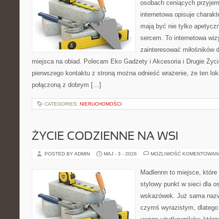
osobach ceniących przyjem
internetowa opisuje charakt
mają być nie tylko apetycz
sercem. To internetowa wiz
zainteresować miłośników d
miejsca na obiad. Polecam Eko Gadżety i Akcesoria i Drugie Życ
pierwszego kontaktu z stroną można odnieść wrażenie, że ten lok
połączoną z dobrym […]
CATEGORIES:
NIERUCHOMOŚCI
ŻYCIE CODZIENNE NA WSI
POSTED BY ADMIN
MAJ - 3 - 2026
MOŻLIWOŚĆ KOMENTOWAN
Madlennn to miejsce, które
stylowy punkt w sieci dla 
wskazówek. Już sama nazwa
czymś wyrazistym, dlatego