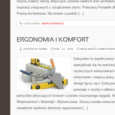
można znaleźć teksty dotyczące zarówno wielkich ikon architektu
inspiracji związanych z urządzaniem domu. Polecamy Poradnik dla
Polska Architektura. Na stronie czytelnik […]
CATEGORIES:
NIERUCHOMOŚCI
ERGONOMIA I KOMFORT
POSTED BY ADMIN
KWI - 13 - 2026
MOŻLIWOŚĆ KOMENTOWA
Italsystem to współczesna w
specjalizuje się na aranżac
użytecznych wskazówkach 
mieszkanie i miejsce pracy
design łączy się z funkcjon
powstaje z myślą o odbiorc
pomysłów dotyczących krzeseł i szeroko rozumianego wygody. N
Wnętrzarskich i Materiały i Wykończenia. Strona została stworzon
świadomie wybierać elementy wyposażenia […]