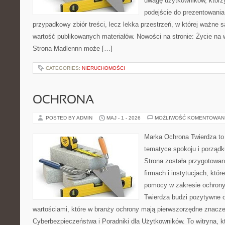
uwagę użytkowników, którzy
podejście do prezentowania 
przypadkowy zbiór treści, lecz lekka przestrzeń, w której ważne s
wartość publikowanych materiałów. Nowości na stronie: Życie na 
Strona Madlennn może […]
CATEGORIES:
NIERUCHOMOŚCI
OCHRONA
POSTED BY ADMIN
MAJ - 1 - 2026
MOŻLIWOŚĆ KOMENTOWAN
Marka Ochrona Twierdza to 
tematyce spokoju i porządk
Strona została przygotowa
firmach i instytucjach, któr
pomocy w zakresie ochron
Twierdza budzi pozytywne o
wartościami, które w branży ochrony mają pierwszorzędne znacz
Cyberbezpieczeństwa i Poradniki dla Użytkowników. To witryna, 