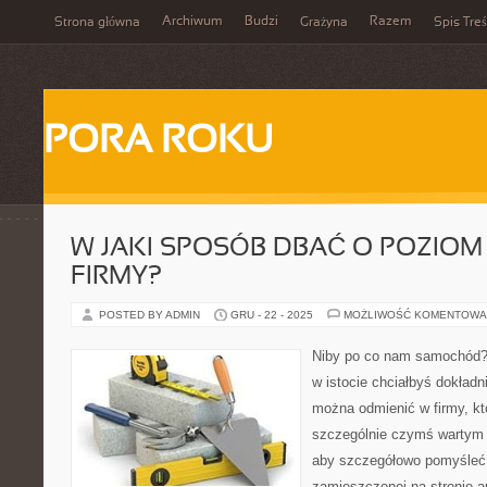
Archiwum
Budzi
Razem
Strona główna
Grażyna
Spis Treś
PORA ROKU
W JAKI SPOSÓB DBAĆ O POZIOM
FIRMY?
POSTED BY ADMIN
GRU - 22 - 2025
MOŻLIWOŚĆ KOMENTOWA
Niby po co nam samochód? 
w istocie chciałbyś dokładn
można odmienić w firmy, kt
szczególnie czymś wartym ni
aby szczegółowo pomyśleć 
zamieszczonej na stronie a