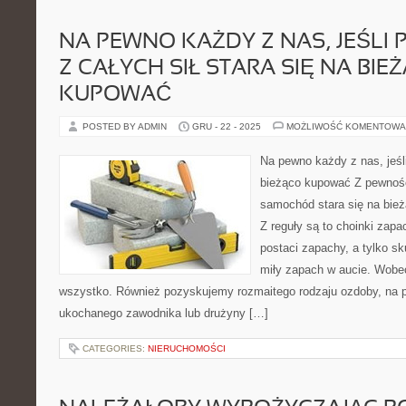
NA PEWNO KAŻDY Z NAS, JEŚLI
Z CAŁYCH SIŁ STARA SIĘ NA BIE
KUPOWAĆ
POSTED BY ADMIN
GRU - 22 - 2025
MOŻLIWOŚĆ KOMENTOWA
Na pewno każdy z nas, jeśli
bieżąco kupować Z pewnośc
samochód stara się na bież
Z reguły są to choinki zapa
postaci zapachy, a tylko s
miły zapach w aucie. Wobec
wszystko. Również pozyskujemy rozmaitego rodzaju ozdoby, na p
ukochanego zawodnika lub drużyny […]
CATEGORIES:
NIERUCHOMOŚCI