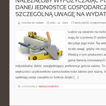
NALEŻAŁOBY WYPOŻYCZAJĄC P
DANEJ JEDNOSTCE GOSPODARCZ
SZCZEGÓLNĄ UWAGĘ NA WYDAT
POSTED BY ADMIN
GRU - 22 - 2025
MOŻLIWOŚĆ KOMENTOWA
Ludzie są narażeni na rozli
mają do czynienia O urodzi
decyduje jego kolor. Na wie
wcale uwagi, gdyby nie orygi
Wiedzą o tym producenci a
gamę barwną stosowanych l
indywidualny dobór, uwzględniający preferencje gościa salonu. To 
większości użytkowników samochodów kolor lakieru jest ważny, l
spełniają swoje zasadnicze funkcje dzięki […]
CATEGORIES:
NIERUCHOMOŚCI