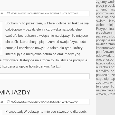
żyjemy wedłu
presji produ
zmienić nas
podróżowani
AJURWEDA
026
MOŻLIWOŚĆ KOMENTOWANIA
ZOSTAŁA WYŁĄCZONA
staje się o
świata. Uczy
Bodbam.pl to przestrzeń, w której dobrostan traktuje się
wobec miejs
Przypomina,
całościowo – bez dzielenia człowieka na „oddzielne
przestrzeni,
części”, bez patrzenia wyłącznie na objawy. To miejsce
patrzeć, słu
podejście ni
dla osób, które chcą lepiej rozumieć swoje fizyczność,
również zmn
emocje i codzienne nawyki, a także dla tych, którzy
konsumowani
podróżowanie
interesują się medycyną naturalną oraz medycyną
odpowiedzią
więcej osób 
a równowagi. Kategorie na stronie to Holistyczne podejście
trzeba odpo
ść fizyczna w ujęciu holistycznym. Na […]
autentycznoś
nie tylko, co
pokazuje, że
staje się na
zostawia w n
telefonie. T
najpiękniejs
MIA JAZDY
w tych, któr
PALIWA
026
MOŻLIWOŚĆ KOMENTOWANIA
ZOSTAŁA WYŁĄCZONA
I
EKONOMIA
JAZDY
PrawoJazdyWroclaw.pl to miejsce stworzone dla osób,