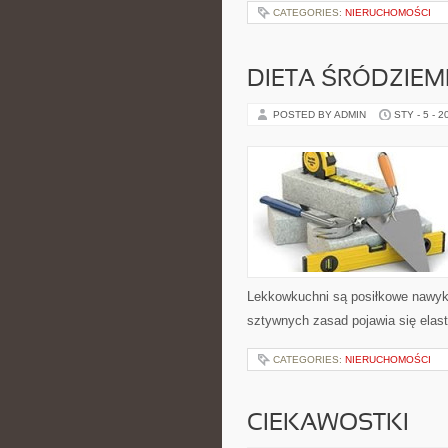
CATEGORIES:
NIERUCHOMOŚCI
DIETA ŚRÓDZIE
POSTED BY ADMIN
STY - 5 - 2
Lekkowkuchni są posiłkowe nawyki
sztywnych zasad pojawia się elas
CATEGORIES:
NIERUCHOMOŚCI
CIEKAWOSTKI