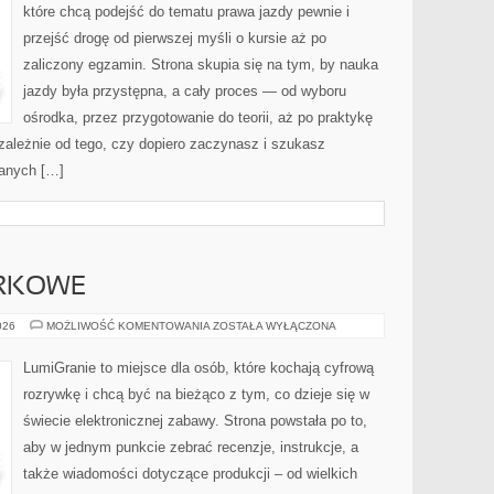
które chcą podejść do tematu prawa jazdy pewnie i
przejść drogę od pierwszej myśli o kursie aż po
zaliczony egzamin. Strona skupia się na tym, by nauka
jazdy była przystępna, a cały proces — od wyboru
ośrodka, przez przygotowanie do teorii, aż po praktykę
ezależnie od tego, czy dopiero zaczynasz i szukasz
danych […]
ARKOWE
GRY
026
MOŻLIWOŚĆ KOMENTOWANIA
ZOSTAŁA WYŁĄCZONA
PRZEGLĄDARKOWE
LumiGranie to miejsce dla osób, które kochają cyfrową
rozrywkę i chcą być na bieżąco z tym, co dzieje się w
świecie elektronicznej zabawy. Strona powstała po to,
aby w jednym punkcie zebrać recenzje, instrukcje, a
także wiadomości dotyczące produkcji – od wielkich