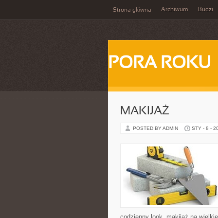
Archiwum
Budzi
Strona główna
PORA ROKU
MAKIJAŻ
POSTED BY ADMIN
STY - 8 - 2
codzienny look, makijaż na wielkie