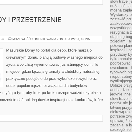
slow travel 
dużą ilością
można zapla
Wystarczy og
zostawić prz
Y I PRZESTRZENIE
zaakceptowa
wszystkiego.
rezygnacja z
staje się bo
TARASY,
026
MOŻLIWOŚĆ KOMENTOWANIA
ZOSTAŁA WYŁĄCZONA
zdjęciami, 
WERANDY
połowie plan
I
PRZESTRZENIE
inspiracji i
Mazurskie Domy to portal dla osób, które marzą o
ZEWNĘTRZNE
przydatny 
drewnianym domu, planują budowę własnego miejsca do
tylko popular
podróżować w
życia albo chcą wyremontować już istniejący dom. To
świadomie. 
miejsce, gdzie łączą się tematy architektury naturalnej,
typowych bł
niepotrzebn
praktyczne podejście do prac wykończeniowych oraz
wynikającego
Dobrze przy
coraz popularniejsze rozwiązania dla budynków
ani bardzie
z myślą o tym, aby krok po kroku przeprowadzić czytelnika
jedynie inne
slow travel 
nocześnie dać solidną dawkę inspiracji oraz konkretów, które
podróż nie j
łatwiej przy
ciekawą rek
potrzebę zw
sprawia, że
zadania, a b
szczególnie 