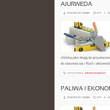
AJURWEDA
POSTED BY ADMIN
STY - 7 - 2
chińską jako drogą do przywracani
do starzenia się i Ruch i aktywno
CATEGORIES:
NIERUCHOMOŚCI
PALIWA I EKONO
POSTED BY ADMIN
STY - 6 - 2