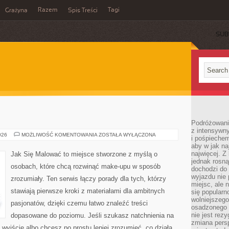
Razem
Tagi
Grażyna
Spis Treści
SUB
Podróżowanie
z intensywn
MAKIJAŻ
026
MOŻLIWOŚĆ KOMENTOWANIA
ZOSTAŁA WYŁĄCZONA
i pośpiechem
aby w jak n
najwięcej. Z
Jak Się Malować to miejsce stworzone z myślą o
jednak rosną
osobach, które chcą rozwinąć make-upu w sposób
dochodzi do
wyjazdu nie 
zrozumiały. Ten serwis łączy porady dla tych, którzy
miejsc, ale 
stawiają pierwsze kroki z materiałami dla ambitnych
się popularn
wolniejszego
pasjonatów, dzięki czemu łatwo znaleźć treści
osadzonego w
nie jest rez
dopasowane do poziomu. Jeśli szukasz natchnienia na
zmiana pers
 wyjście albo chcesz po prostu lepiej zrozumieć, co działa