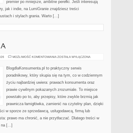
premier po mniejsze, ambitne perełki. Jeśli interesują
y, jak i indie, na LumiGranie znajdziesz treści
stach i stylach grania. Warto […]
IA
ODSZKODOWANIA
026
MOŻLIWOŚĆ KOMENTOWANIA
ZOSTAŁA WYŁĄCZONA
BlogdlaKonsumenta.pl to praktyczny serwis
poradnikowy, który skupia się na tym, co w codziennym
życiu najbardziej uwiera: prawach konsumenta oraz
prawie cywilnym pokazanych zrozumiale. To miejsce
powstało po to, aby przepisy, które zwykle brzmią jak
prawnicza łamigłówka, zamienić na czytelny plan, dzięki
ci w sporze ze sprzedawcą, usługodawcą, firmą lub
sta: prawo ma chronić, a nie przytłaczać. Dlatego treści w
 na […]