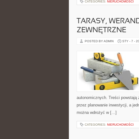
CATEGORIES:
NIERUCHOMOŚCI
TARASY, WERAND
ZEWNĘTRZNE
POSTED BY ADMIN
STY - 7 - 2
autonomicznych. Treści powstają 
przez planowanie inwestycji, a jed
można wdrożyć w […]
CATEGORIES:
NIERUCHOMOŚCI