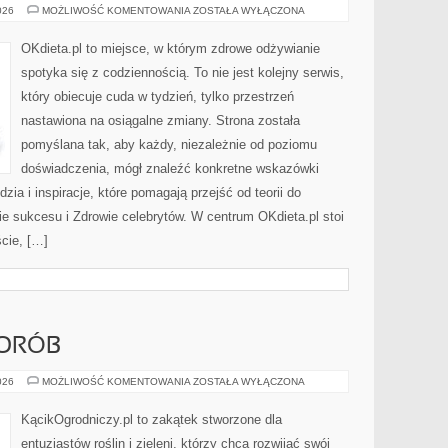
CIEKAWOSTKI
026
MOŻLIWOŚĆ KOMENTOWANIA
ZOSTAŁA WYŁĄCZONA
OKdieta.pl to miejsce, w którym zdrowe odżywianie
spotyka się z codziennością. To nie jest kolejny serwis,
który obiecuje cuda w tydzień, tylko przestrzeń
nastawiona na osiągalne zmiany. Strona została
pomyślana tak, aby każdy, niezależnie od poziomu
doświadczenia, mógł znaleźć konkretne wskazówki
zia i inspiracje, które pomagają przejść od teorii do
ie sukcesu i Zdrowie celebrytów. W centrum OKdieta.pl stoi
cie, […]
ORÓB
ZWALCZANIE
026
MOŻLIWOŚĆ KOMENTOWANIA
ZOSTAŁA WYŁĄCZONA
CHORÓB
KącikOgrodniczy.pl to zakątek stworzone dla
entuzjastów roślin i zieleni, którzy chcą rozwijać swój