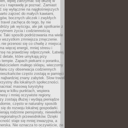
ień, lepiej zatrzymać się dłużej w
scu i naprawdę je poznać. Zamiast
 się wyłącznie na najgłośniejszych
warto zajrzeć do małych kawiarni,
rgów, bocznych uliczek i zwykłych
w travel zachęca do tego, by nie
dróży jak wyścigu, ale jak spotkanie z
, rytmem życia i codziennością
. Taki sposób podróżowania ma wiele
de wszystkim zmniejsza zmęczenie.
 nie przenosi się co chwilę z miejsca
ma więcej energii, mniej stresu i
nsę na prawdziwy odpoczynek. Łatwiej
 detale, które umykają przy
 tempie. Zapach piekarni o poranku,
łaścicielem małego sklepu, wieczorny
planu czy obserwacja codziennych
ieszkańców często zostają w pamięci
ż najbardziej znany zabytek. Slow travel
orzystny dla lokalnych społeczności.
acniać masową turystykę
aną w kilku punktach, wspiera
nesy i mniej oczywiste regiony.
rzy zostają dłużej i wydają pieniądze
adomie, często w naturalny sposób
 się do rozwoju lokalnej gospodarki.
ierają rodzinne pensjonaty, niewielkie
i regionalnych przewodników. Dzięki
cność staje się mniej inwazyjna, a
tnerska. Nie oznacza to oczywiście, że