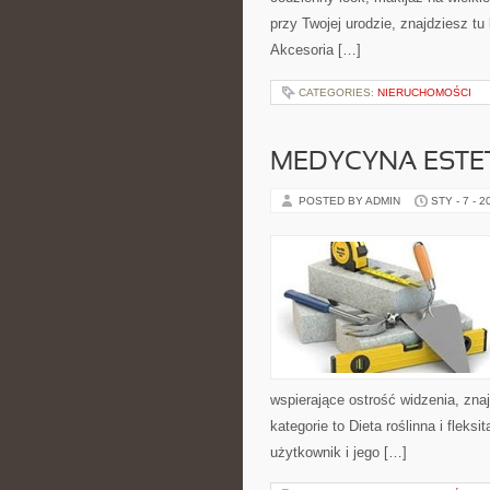
przy Twojej urodzie, znajdziesz t
Akcesoria […]
CATEGORIES:
NIERUCHOMOŚCI
MEDYCYNA ESTE
POSTED BY ADMIN
STY - 7 - 2
wspierające ostrość widzenia, zna
kategorie to Dieta roślinna i fleksi
użytkownik i jego […]