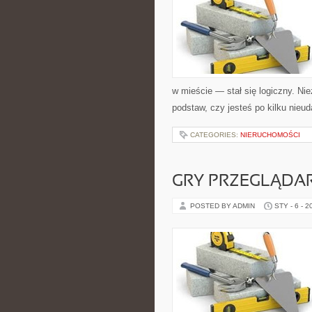
w mieście — stał się logiczny. Ni
podstaw, czy jesteś po kilku nieu
CATEGORIES:
NIERUCHOMOŚCI
GRY PRZEGLĄD
POSTED BY ADMIN
STY - 6 - 2