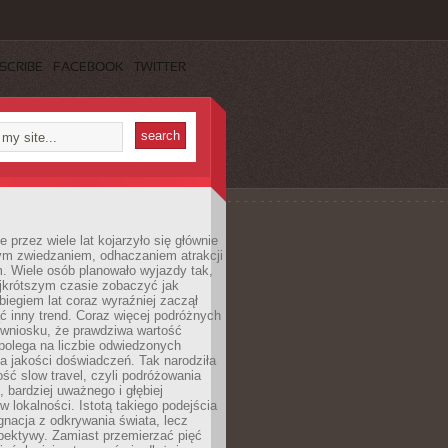
SCRIBE
FACEBOOK
TWITTER
 przez wiele lat kojarzyło się głównie
ym zwiedzaniem, odhaczaniem atrakcji
. Wiele osób planowało wyjazdy tak,
ajkrótszym czasie zobaczyć jak
 biegiem lat coraz wyraźniej zaczął
ć inny trend. Coraz więcej podróżnych
 wniosku, że prawdziwa wartość
polega na liczbie odwiedzonych
na jakości doświadczeń. Tak narodziła
ość slow travel, czyli podróżowania
, bardziej uważnego i głębiej
 lokalności. Istotą takiego podejścia
ygnacja z odkrywania świata, lecz
pektywy. Zamiast przemierzać pięć