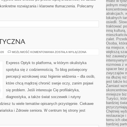
miast w tydz
jednym miej
u konkretne rozwiązania i klarowne tłumaczenia. Polecamy
koncentrować
atrakcjach, 
lokalnych ta
osiedli. Slo
traktować po
inną kulturą
mieszkańców
zalet. Prze
TYCZNA
Osoba, która
na miejsce, 
większą sza
MEDYCYNA
026
MOŻLIWOŚĆ KOMENTOWANIA
ZOSTAŁA WYŁĄCZONA
ESTETYCZNA
też zauważyć
intensywnym
Express Optyk to platforma, w którym okulistyka
rozmowa z w
spacer bez 
spotyka się z codziennością. To blog poświęcony
zwyczajów m
percepcji wzrokowej oraz higienie widzenia – dla osób,
na dłużej ni
jest także k
które chcą mądrzej chronić swoje oczy, zanim pojawi
Zamiast wzm
się problem. Jeśli interesuje Cię profilaktyka,
skoncentrow
mniejsze biz
diagnostyka, a także świat soczewek i rutyny
Turyści, któ
bardziej świ
jdziesz tu wiele tematów opisanych przystępnie. Ciekawe
przyczyniają
tariańska i Zdrowie seniora. W centrum tej strony jest
Chętniej wyb
restauracje 
temu ich obe
bardziej par