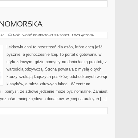
MNOMORSKA
DIETA
026
MOŻLIWOŚĆ KOMENTOWANIA
ZOSTAŁA WYŁĄCZONA
ŚRÓDZIEMNOMORSKA
Lekkowkuchni to przestrzeń dla osób, które chcą jeść
pysznie, a jednocześnie lżej. To portal o gotowaniu w
stylu zdrowym, gdzie pomysły na dania łączą prostotę z
wartością odżywczą. Strona powstała z myślą o tych,
którzy szukają lżejszych posiłków, odchudzonych wersji
klasyków, a także zdrowych łakoci. W centrum
 i pomysł, że zdrowe jedzenie może być normalne. Zamiast
tyczność: mniej zbędnych dodatków, więcej naturalnych […]