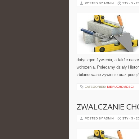
POSTED BY ADMIN
STY - 5 - 2
dotyczące żywienia, a także narzęd
wdrożenia. Polecamy działy Histor
zbilansowane żywienie oraz podejś
CATEGORIES:
NIERUCHOMOŚCI
ZWALCZANIE CH
POSTED BY ADMIN
STY - 5 - 2