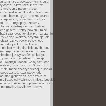
g terminarzy, powiadomień i ciągłej
ktywności. Slow travel może też
ze spojrzenie na samą ideę
a. Zamiast ucieczki od codzienności
no sposobem na głębsze przeżywanie
 cierpliwości, obserwacji i pokory
ca, do którego przyjeżdżamy.
 że nie jesteśmy centrum każdej
 lecz gośćmi, którzy powinni umieć
chać i szanować lokalny rytm życia. To
e tylko daje większą satysfakcję, ale
iejsza ryzyko powierzchownego
a cudzej kultury. Wolniejsze
 nie jest modą dla nielicznych, lecz
 na zmęczenie nadmiarem. Coraz
nie chce już wyjazdów, po których
czywać jeszcze tydzień. Szukają
ci, spokoju i sensu. Chcą pamiętać
 widzieli, ale co poczuli. Slow travel
 mniej może znaczyć więcej, a podróż
prawdę wartościowa wtedy, gdy
as ślad głębszy niż seria zdjęć w
o nie liczba odwiedzonych miejsc buduje
ze wspomnienia, lecz jakość obecności
e naprawdę zdążyliśmy przeżyć.