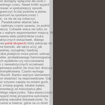
jest dostępny wyłącznie dla osób z
 wolnego czasu. Nawet krótki wyjazd
nować w spokojniejszy sposób.
raniczyć liczbę punktów w planie,
estrzeń na spontaniczność i
ć, że nie da się zobaczyć
 Paradoksalnie właśnie taka
 nadmiaru często sprawia, że podróż
gatsza. Człowiek wraca nie tylko ze
ale z realnym wspomnieniem miejsca. W
owania wielu podróżników szuka
 praktycznych wskazówek, dlatego
bywa
portal ekspercki
który pokazuje nie
ne kierunki, ale także uczy, jak
olniej, rozsądniej i bardziej
Takie podejście może pomóc uniknąć
ędów: przeładowanego harmonogramu,
ych wydatków czy rozczarowania
 z nierealistycznych oczekiwań.
gotowana podróż nie musi być droższa
j skomplikowana. Często wymaga
j filozofii. Bardzo ważnym elementem
jest otwartość na nieprzewidziane. Gdy
est sztywno zapięta na ostatni guzik,
jąć zmianę pogody, lokalne święto,
omendację od mieszkańca albo
ykłego odpoczynku. Taka elastyczność
 wyjazd mniej przypomina wykonanie
ardziej naturalne doświadczenie. To
cenne w świecie, gdzie na co dzień