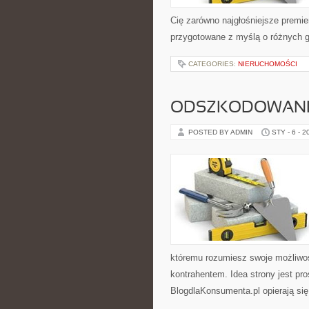
Cię zarówno najgłośniejsze premier
przygotowane z myślą o różnych gu
CATEGORIES:
NIERUCHOMOŚCI
ODSZKODOWAN
POSTED BY ADMIN
STY - 6 - 2
któremu rozumiesz swoje możliwoś
kontrahentem. Idea strony jest pro
BlogdlaKonsumenta.pl opierają się