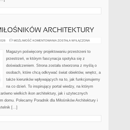
MIŁOŚNIKÓW ARCHITEKTURY
PORADNIK
2026
MOŻLIWOŚĆ KOMENTOWANIA
ZOSTAŁA WYŁĄCZONA
DLA
MIŁOŚNIKÓW
ARCHITEKTURY
Magazyn poświęcony projektowaniu przestrzeni to
przestrzeń, w którym fascynacja spotyka się z
doświadczeniem. Strona została stworzona z myślą o
osobach, które chcą odkrywać świat obiektów, wnętrz, a
także kierunków wpływających na to, jak funkcjonujemy
na co dzień. To inspirujący portal wiedzy, na którym
równo wielkich ikon architektury, jak i użytecznych
em domu. Polecamy Poradnik dla Miłośników Architektury i
ytelnik […]