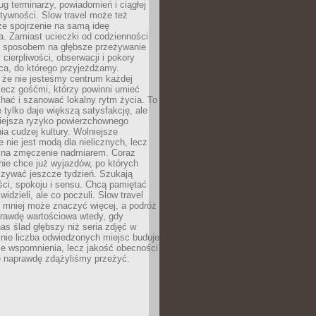
g terminarzy, powiadomień i ciągłej
ktywności. Slow travel może też
ze spojrzenie na samą ideę
a. Zamiast ucieczki od codzienności
no sposobem na głębsze przeżywanie
 cierpliwości, obserwacji i pokory
ca, do którego przyjeżdżamy.
 że nie jesteśmy centrum każdej
 lecz gośćmi, którzy powinni umieć
chać i szanować lokalny rytm życia. To
e tylko daje większą satysfakcję, ale
iejsza ryzyko powierzchownego
a cudzej kultury. Wolniejsze
 nie jest modą dla nielicznych, lecz
 na zmęczenie nadmiarem. Coraz
nie chce już wyjazdów, po których
czywać jeszcze tydzień. Szukają
ci, spokoju i sensu. Chcą pamiętać
 widzieli, ale co poczuli. Slow travel
 mniej może znaczyć więcej, a podróż
prawdę wartościowa wtedy, gdy
as ślad głębszy niż seria zdjęć w
o nie liczba odwiedzonych miejsc buduje
ze wspomnienia, lecz jakość obecności
e naprawdę zdążyliśmy przeżyć.