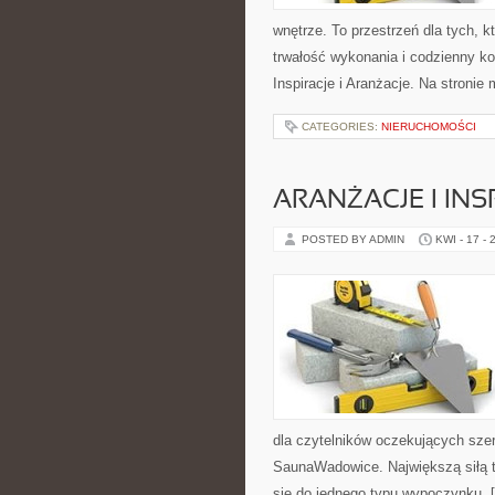
wnętrze. To przestrzeń dla tych, 
trwałość wykonania i codzienny ko
Inspiracje i Aranżacje. Na stronie
CATEGORIES:
NIERUCHOMOŚCI
ARANŻACJE I INS
POSTED BY ADMIN
KWI - 17 - 
dla czytelników oczekujących szer
SaunaWadowice. Największą siłą te
się do jednego typu wypoczynku, 