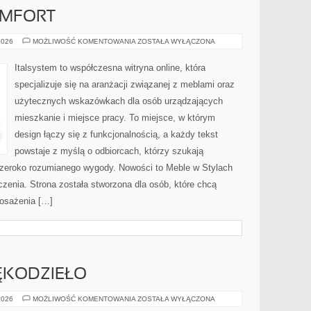
OMFORT
ERGONOMIA
2026
MOŻLIWOŚĆ KOMENTOWANIA
ZOSTAŁA WYŁĄCZONA
I
KOMFORT
Italsystem to współczesna witryna online, która
specjalizuje się na aranżacji związanej z meblami oraz
użytecznych wskazówkach dla osób urządzających
mieszkanie i miejsce pracy. To miejsce, w którym
design łączy się z funkcjonalnością, a każdy tekst
powstaje z myślą o odbiorcach, którzy szukają
szeroko rozumianego wygody. Nowości to Meble w Stylach
czenia. Strona została stworzona dla osób, które chcą
osażenia […]
ĘKODZIEŁO
KAWOWE
2026
MOŻLIWOŚĆ KOMENTOWANIA
ZOSTAŁA WYŁĄCZONA
DIY