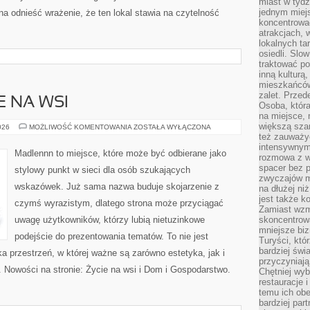
miast w tydz
jednym miej
a odnieść wrażenie, że ten lokal stawia na czytelność
koncentrować
atrakcjach, 
lokalnych ta
osiedli. Slo
traktować po
inną kulturą
mieszkańców
zalet. Prze
E NA WSI
Osoba, która
na miejsce, 
większą sza
ŻYCIE
026
MOŻLIWOŚĆ KOMENTOWANIA
ZOSTAŁA WYŁĄCZONA
CODZIENNE
też zauważyć
NA
intensywnym
WSI
Madlennn to miejsce, które może być odbierane jako
rozmowa z w
spacer bez 
stylowy punkt w sieci dla osób szukających
zwyczajów m
wskazówek. Już sama nazwa buduje skojarzenie z
na dłużej ni
jest także k
czymś wyrazistym, dlatego strona może przyciągać
Zamiast wzm
uwagę użytkowników, którzy lubią nietuzinkowe
skoncentrow
mniejsze biz
podejście do prezentowania tematów. To nie jest
Turyści, któ
bardziej świ
ka przestrzeń, w której ważne są zarówno estetyka, jak i
przyczyniają
 Nowości na stronie: Życie na wsi i Dom i Gospodarstwo.
Chętniej wyb
restauracje 
temu ich obe
bardziej par