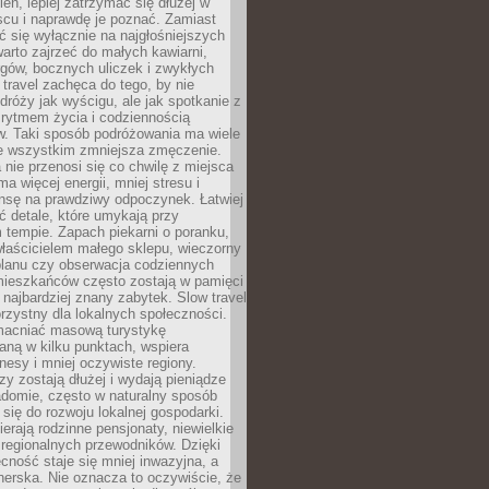
ień, lepiej zatrzymać się dłużej w
scu i naprawdę je poznać. Zamiast
 się wyłącznie na najgłośniejszych
warto zajrzeć do małych kawiarni,
rgów, bocznych uliczek i zwykłych
w travel zachęca do tego, by nie
dróży jak wyścigu, ale jak spotkanie z
, rytmem życia i codziennością
. Taki sposób podróżowania ma wiele
de wszystkim zmniejsza zmęczenie.
 nie przenosi się co chwilę z miejsca
ma więcej energii, mniej stresu i
nsę na prawdziwy odpoczynek. Łatwiej
 detale, które umykają przy
 tempie. Zapach piekarni o poranku,
łaścicielem małego sklepu, wieczorny
planu czy obserwacja codziennych
ieszkańców często zostają w pamięci
ż najbardziej znany zabytek. Slow travel
orzystny dla lokalnych społeczności.
acniać masową turystykę
aną w kilku punktach, wspiera
nesy i mniej oczywiste regiony.
rzy zostają dłużej i wydają pieniądze
adomie, często w naturalny sposób
 się do rozwoju lokalnej gospodarki.
ierają rodzinne pensjonaty, niewielkie
i regionalnych przewodników. Dzięki
cność staje się mniej inwazyjna, a
tnerska. Nie oznacza to oczywiście, że