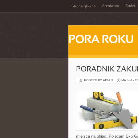
Archiwum
Budzi
Strona główna
PORA ROKU
PORADNIK ZAK
POSTED BY ADMIN
MAJ - 4 - 2
miejsca na obiad. Polecam Eko Gad