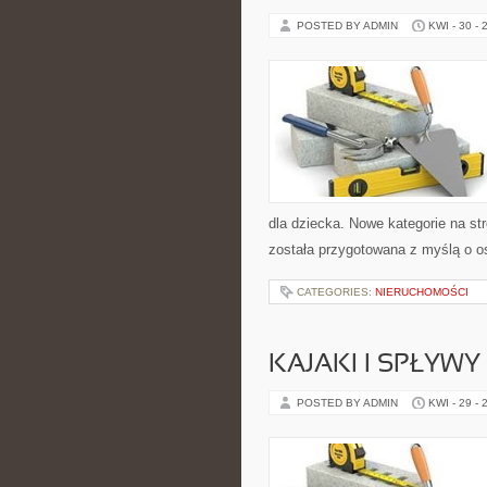
POSTED BY ADMIN
KWI - 30 - 
dla dziecka. Nowe kategorie na st
została przygotowana z myślą o o
CATEGORIES:
NIERUCHOMOŚCI
KAJAKI I SPŁYW
POSTED BY ADMIN
KWI - 29 - 