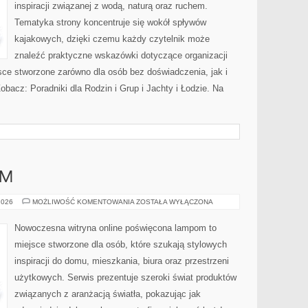
inspiracji związanej z wodą, naturą oraz ruchem.
Tematyka strony koncentruje się wokół spływów
kajakowych, dzięki czemu każdy czytelnik może
znaleźć praktyczne wskazówki dotyczące organizacji
sce stworzone zarówno dla osób bez doświadczenia, jak i
bacz: Poradniki dla Rodzin i Grup i Jachty i Łodzie. Na
AM
DIY
2026
MOŻLIWOŚĆ KOMENTOWANIA
ZOSTAŁA WYŁĄCZONA
–
ZRÓB
TO
Nowoczesna witryna online poświęcona lampom to
SAM
miejsce stworzone dla osób, które szukają stylowych
inspiracji do domu, mieszkania, biura oraz przestrzeni
użytkowych. Serwis prezentuje szeroki świat produktów
związanych z aranżacją światła, pokazując jak