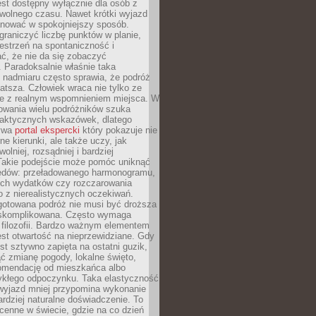
jest dostępny wyłącznie dla osób z
 wolnego czasu. Nawet krótki wyjazd
nować w spokojniejszy sposób.
raniczyć liczbę punktów w planie,
estrzeń na spontaniczność i
ć, że nie da się zobaczyć
 Paradoksalnie właśnie taka
 nadmiaru często sprawia, że podróż
gatsza. Człowiek wraca nie tylko ze
ale z realnym wspomnieniem miejsca. W
owania wielu podróżników szuka
 praktycznych wskazówek, dlatego
bywa
portal ekspercki
który pokazuje nie
ne kierunki, ale także uczy, jak
olniej, rozsądniej i bardziej
Takie podejście może pomóc uniknąć
ędów: przeładowanego harmonogramu,
ych wydatków czy rozczarowania
 z nierealistycznych oczekiwań.
gotowana podróż nie musi być droższa
j skomplikowana. Często wymaga
j filozofii. Bardzo ważnym elementem
jest otwartość na nieprzewidziane. Gdy
est sztywno zapięta na ostatni guzik,
jąć zmianę pogody, lokalne święto,
omendację od mieszkańca albo
ykłego odpoczynku. Taka elastyczność
 wyjazd mniej przypomina wykonanie
ardziej naturalne doświadczenie. To
cenne w świecie, gdzie na co dzień