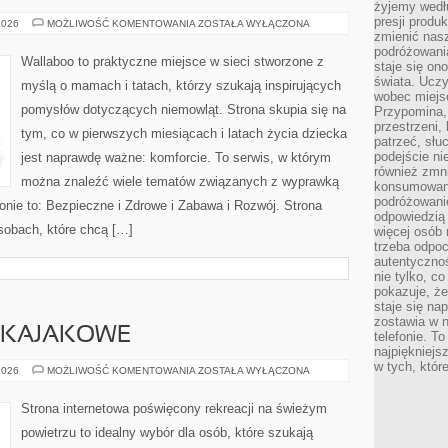
żyjemy wedłu
presji produ
MODA
2026
MOŻLIWOŚĆ KOMENTOWANIA
ZOSTAŁA WYŁĄCZONA
DLA
zmienić nas
MALUCHA
podróżowani
Wallaboo to praktyczne miejsce w sieci stworzone z
staje się o
świata. Uczy
myślą o mamach i tatach, którzy szukają inspirujących
wobec miejs
pomysłów dotyczących niemowląt. Strona skupia się na
Przypomina,
przestrzeni,
tym, co w pierwszych miesiącach i latach życia dziecka
patrzeć, słu
podejście ni
jest naprawdę ważne: komforcie. To serwis, w którym
również zmn
można znaleźć wiele tematów związanych z wyprawką
konsumowani
podróżowanie
ronie to: Bezpieczne i Zdrowe i Zabawa i Rozwój. Strona
odpowiedzią
sobach, które chcą […]
więcej osób 
trzeba odpo
autentycznoś
nie tylko, co
pokazuje, że
staje się na
zostawia w n
Y KAJAKOWE
telefonie. T
najpiękniejs
w tych, któr
KAJAKI
2026
MOŻLIWOŚĆ KOMENTOWANIA
ZOSTAŁA WYŁĄCZONA
I
SPŁYWY
KAJAKOWE
Strona internetowa poświęcony rekreacji na świeżym
powietrzu to idealny wybór dla osób, które szukają