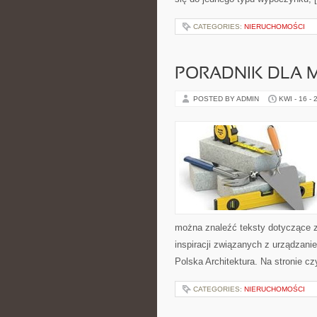
CATEGORIES:
NIERUCHOMOŚCI
PORADNIK DLA 
POSTED BY ADMIN
KWI - 16 - 
można znaleźć teksty dotyczące za
inspiracji związanych z urządzani
Polska Architektura. Na stronie cz
CATEGORIES:
NIERUCHOMOŚCI