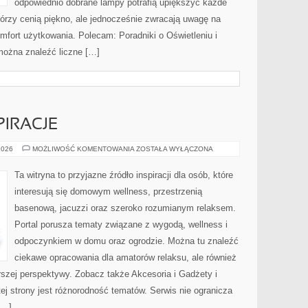
odpowiednio dobrane lampy potrafią upiększyć każde
którzy cenią piękno, ale jednocześnie zwracają uwagę na
mfort użytkowania. Polecam: Poradniki o Oświetleniu i
 można znaleźć liczne […]
PIRACJE
ARANŻACJE
2026
MOŻLIWOŚĆ KOMENTOWANIA
ZOSTAŁA WYŁĄCZONA
I
INSPIRACJE
Ta witryna to przyjazne źródło inspiracji dla osób, które
interesują się domowym wellness, przestrzenią
basenową, jacuzzi oraz szeroko rozumianym relaksem.
Portal porusza tematy związane z wygodą, wellness i
odpoczynkiem w domu oraz ogrodzie. Można tu znaleźć
ciekawe opracowania dla amatorów relaksu, ale również
szej perspektywy. Zobacz także Akcesoria i Gadżety i
j strony jest różnorodność tematów. Serwis nie ogranicza
[…]