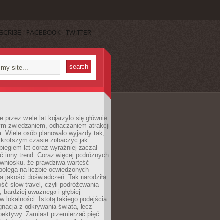
SCRIBE
FACEBOOK
TWITTER
 przez wiele lat kojarzyło się głównie
ym zwiedzaniem, odhaczaniem atrakcji
. Wiele osób planowało wyjazdy tak,
ajkrótszym czasie zobaczyć jak
 biegiem lat coraz wyraźniej zaczął
ć inny trend. Coraz więcej podróżnych
 wniosku, że prawdziwa wartość
polega na liczbie odwiedzonych
na jakości doświadczeń. Tak narodziła
ość slow travel, czyli podróżowania
, bardziej uważnego i głębiej
 lokalności. Istotą takiego podejścia
ygnacja z odkrywania świata, lecz
pektywy. Zamiast przemierzać pięć