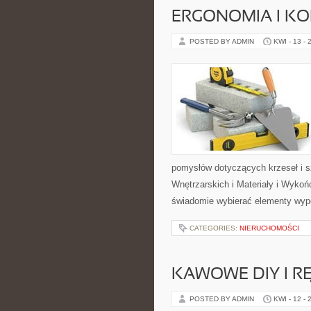
ERGONOMIA I K
POSTED BY ADMIN
KWI - 13 - 
pomysłów dotyczących krzeseł i 
Wnętrzarskich i Materiały i Wykoń
świadomie wybierać elementy wyp
CATEGORIES:
NIERUCHOMOŚCI
KAWOWE DIY I R
POSTED BY ADMIN
KWI - 12 - 