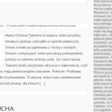
slow travel 
dużą ilością
można zapla
Wystarczy og
zostawić prz
zaakceptowa
wszystkiego.
OCHRONA
026
MOŻLIWOŚĆ KOMENTOWANIA
ZOSTAŁA WYŁĄCZONA
rezygnacja z
staje się bo
zdjęciami, 
Marka Ochrona Twierdza to miejsce, które przybliża
połowie plan
tematyce spokoju i porządku w sposób praktyczny.
inspiracji i
przydatny 
Strona została przygotowana z myślą o osobach,
tylko popular
firmach i instytucjach, które poszukują profesjonalnej
podróżować w
świadomie. 
pomocy w zakresie ochrony osób. Już sama nazwa
typowych bł
niepotrzebn
Twierdza budzi pozytywne odczucia z odpornością, czyli
wynikającego
ony mają pierwszorzędne znaczenie. Polecam: Podstawy
Dobrze przy
ani bardzie
dla Użytkowników. To witryna, która może zainteresować
jedynie inne
cicieli posesji, dla których […]
slow travel 
podróż nie j
łatwiej przy
ciekawą rek
potrzebę zw
sprawia, że
zadania, a b
UCHA
szczególnie 