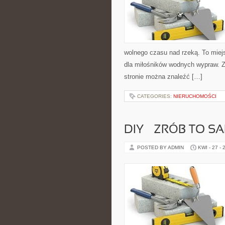
wolnego czasu nad rzeką. To miej
dla miłośników wodnych wypraw. Zo
stronie można znaleźć […]
CATEGORIES:
NIERUCHOMOŚCI
DIY – ZRÓB TO S
POSTED BY ADMIN
KWI - 27 - 