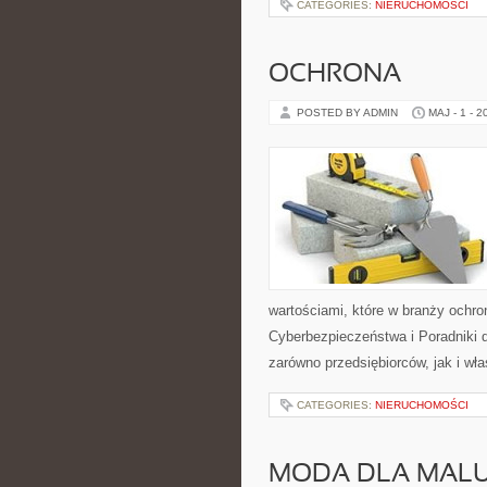
CATEGORIES:
NIERUCHOMOŚCI
OCHRONA
POSTED BY ADMIN
MAJ - 1 - 2
wartościami, które w branży ochr
Cyberbezpieczeństwa i Poradniki 
zarówno przedsiębiorców, jak i właś
CATEGORIES:
NIERUCHOMOŚCI
MODA DLA MAL