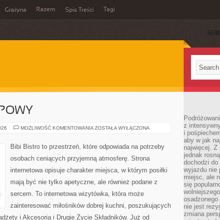
Razem
Tagi
Grażyna
Spis Treści
SUB
UPOWY
Podróżowanie
z intensywn
PORADNIK
026
MOŻLIWOŚĆ KOMENTOWANIA
ZOSTAŁA WYŁĄCZONA
i pośpiechem
ZAKUPOWY
aby w jak n
Bibi Bistro to przestrzeń, które odpowiada na potrzeby
najwięcej. Z
jednak rosną
osobach ceniących przyjemną atmosferę. Strona
dochodzi do
wyjazdu nie 
internetowa opisuje charakter miejsca, w którym posiłki
miejsc, ale 
mają być nie tylko apetyczne, ale również podane z
się popularn
wolniejszego
sercem. To internetowa wizytówka, która może
osadzonego w
zainteresować miłośników dobrej kuchni, poszukujących
nie jest rez
zmiana pers
żety i Akcesoria i Drugie Życie Składników. Już od