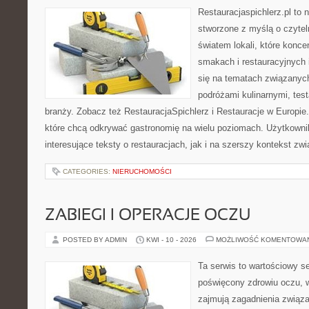
Restauracjaspichlerz.pl to
stworzone z myślą o czyte
światem lokali, które konce
smakach i restauracyjnych 
się na tematach związanych
podróżami kulinarnymi, tes
branży. Zobacz też RestauracjaSpichlerz i Restauracje w Europie.
które chcą odkrywać gastronomię na wielu poziomach. Użytkowni
interesujące teksty o restauracjach, jak i na szerszy kontekst zw
CATEGORIES:
NIERUCHOMOŚCI
ZABIEGI I OPERACJE OCZU
POSTED BY ADMIN
KWI - 10 - 2026
MOŻLIWOŚĆ KOMENTOWA
Ta serwis to wartościowy s
poświęcony zdrowiu oczu, w
zajmują zagadnienia związa