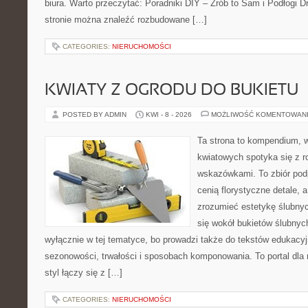
biura. Warto przeczytać: Poradniki DIY – Zrób to Sam i Podłogi 
stronie można znaleźć rozbudowane […]
CATEGORIES:
NIERUCHOMOŚCI
KWIATY Z OGRODU DO BUKIETU
POSTED BY ADMIN
KWI - 8 - 2026
MOŻLIWOŚĆ KOMENTOWAN
Ta strona to kompendium, 
kwiatowych spotyka się z 
wskazówkami. To zbiór podp
cenią florystyczne detale, 
zrozumieć estetykę ślubnyc
się wokół bukietów ślubnyc
wyłącznie w tej tematyce, bo prowadzi także do tekstów edukacyj
sezonowości, trwałości i sposobach komponowania. To portal dla m
styl łączy się z […]
CATEGORIES:
NIERUCHOMOŚCI