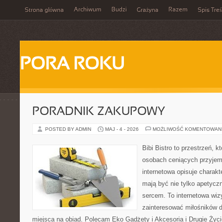
Archiwum
Budzi
Razem
Strona główna
Grażyna
Spis Treś
PORA ROKU
PORADNIK ZAKUPOWY
POSTED BY ADMIN
MAJ - 4 - 2026
MOŻLIWOŚĆ KOMENTOWAN
Bibi Bistro to przestrzeń, 
osobach ceniących przyjem
internetowa opisuje charakt
mają być nie tylko apetycz
sercem. To internetowa wiz
zainteresować miłośników d
miejsca na obiad. Polecam Eko Gadżety i Akcesoria i Drugie Życ