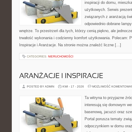
inspiracji do domu, mieszka
użytkowych. Serwis prezent
związanych z aranżacją świ
odpowiednio dobrane lampy 
wnętrze. To przestrzeń dla tych, którzy cenią piękno, ale jednoc
trwałość wykonania i codzienny komfort użytkowania. Polecam: Po
Inspiracje i Aranżacje. Na stronie można znaleźć liczne […]
CATEGORIES:
NIERUCHOMOŚCI
ARANŻACJE I INSPIRACJE
POSTED BY ADMIN
KWI - 17 - 2026
MOŻLIWOŚĆ KOMENTOWA
Ta witryna to przyjazne źród
interesują się domowym wel
basenową, jacuzzi oraz sz
Portal porusza tematy zwią
odpoczynkiem w domu oraz 