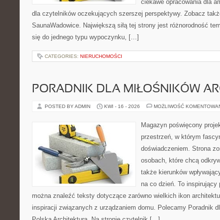
ciekawe opracowania dla am
dla czytelników oczekujących szerszej perspektywy. Zobacz takż
SaunaWadowice. Największą siłą tej strony jest różnorodność tem
się do jednego typu wypoczynku, […]
CATEGORIES:
NIERUCHOMOŚCI
PORADNIK DLA MIŁOŚNIKÓW AR
POSTED BY ADMIN
KWI - 16 - 2026
MOŻLIWOŚĆ KOMENTOWA
Magazyn poświęcony projekt
przestrzeń, w którym fascy
doświadczeniem. Strona zo
osobach, które chcą odkryw
także kierunków wpływający
na co dzień. To inspirujący
można znaleźć teksty dotyczące zarówno wielkich ikon architektu
inspiracji związanych z urządzaniem domu. Polecamy Poradnik dla
Polska Architektura. Na stronie czytelnik […]