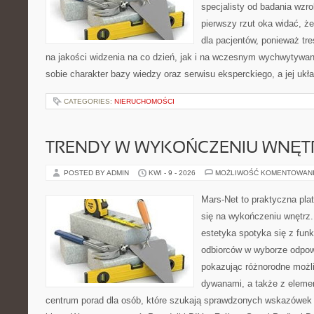
specjalisty od badania wzr
pierwszy rzut oka widać, że
dla pacjentów, ponieważ tre
na jakości widzenia na co dzień, jak i na wczesnym wychwytywan
sobie charakter bazy wiedzy oraz serwisu eksperckiego, a jej ukła
CATEGORIES:
NIERUCHOMOŚCI
TRENDY W WYKOŃCZENIU WNĘT
POSTED BY ADMIN
KWI - 9 - 2026
MOŻLIWOŚĆ KOMENTOWAN
Mars-Net to praktyczna plat
się na wykończeniu wnętrz.
estetyka spotyka się z funk
odbiorców w wyborze odpow
pokazując różnorodne możl
dywanami, a także z eleme
centrum porad dla osób, które szukają sprawdzonych wskazówek