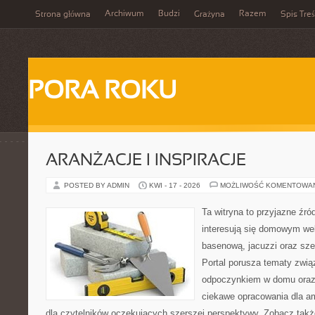
Archiwum
Budzi
Razem
Strona główna
Grażyna
Spis Treś
PORA ROKU
ARANŻACJE I INSPIRACJE
POSTED BY ADMIN
KWI - 17 - 2026
MOŻLIWOŚĆ KOMENTOWA
Ta witryna to przyjazne źród
interesują się domowym wel
basenową, jacuzzi oraz sz
Portal porusza tematy zwią
odpoczynkiem w domu oraz 
ciekawe opracowania dla am
dla czytelników oczekujących szerszej perspektywy. Zobacz takż