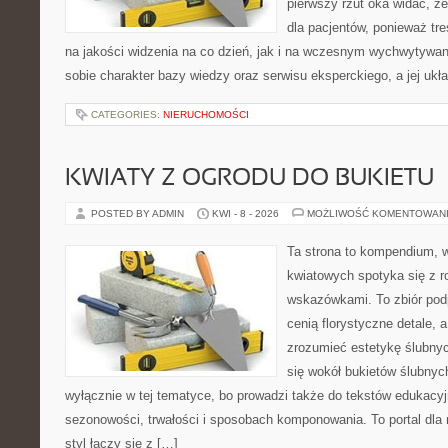
pierwszy rzut oka widać, że
dla pacjentów, ponieważ tre
na jakości widzenia na co dzień, jak i na wczesnym wychwytywan
sobie charakter bazy wiedzy oraz serwisu eksperckiego, a jej ukła
CATEGORIES:
NIERUCHOMOŚCI
KWIATY Z OGRODU DO BUKIETU
POSTED BY ADMIN
KWI - 8 - 2026
MOŻLIWOŚĆ KOMENTOWAN
Ta strona to kompendium, 
kwiatowych spotyka się z 
wskazówkami. To zbiór podp
cenią florystyczne detale, 
zrozumieć estetykę ślubnyc
się wokół bukietów ślubnyc
wyłącznie w tej tematyce, bo prowadzi także do tekstów edukacyj
sezonowości, trwałości i sposobach komponowania. To portal dla m
styl łączy się z […]