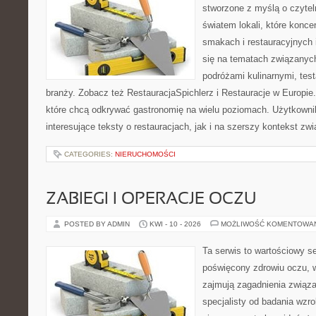
stworzone z myślą o czyte
światem lokali, które konce
smakach i restauracyjnych 
się na tematach związanych
podróżami kulinarnymi, tes
branży. Zobacz też RestauracjaSpichlerz i Restauracje w Europie.
które chcą odkrywać gastronomię na wielu poziomach. Użytkowni
interesujące teksty o restauracjach, jak i na szerszy kontekst zw
CATEGORIES:
NIERUCHOMOŚCI
ZABIEGI I OPERACJE OCZU
POSTED BY ADMIN
KWI - 10 - 2026
MOŻLIWOŚĆ KOMENTOWA
Ta serwis to wartościowy s
poświęcony zdrowiu oczu, w
zajmują zagadnienia związa
specjalisty od badania wzr