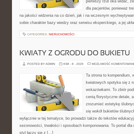
pierwszy rzut oka widać, że
dla pacjentów, ponieważ tre
na jakości widzenia na co dzień, jak i na wczesnym wychwytywan
sobie charakter bazy wiedzy oraz serwisu eksperckiego, a jej ukła
CATEGORIES:
NIERUCHOMOŚCI
KWIATY Z OGRODU DO BUKIETU
POSTED BY ADMIN
KWI - 8 - 2026
MOŻLIWOŚĆ KOMENTOWAN
Ta strona to kompendium, 
kwiatowych spotyka się z 
wskazówkami. To zbiór podp
cenią florystyczne detale, 
zrozumieć estetykę ślubnyc
się wokół bukietów ślubnyc
wyłącznie w tej tematyce, bo prowadzi także do tekstów edukacyj
sezonowości, trwałości i sposobach komponowania. To portal dla m
styl łączy się z […]