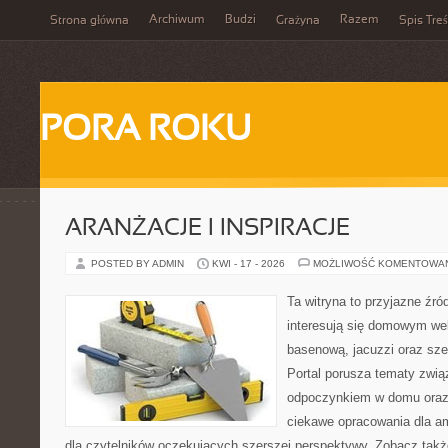
Archiwum
Budzi
Razem
Strona główna
Grażyna
Spis Treś
PORA ROKU
ARANŻACJE I INSPIRACJE
POSTED BY ADMIN
KWI - 17 - 2026
MOŻLIWOŚĆ KOMENTOWA
Ta witryna to przyjazne źród
interesują się domowym wel
basenową, jacuzzi oraz sz
Portal porusza tematy zwią
odpoczynkiem w domu oraz 
ciekawe opracowania dla am
dla czytelników oczekujących szerszej perspektywy. Zobacz takż