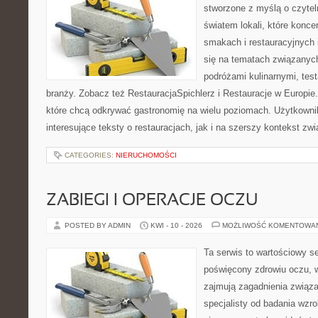
stworzone z myślą o czyte
światem lokali, które konce
smakach i restauracyjnych 
się na tematach związanych
podróżami kulinarnymi, tes
branży. Zobacz też RestauracjaSpichlerz i Restauracje w Europie.
które chcą odkrywać gastronomię na wielu poziomach. Użytkowni
interesujące teksty o restauracjach, jak i na szerszy kontekst zw
CATEGORIES:
NIERUCHOMOŚCI
ZABIEGI I OPERACJE OCZU
POSTED BY ADMIN
KWI - 10 - 2026
MOŻLIWOŚĆ KOMENTOWA
Ta serwis to wartościowy s
poświęcony zdrowiu oczu, w
zajmują zagadnienia związa
specjalisty od badania wzr