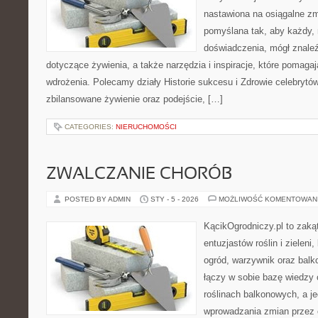
nastawiona na osiągalne zm
pomyślana tak, aby każdy, 
doświadczenia, mógł znale
dotyczące żywienia, a także narzędzia i inspiracje, które pomagają
wdrożenia. Polecamy działy Historie sukcesu i Zdrowie celebrytó
zbilansowane żywienie oraz podejście, […]
CATEGORIES:
NIERUCHOMOŚCI
ZWALCZANIE CHORÓB
POSTED BY ADMIN
STY - 5 - 2026
MOŻLIWOŚĆ KOMENTOWAN
KącikOgrodniczy.pl to zaką
entuzjastów roślin i zieleni
ogród, warzywnik oraz balk
łączy w sobie bazę wiedzy 
roślinach balkonowych, a je
wprowadzania zmian przez c