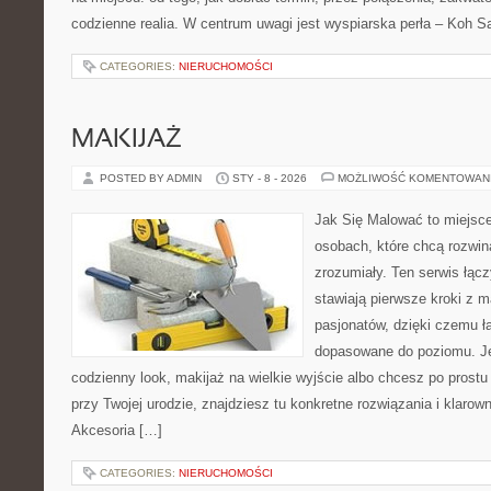
codzienne realia. W centrum uwagi jest wyspiarska perła – Koh 
CATEGORIES:
NIERUCHOMOŚCI
MAKIJAŻ
POSTED BY ADMIN
STY - 8 - 2026
MOŻLIWOŚĆ KOMENTOWAN
Jak Się Malować to miejsc
osobach, które chcą rozwi
zrozumiały. Ten serwis łącz
stawiają pierwsze kroki z m
pasjonatów, dzięki czemu ła
dopasowane do poziomu. Je
codzienny look, makijaż na wielkie wyjście albo chcesz po prostu 
przy Twojej urodzie, znajdziesz tu konkretne rozwiązania i klaro
Akcesoria […]
CATEGORIES:
NIERUCHOMOŚCI