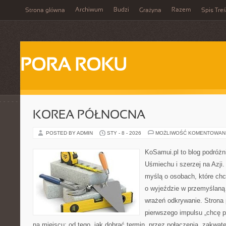
Archiwum
Budzi
Razem
Strona główna
Grażyna
Spis Treś
PORA ROKU
KOREA PÓŁNOCNA
POSTED BY ADMIN
STY - 8 - 2026
MOŻLIWOŚĆ KOMENTOWAN
KoSamui.pl to blog podróżn
Uśmiechu i szerzej na Azji.
myślą o osobach, które ch
o wyjeździe w przemyślaną 
wrażeń odkrywanie. Strona 
pierwszego impulsu „chcę p
na miejscu: od tego, jak dobrać termin, przez połączenia, zakwate