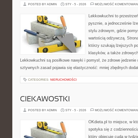
POSTED BY ADMIN
STY - 5 - 2026
MOŻLIWOŚĆ KOMENTOWAN
Lekkowkuchni to przestrzeń
pysznie, a jednocześnie lże
stylu zdrowym, gdzie pomys
wartością odżywczą. Strona
którzy szukają lżejszych p
klasyków, a także zdrowych
Lekkowkuchni są posiłkowe nawyki i pomysł, że zdrowe jedzenie
sztywnych zasad pojawia się elastyczność: mniej zbędnych dodat
CATEGORIES:
NIERUCHOMOŚCI
CIEKAWOSTKI
POSTED BY ADMIN
STY - 5 - 2026
MOŻLIWOŚĆ KOMENTOWAN
OKdieta.pl to miejsce, w k
spotyka się z codziennością
który obiecuje cuda w tydzi