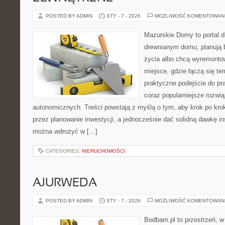
POSTED BY ADMIN
STY - 7 - 2026
MOŻLIWOŚĆ KOMENTOWAN
Mazurskie Domy to portal d
drewnianym domu, planują 
życia albo chcą wyremontow
miejsce, gdzie łączą się tem
praktyczne podejście do p
coraz popularniejsze rozwi
autonomicznych. Treści powstają z myślą o tym, aby krok po kro
przez planowanie inwestycji, a jednocześnie dać solidną dawkę ins
można wdrożyć w […]
CATEGORIES:
NIERUCHOMOŚCI
AJURWEDA
POSTED BY ADMIN
STY - 7 - 2026
MOŻLIWOŚĆ KOMENTOWAN
Bodbam.pl to przestrzeń, w 