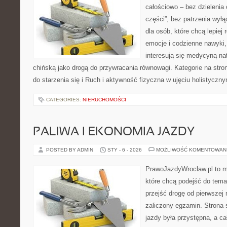
całościowo – bez dzielenia 
części”, bez patrzenia wyłą
dla osób, które chcą lepiej
emocje i codzienne nawyki, 
interesują się medycyną na
chińską jako drogą do przywracania równowagi. Kategorie na stron
do starzenia się i Ruch i aktywność fizyczna w ujęciu holistyczn
CATEGORIES:
NIERUCHOMOŚCI
PALIWA I EKONOMIA JAZDY
POSTED BY ADMIN
STY - 6 - 2026
MOŻLIWOŚĆ KOMENTOWAN
PrawoJazdyWroclaw.pl to m
które chcą podejść do tema
przejść drogę od pierwszej 
zaliczony egzamin. Strona 
jazdy była przystępna, a c