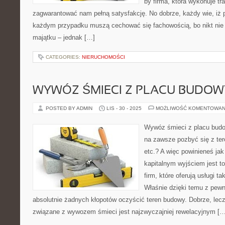
by firma, która wykonuje tr
zagwarantować nam pełną satysfakcję. No dobrze, każdy wie, iż
każdym przypadku muszą cechować się fachowością, bo nikt nie
majątku – jednak […]
CATEGORIES:
NIERUCHOMOŚCI
WYWÓZ ŚMIECI Z PLACU BUDOW
POSTED BY ADMIN
LIS - 30 - 2025
MOŻLIWOŚĆ KOMENTOWAN
Wywóz śmieci z placu budo
na zawsze pozbyć się z ter
etc.? A więc powinieneś jak
kapitalnym wyjściem jest to
firm, które oferują usługi t
Właśnie dzięki temu z pew
absolutnie żadnych kłopotów oczyścić teren budowy. Dobrze, lecz 
związane z wywozem śmieci jest najzwyczajniej rewelacyjnym […