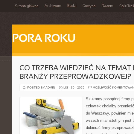
Archiwum
Budzi
Razem
Strona główna
Grażyna
Spis Treś
PORA ROKU
CO TRZEBA WIEDZIEĆ NA TEMAT 
BRANŻY PRZEPROWADZKOWEJ?
POSTED BY ADMIN
LIS - 30 - 2025
MOŻLIWOŚĆ KOMENTOWAN
Szukamy porządnej firmy 
człowiek chciałby przenieść
do Warszawy, powinien mi
wszech miar istotnym jest t
dobierać firmy przeprowadz