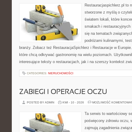
Restauracjaspichlerz.pl to
stworzone z myślą o czyte
światem lokali, które konce
smakach i restauracyjnych 
się na tematach związanych
podróżami kulinarnymi, tes
branży. Zobacz też RestauracjaSpichlerz i Restauracje w Europie.
które chcą odkrywać gastronomię na wielu poziomach. Użytkowni
interesujące teksty o restauracjach, jak i na szerszy kontekst zw
CATEGORIES:
NIERUCHOMOŚCI
ZABIEGI I OPERACJE OCZU
POSTED BY ADMIN
KWI - 10 - 2026
MOŻLIWOŚĆ KOMENTOWA
Ta serwis to wartościowy s
poświęcony zdrowiu oczu, w
zajmują zagadnienia związa