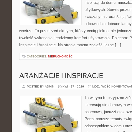
inspiracji do domu, mieszka
użytkowych. Serwis prezent
związanych z aranżacją świ
odpowiednio dobrane lampy 
wnętrze. To przestrzeń dla tych, którzy cenią piękno, ale jednoc
trwałość wykonania i codzienny komfort użytkowania. Polecam: Po
Inspiracje i Aranżacje. Na stronie można znaleźć liczne […]
CATEGORIES:
NIERUCHOMOŚCI
ARANŻACJE I INSPIRACJE
POSTED BY ADMIN
KWI - 17 - 2026
MOŻLIWOŚĆ KOMENTOWA
Ta witryna to przyjazne źród
interesują się domowym wel
basenową, jacuzzi oraz sz
Portal porusza tematy zwią
odpoczynkiem w domu oraz 