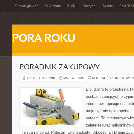
Archiwum
Budzi
Razem
Strona główna
Grażyna
Spis Treś
PORA ROKU
PORADNIK ZAKUPOWY
POSTED BY ADMIN
MAJ - 4 - 2026
MOŻLIWOŚĆ KOMENTOWAN
Bibi Bistro to przestrzeń, 
osobach ceniących przyjem
internetowa opisuje charakt
mają być nie tylko apetycz
sercem. To internetowa wiz
zainteresować miłośników d
miejsca na obiad. Polecam Eko Gadżety i Akcesoria i Drugie Życ