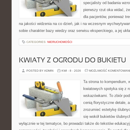
specjalisty od badania wzr
pierwszy rzut oka widać, że
dla pacjentów, ponieważ tre
na jakości widzenia na co dzień, jak i na wczesnym wychwytywan
sobie charakter bazy wiedzy oraz serwisu eksperckiego, a jej ukła
CATEGORIES:
NIERUCHOMOŚCI
KWIATY Z OGRODU DO BUKIETU
POSTED BY ADMIN
KWI - 8 - 2026
MOŻLIWOŚĆ KOMENTOWAN
Ta strona to kompendium, 
kwiatowych spotyka się z 
wskazówkami. To zbiór podp
cenią florystyczne detale, 
zrozumieć estetykę ślubnyc
się wokół bukietów ślubnyc
wyłącznie w tej tematyce, bo prowadzi także do tekstów edukacyj