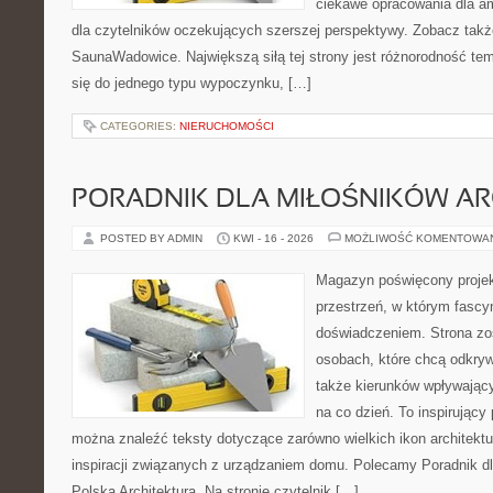
ciekawe opracowania dla am
dla czytelników oczekujących szerszej perspektywy. Zobacz takż
SaunaWadowice. Największą siłą tej strony jest różnorodność tem
się do jednego typu wypoczynku, […]
CATEGORIES:
NIERUCHOMOŚCI
PORADNIK DLA MIŁOŚNIKÓW AR
POSTED BY ADMIN
KWI - 16 - 2026
MOŻLIWOŚĆ KOMENTOWA
Magazyn poświęcony projekt
przestrzeń, w którym fascy
doświadczeniem. Strona zo
osobach, które chcą odkryw
także kierunków wpływający
na co dzień. To inspirujący
można znaleźć teksty dotyczące zarówno wielkich ikon architektu
inspiracji związanych z urządzaniem domu. Polecamy Poradnik dla
Polska Architektura. Na stronie czytelnik […]