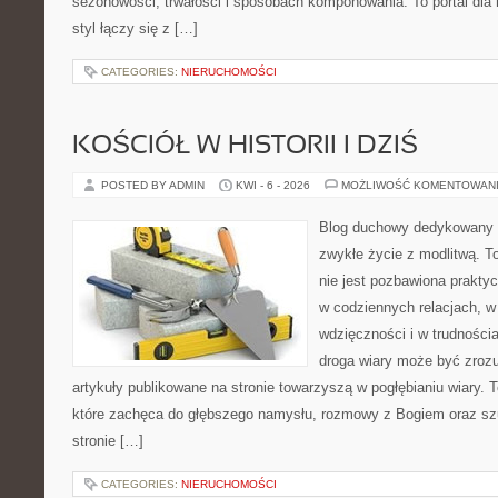
sezonowości, trwałości i sposobach komponowania. To portal dla m
styl łączy się z […]
CATEGORIES:
NIERUCHOMOŚCI
KOŚCIÓŁ W HISTORII I DZIŚ
POSTED BY ADMIN
KWI - 6 - 2026
MOŻLIWOŚĆ KOMENTOWAN
Blog duchowy dedykowany lu
zwykłe życie z modlitwą. T
nie jest pozbawiona prakty
w codziennych relacjach, 
wdzięczności i w trudności
droga wiary może być zrozu
artykuły publikowane na stronie towarzyszą w pogłębianiu wiary.
które zachęca do głębszego namysłu, rozmowy z Bogiem oraz sz
stronie […]
CATEGORIES:
NIERUCHOMOŚCI