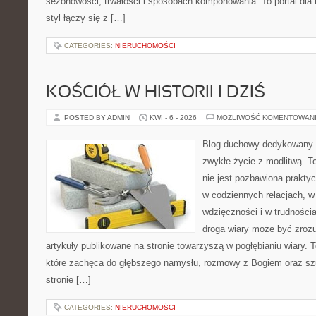
sezonowości, trwałości i sposobach komponowania. To portal dla m
styl łączy się z […]
CATEGORIES:
NIERUCHOMOŚCI
KOŚCIÓŁ W HISTORII I DZIŚ
POSTED BY ADMIN
KWI - 6 - 2026
MOŻLIWOŚĆ KOMENTOWAN
Blog duchowy dedykowany lu
zwykłe życie z modlitwą. T
nie jest pozbawiona prakty
w codziennych relacjach, 
wdzięczności i w trudności
droga wiary może być zrozu
artykuły publikowane na stronie towarzyszą w pogłębianiu wiary.
które zachęca do głębszego namysłu, rozmowy z Bogiem oraz sz
stronie […]
CATEGORIES:
NIERUCHOMOŚCI