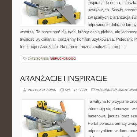
inspiracji do domu, mieszka
użytkowych. Serwis prezent
związanych z aranżacją świ
odpowiednio dobrane lampy 
wnętrze. To przestrzeń dla tych, którzy cenią piękno, ale jednoc
trwałość wykonania i codzienny komfort użytkowania. Polecam: Po
Inspiracje i Aranżacje. Na stronie można znaleźć liczne […]
CATEGORIES:
NIERUCHOMOŚCI
ARANŻACJE I INSPIRACJE
POSTED BY ADMIN
KWI - 17 - 2026
MOŻLIWOŚĆ KOMENTOWA
Ta witryna to przyjazne źród
interesują się domowym wel
basenową, jacuzzi oraz sz
Portal porusza tematy zwią
odpoczynkiem w domu oraz 