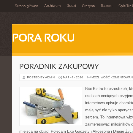
Archiwum
Budzi
Razem
Strona główna
Grażyna
Spis Treś
PORA ROKU
PORADNIK ZAKUPOWY
POSTED BY ADMIN
MAJ - 4 - 2026
MOŻLIWOŚĆ KOMENTOWAN
Bibi Bistro to przestrzeń, 
osobach ceniących przyjem
internetowa opisuje charakt
mają być nie tylko apetycz
sercem. To internetowa wiz
zainteresować miłośników d
miejsca na obiad. Polecam Eko Gadżety i Akcesoria i Drugie Życ