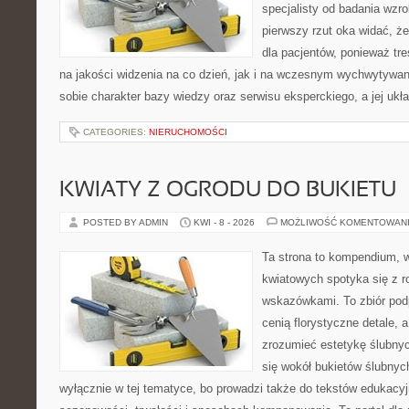
specjalisty od badania wzr
pierwszy rzut oka widać, że
dla pacjentów, ponieważ tre
na jakości widzenia na co dzień, jak i na wczesnym wychwytywan
sobie charakter bazy wiedzy oraz serwisu eksperckiego, a jej ukła
CATEGORIES:
NIERUCHOMOŚCI
KWIATY Z OGRODU DO BUKIETU
POSTED BY ADMIN
KWI - 8 - 2026
MOŻLIWOŚĆ KOMENTOWAN
Ta strona to kompendium, 
kwiatowych spotyka się z 
wskazówkami. To zbiór podp
cenią florystyczne detale, 
zrozumieć estetykę ślubnyc
się wokół bukietów ślubnyc
wyłącznie w tej tematyce, bo prowadzi także do tekstów edukacyj