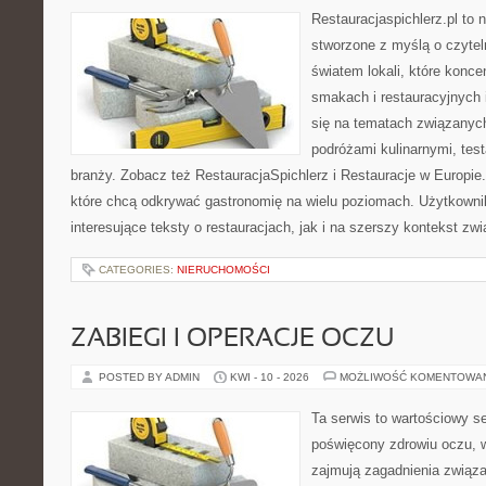
Restauracjaspichlerz.pl to
stworzone z myślą o czyte
światem lokali, które konce
smakach i restauracyjnych 
się na tematach związanych
podróżami kulinarnymi, tes
branży. Zobacz też RestauracjaSpichlerz i Restauracje w Europie.
które chcą odkrywać gastronomię na wielu poziomach. Użytkowni
interesujące teksty o restauracjach, jak i na szerszy kontekst zw
CATEGORIES:
NIERUCHOMOŚCI
ZABIEGI I OPERACJE OCZU
POSTED BY ADMIN
KWI - 10 - 2026
MOŻLIWOŚĆ KOMENTOWA
Ta serwis to wartościowy s
poświęcony zdrowiu oczu, w
zajmują zagadnienia związa