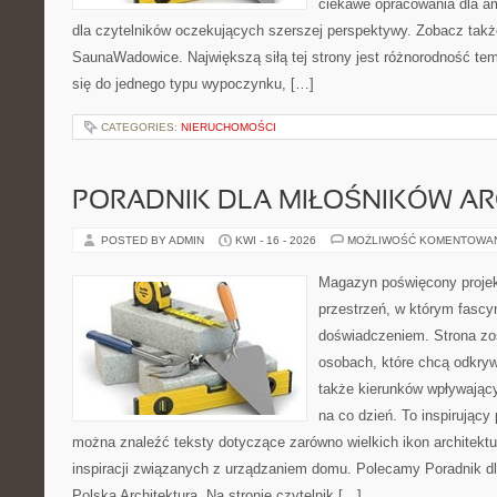
ciekawe opracowania dla am
dla czytelników oczekujących szerszej perspektywy. Zobacz takż
SaunaWadowice. Największą siłą tej strony jest różnorodność tem
się do jednego typu wypoczynku, […]
CATEGORIES:
NIERUCHOMOŚCI
PORADNIK DLA MIŁOŚNIKÓW AR
POSTED BY ADMIN
KWI - 16 - 2026
MOŻLIWOŚĆ KOMENTOWA
Magazyn poświęcony projekt
przestrzeń, w którym fascy
doświadczeniem. Strona zo
osobach, które chcą odkryw
także kierunków wpływający
na co dzień. To inspirujący
można znaleźć teksty dotyczące zarówno wielkich ikon architektu
inspiracji związanych z urządzaniem domu. Polecamy Poradnik dla
Polska Architektura. Na stronie czytelnik […]