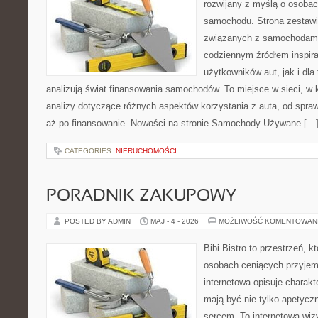
rozwijany z myślą o osobac
samochodu. Strona zestawi
związanych z samochodami
codziennym źródłem inspira
użytkowników aut, jak i dla 
analizują świat finansowania samochodów. To miejsce w sieci, w
analizy dotyczące różnych aspektów korzystania z auta, od spra
aż po finansowanie. Nowości na stronie Samochody Używane […
CATEGORIES:
NIERUCHOMOŚCI
PORADNIK ZAKUPOWY
POSTED BY ADMIN
MAJ - 4 - 2026
MOŻLIWOŚĆ KOMENTOWAN
Bibi Bistro to przestrzeń, 
osobach ceniących przyjem
internetowa opisuje charakt
mają być nie tylko apetycz
sercem. To internetowa wiz