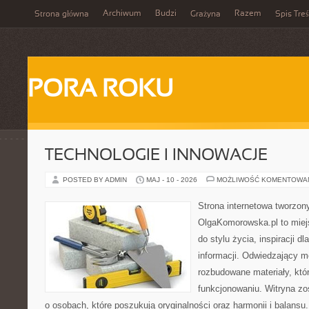
Archiwum
Budzi
Razem
Strona główna
Grażyna
Spis Treś
PORA ROKU
TECHNOLOGIE I INNOWACJE
POSTED BY ADMIN
MAJ - 10 - 2026
MOŻLIWOŚĆ KOMENTOWA
Strona internetowa tworzon
OlgaKomorowska.pl to miejs
do stylu życia, inspiracji d
informacji. Odwiedzający m
rozbudowane materiały, któ
funkcjonowaniu. Witryna zo
o osobach, które poszukują oryginalności oraz harmonii i balansu