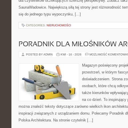
dla czytelników oczekujących szerszej perspektywy. Zobacz takż
SaunaWadowice. Największą siłą tej strony jest różnorodność tem
się do jednego typu wypoczynku, […]
CATEGORIES:
NIERUCHOMOŚCI
PORADNIK DLA MIŁOŚNIKÓW AR
POSTED BY ADMIN
KWI - 16 - 2026
MOŻLIWOŚĆ KOMENTOWA
Magazyn poświęcony projekt
przestrzeń, w którym fascy
doświadczeniem. Strona zo
osobach, które chcą odkryw
także kierunków wpływający
na co dzień. To inspirujący
można znaleźć teksty dotyczące zarówno wielkich ikon architektu
inspiracji związanych z urządzaniem domu. Polecamy Poradnik dla
Polska Architektura. Na stronie czytelnik […]