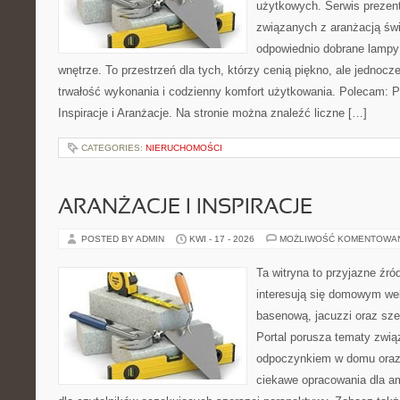
użytkowych. Serwis prezent
związanych z aranżacją świ
odpowiednio dobrane lampy 
wnętrze. To przestrzeń dla tych, którzy cenią piękno, ale jednoc
trwałość wykonania i codzienny komfort użytkowania. Polecam: Po
Inspiracje i Aranżacje. Na stronie można znaleźć liczne […]
CATEGORIES:
NIERUCHOMOŚCI
ARANŻACJE I INSPIRACJE
POSTED BY ADMIN
KWI - 17 - 2026
MOŻLIWOŚĆ KOMENTOWA
Ta witryna to przyjazne źród
interesują się domowym wel
basenową, jacuzzi oraz sz
Portal porusza tematy zwią
odpoczynkiem w domu oraz 
ciekawe opracowania dla am