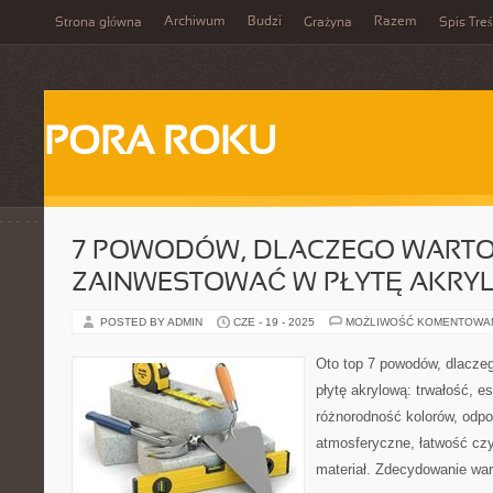
Archiwum
Budzi
Razem
Strona główna
Grażyna
Spis Treś
PORA ROKU
7 POWODÓW, DLACZEGO WART
ZAINWESTOWAĆ W PŁYTĘ AKRY
POSTED BY ADMIN
CZE - 19 - 2025
MOŻLIWOŚĆ KOMENTOWA
Oto top 7 powodów, dlacze
płytę akrylową: trwałość, e
różnorodność kolorów, odpo
atmosferyczne, łatwość czy
materiał. Zdecydowanie war