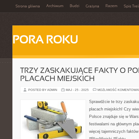
Archiwum
Budzi
Razem
Strona główna
Grażyna
Spis Treś
PORA ROKU
TRZY ZASKAKUJĄCE FAKTY O PO
PLACACH MIEJSKICH
POSTED BY ADMIN
MAJ - 25 - 2025
MOŻLIWOŚĆ KOMENTOWA
Sprawdźcie te trzy zaskaku
placach miejskich! Czy wie
Polsce znajduje się w Wars
festiwalami na głównym pl
więcej tajemniczych faktów
#PlacMiejski #Fakty