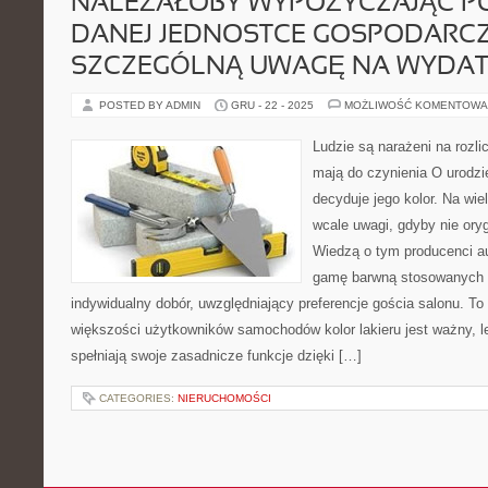
NALEŻAŁOBY WYPOŻYCZAJĄC P
DANEJ JEDNOSTCE GOSPODARCZ
SZCZEGÓLNĄ UWAGĘ NA WYDAT
POSTED BY ADMIN
GRU - 22 - 2025
MOŻLIWOŚĆ KOMENTOWA
Ludzie są narażeni na rozli
mają do czynienia O urodzi
decyduje jego kolor. Na wie
wcale uwagi, gdyby nie orygi
Wiedzą o tym producenci a
gamę barwną stosowanych l
indywidualny dobór, uwzględniający preferencje gościa salonu. To 
większości użytkowników samochodów kolor lakieru jest ważny, l
spełniają swoje zasadnicze funkcje dzięki […]
CATEGORIES:
NIERUCHOMOŚCI