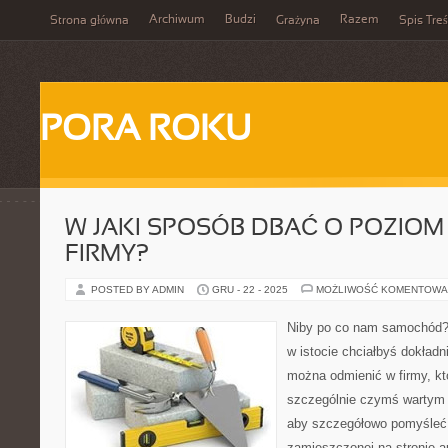
Archiwum
Budzi
Razem
Strona główna
Grażyna
Spis Treś
PORA ROKU
W JAKI SPOSÓB DBAĆ O POZIOM
FIRMY?
POSTED BY ADMIN
GRU - 22 - 2025
MOŻLIWOŚĆ KOMENTOWA
Niby po co nam samochód? 
w istocie chciałbyś dokładn
można odmienić w firmy, kt
szczególnie czymś wartym ni
aby szczegółowo pomyśleć 
zamieszczonej na stronie a