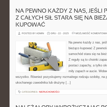
NA PEWNO KAŻDY Z NAS, JEŚLI
Z CAŁYCH SIŁ STARA SIĘ NA BIE
KUPOWAĆ
POSTED BY ADMIN
GRU - 22 - 2025
MOŻLIWOŚĆ KOMENTOWA
Na pewno każdy z nas, jeśli
bieżąco kupować Z pewnośc
samochód stara się na bież
Z reguły są to choinki zapa
postaci zapachy, a tylko s
miły zapach w aucie. Wobec
wszystko. Również pozyskujemy rozmaitego rodzaju ozdoby, na p
ukochanego zawodnika lub drużyny […]
CATEGORIES:
NIERUCHOMOŚCI