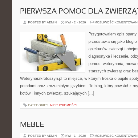
PIERWSZA POMOC DLA ZWIERZĄ
POSTED BY ADMIN
KWI - 2 - 2026
MOŻLIWOŚĆ KOMENTOWAN
Przygotowałem opis oparty 
przedstawia się jako blog o 
opiekunów zwierząt i obejmu
diagnostyka i leczenie, odż
pomoc, weterynaria, mowa c
starszych zwierząt oraz be
Weterynarzkrotoszyn.pl to miejsce, w którym troska o pupile spot
poradami oraz zrozumiałym językiem. To blog, który powstał z m
kotów i innych zwierząt, szukających […]
CATEGORIES:
NIERUCHOMOŚCI
MEBLE
POSTED BY ADMIN
KWI - 1 - 2026
MOŻLIWOŚĆ KOMENTOWAN