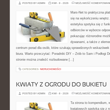
POSTED BY ADMIN
KWI - 9 - 2026
MOŻLIWOŚĆ KOMENTOWAN
Mars-Net to praktyczna plat
się na wykończeniu wnętrz.
estetyka spotyka się z funk
odbiorców w wyborze odpow
pokazując różnorodne możl
dywanami, a także z eleme
centrum porad dla osób, które szukają sprawdzonych wskazówek
biura. Warto przeczytać: Poradniki DIY – Zrób to Sam i Podłogi 
stronie można znaleźć rozbudowane […]
CATEGORIES:
NIERUCHOMOŚCI
KWIATY Z OGRODU DO BUKIETU
POSTED BY ADMIN
KWI - 8 - 2026
MOŻLIWOŚĆ KOMENTOWAN
Ta strona to kompendium, 
kwiatowych spotyka się z 