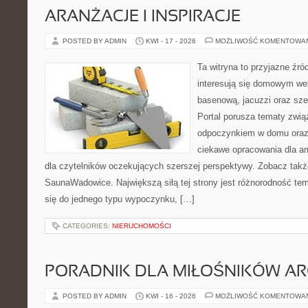
ARANŻACJE I INSPIRACJE
POSTED BY ADMIN
KWI - 17 - 2026
MOŻLIWOŚĆ KOMENTOWA
Ta witryna to przyjazne źród
interesują się domowym wel
basenową, jacuzzi oraz sz
Portal porusza tematy zwią
odpoczynkiem w domu oraz 
ciekawe opracowania dla am
dla czytelników oczekujących szerszej perspektywy. Zobacz takż
SaunaWadowice. Największą siłą tej strony jest różnorodność tem
się do jednego typu wypoczynku, […]
CATEGORIES:
NIERUCHOMOŚCI
PORADNIK DLA MIŁOŚNIKÓW AR
POSTED BY ADMIN
KWI - 16 - 2026
MOŻLIWOŚĆ KOMENTOWA