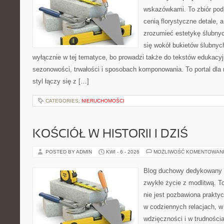
wskazówkami. To zbiór podp
cenią florystyczne detale, 
zrozumieć estetykę ślubnyc
się wokół bukietów ślubnyc
wyłącznie w tej tematyce, bo prowadzi także do tekstów edukacyj
sezonowości, trwałości i sposobach komponowania. To portal dla m
styl łączy się z […]
CATEGORIES:
NIERUCHOMOŚCI
KOŚCIÓŁ W HISTORII I DZIŚ
POSTED BY ADMIN
KWI - 6 - 2026
MOŻLIWOŚĆ KOMENTOWAN
Blog duchowy dedykowany lu
zwykłe życie z modlitwą. T
nie jest pozbawiona prakty
w codziennych relacjach, 
wdzięczności i w trudności