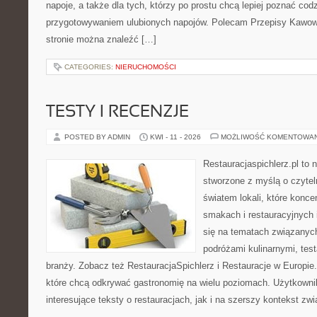
napoje, a także dla tych, którzy po prostu chcą lepiej poznać cod
przygotowywaniem ulubionych napojów. Polecam Przepisy Kawow
stronie można znaleźć […]
CATEGORIES:
NIERUCHOMOŚCI
TESTY I RECENZJE
POSTED BY ADMIN
KWI - 11 - 2026
MOŻLIWOŚĆ KOMENTOWA
Restauracjaspichlerz.pl to
stworzone z myślą o czyte
światem lokali, które konce
smakach i restauracyjnych 
się na tematach związanych
podróżami kulinarnymi, tes
branży. Zobacz też RestauracjaSpichlerz i Restauracje w Europie.
które chcą odkrywać gastronomię na wielu poziomach. Użytkowni
interesujące teksty o restauracjach, jak i na szerszy kontekst zw