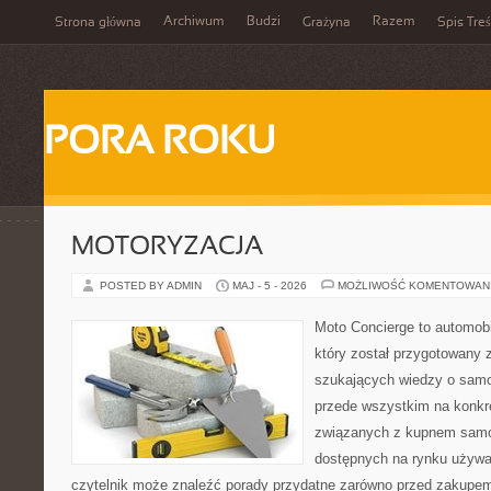
Archiwum
Budzi
Razem
Strona główna
Grażyna
Spis Treś
PORA ROKU
MOTORYZACJA
POSTED BY ADMIN
MAJ - 5 - 2026
MOŻLIWOŚĆ KOMENTOWAN
Moto Concierge to automobi
który został przygotowany 
szukających wiedzy o samo
przede wszystkim na konk
związanych z kupnem samo
dostępnych na rynku używa
czytelnik może znaleźć porady przydatne zarówno przed zakupem 