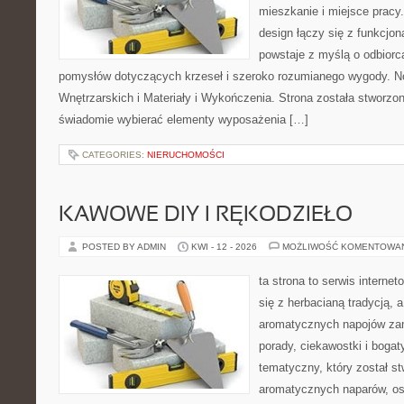
mieszkanie i miejsce pracy
design łączy się z funkcjon
powstaje z myślą o odbiorc
pomysłów dotyczących krzeseł i szeroko rozumianego wygody. N
Wnętrzarskich i Materiały i Wykończenia. Strona została stworzon
świadomie wybierać elementy wyposażenia […]
CATEGORIES:
NIERUCHOMOŚCI
KAWOWE DIY I RĘKODZIEŁO
POSTED BY ADMIN
KWI - 12 - 2026
MOŻLIWOŚĆ KOMENTOWA
ta strona to serwis interne
się z herbacianą tradycją, 
aromatycznych napojów zam
porady, ciekawostki i bogat
tematyczny, który został s
aromatycznych naparów, os