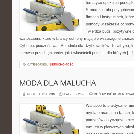
tematyce spokoju i porządk
Strona została przygotowa
firmach i instytucjach, któr
pomocy w zakresie ochron
Twierdza budzi pozytywne o
wartościami, które w branży ochrony mają pierwszorzędne znacz
Cyberbezpieczeństwa i Poradniki dla Użytkowników. To witryna, 
zarówno przedsiębiorców, jak i właścicieli posesji, dla których […]
CATEGORIES:
NIERUCHOMOŚCI
MODA DLA MALUCHA
POSTED BY ADMIN
KWI - 30 - 2026
MOŻLIWOŚĆ KOMENTOWA
Wallaboo to praktyczne mie
myślą o mamach i tatach, k
pomysłów dotyczących niem
tym, co w pierwszych miesi