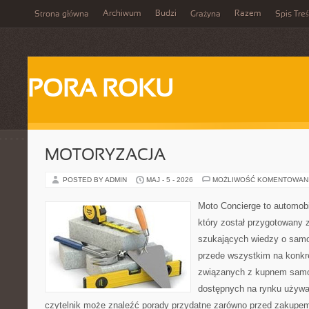
Archiwum
Budzi
Razem
Strona główna
Grażyna
Spis Treś
PORA ROKU
MOTORYZACJA
POSTED BY ADMIN
MAJ - 5 - 2026
MOŻLIWOŚĆ KOMENTOWAN
Moto Concierge to automobi
który został przygotowany 
szukających wiedzy o samo
przede wszystkim na konk
związanych z kupnem samo
dostępnych na rynku używa
czytelnik może znaleźć porady przydatne zarówno przed zakupem 