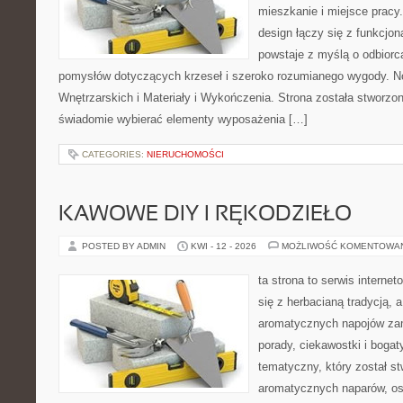
mieszkanie i miejsce pracy
design łączy się z funkcjon
powstaje z myślą o odbiorc
pomysłów dotyczących krzeseł i szeroko rozumianego wygody. N
Wnętrzarskich i Materiały i Wykończenia. Strona została stworzon
świadomie wybierać elementy wyposażenia […]
CATEGORIES:
NIERUCHOMOŚCI
KAWOWE DIY I RĘKODZIEŁO
POSTED BY ADMIN
KWI - 12 - 2026
MOŻLIWOŚĆ KOMENTOWA
ta strona to serwis interne
się z herbacianą tradycją, 
aromatycznych napojów zam
porady, ciekawostki i bogat
tematyczny, który został s
aromatycznych naparów, os