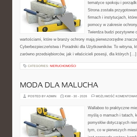
tematyce spokoju i porządk
Strona została przygotowa
firmach i instytucjach, któr
pomocy w zakresie ochron
Twierdza budzi pozytywne o
wartościami, które w branży ochrony mają pierwszorzędne znacz
Cyberbezpieczeństwa i Poradniki dla Użytkowników. To witryna, 
zarówno przedsiębiorców, jak i właścicieli posesji, dla których […]
CATEGORIES:
NIERUCHOMOŚCI
MODA DLA MALUCHA
POSTED BY ADMIN
KWI - 30 - 2026
MOŻLIWOŚĆ KOMENTOWA
Wallaboo to praktyczne mie
myślą o mamach i tatach, k
pomysłów dotyczących niem
tym, co w pierwszych miesi