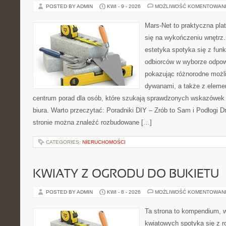
POSTED BY ADMIN
KWI - 9 - 2026
MOŻLIWOŚĆ KOMENTOWAN
Mars-Net to praktyczna plat
się na wykończeniu wnętrz.
estetyka spotyka się z funk
odbiorców w wyborze odpow
pokazując różnorodne możl
dywanami, a także z eleme
centrum porad dla osób, które szukają sprawdzonych wskazówek
biura. Warto przeczytać: Poradniki DIY – Zrób to Sam i Podłogi 
stronie można znaleźć rozbudowane […]
CATEGORIES:
NIERUCHOMOŚCI
KWIATY Z OGRODU DO BUKIETU
POSTED BY ADMIN
KWI - 8 - 2026
MOŻLIWOŚĆ KOMENTOWAN
Ta strona to kompendium, 
kwiatowych spotyka się z 