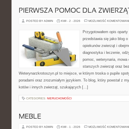
PIERWSZA POMOC DLA ZWIERZĄ
POSTED BY ADMIN
KWI - 2 - 2026
MOŻLIWOŚĆ KOMENTOWAN
Przygotowałem opis oparty 
przedstawia się jako blog o 
opiekunów zwierząt i obejmu
diagnostyka i leczenie, odż
pomoc, weterynaria, mowa c
starszych zwierząt oraz be
Weterynarzkrotoszyn.pl to miejsce, w którym troska o pupile spot
poradami oraz zrozumiałym językiem. To blog, który powstał z m
kotów i innych zwierząt, szukających […]
CATEGORIES:
NIERUCHOMOŚCI
MEBLE
POSTED BY ADMIN
KWI - 1 - 2026
MOŻLIWOŚĆ KOMENTOWAN