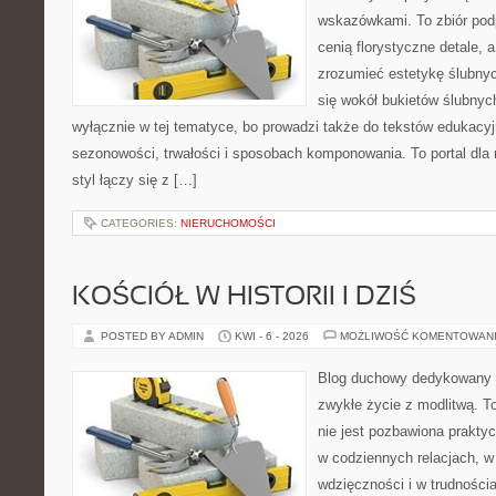
wskazówkami. To zbiór podp
cenią florystyczne detale, 
zrozumieć estetykę ślubnyc
się wokół bukietów ślubnyc
wyłącznie w tej tematyce, bo prowadzi także do tekstów edukacyj
sezonowości, trwałości i sposobach komponowania. To portal dla m
styl łączy się z […]
CATEGORIES:
NIERUCHOMOŚCI
KOŚCIÓŁ W HISTORII I DZIŚ
POSTED BY ADMIN
KWI - 6 - 2026
MOŻLIWOŚĆ KOMENTOWAN
Blog duchowy dedykowany lu
zwykłe życie z modlitwą. T
nie jest pozbawiona prakty
w codziennych relacjach, 
wdzięczności i w trudności