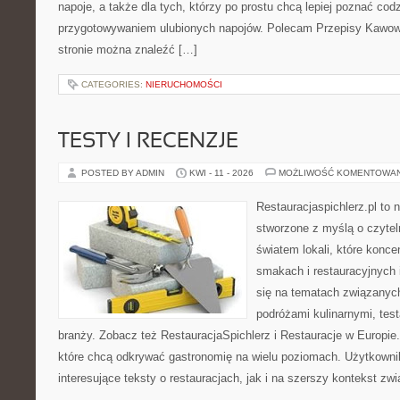
napoje, a także dla tych, którzy po prostu chcą lepiej poznać cod
przygotowywaniem ulubionych napojów. Polecam Przepisy Kawow
stronie można znaleźć […]
CATEGORIES:
NIERUCHOMOŚCI
TESTY I RECENZJE
POSTED BY ADMIN
KWI - 11 - 2026
MOŻLIWOŚĆ KOMENTOWA
Restauracjaspichlerz.pl to
stworzone z myślą o czyte
światem lokali, które konce
smakach i restauracyjnych 
się na tematach związanych
podróżami kulinarnymi, tes
branży. Zobacz też RestauracjaSpichlerz i Restauracje w Europie.
które chcą odkrywać gastronomię na wielu poziomach. Użytkowni
interesujące teksty o restauracjach, jak i na szerszy kontekst zw