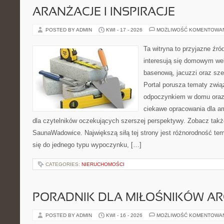
ARANŻACJE I INSPIRACJE
POSTED BY ADMIN
KWI - 17 - 2026
MOŻLIWOŚĆ KOMENTOWA
Ta witryna to przyjazne źród
interesują się domowym wel
basenową, jacuzzi oraz sz
Portal porusza tematy zwią
odpoczynkiem w domu oraz 
ciekawe opracowania dla am
dla czytelników oczekujących szerszej perspektywy. Zobacz takż
SaunaWadowice. Największą siłą tej strony jest różnorodność tem
się do jednego typu wypoczynku, […]
CATEGORIES:
NIERUCHOMOŚCI
PORADNIK DLA MIŁOŚNIKÓW AR
POSTED BY ADMIN
KWI - 16 - 2026
MOŻLIWOŚĆ KOMENTOWA