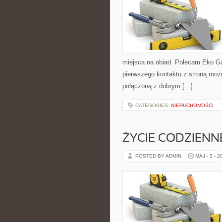
miejsca na obiad. Polecam Eko Gad
pierwszego kontaktu z stroną możn
połączoną z dobrym […]
CATEGORIES:
NIERUCHOMOŚCI
ŻYCIE CODZIENN
POSTED BY ADMIN
MAJ - 3 - 2