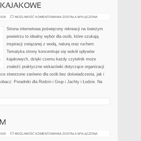
Y KAJAKOWE
KAJAKI
2026
MOŻLIWOŚĆ KOMENTOWANIA
ZOSTAŁA WYŁĄCZONA
I
SPŁYWY
KAJAKOWE
Strona internetowa poświęcony rekreacji na świeżym
powietrzu to idealny wybór dla osób, które szukają
inspiracji związanej z wodą, naturą oraz ruchem.
Tematyka strony koncentruje się wokół spływów
kajakowych, dzięki czemu każdy czytelnik może
znaleźć praktyczne wskazówki dotyczące organizacji
sce stworzone zarówno dla osób bez doświadczenia, jak i
bacz: Poradniki dla Rodzin i Grup i Jachty i Łodzie. Na
AM
DIY
2026
MOŻLIWOŚĆ KOMENTOWANIA
ZOSTAŁA WYŁĄCZONA
–
ZRÓB