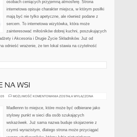
osobach ceniących przyjemną atmosferę. Strona
internetowa opisuje charakter miejsca, w którym posiłki
mają być nie tylko apetyczne, ale również podane z
sercem. To internetowa wizytówka, która może
zainteresować miłośników dobrej kuchni, poszukujących
żety i Akcesoria i Drugie Życie Składników. Już od
a odnieść wrażenie, że ten lokal stawia na czytelność
E NA WSI
ŻYCIE
026
MOŻLIWOŚĆ KOMENTOWANIA
ZOSTAŁA WYŁĄCZONA
CODZIENNE
NA
WSI
Madlennn to miejsce, które może być odbierane jako
stylowy punkt w sieci dla osób szukających
wskazówek. Już sama nazwa buduje skojarzenie z
czymś wyrazistym, dlatego strona może przyciągać