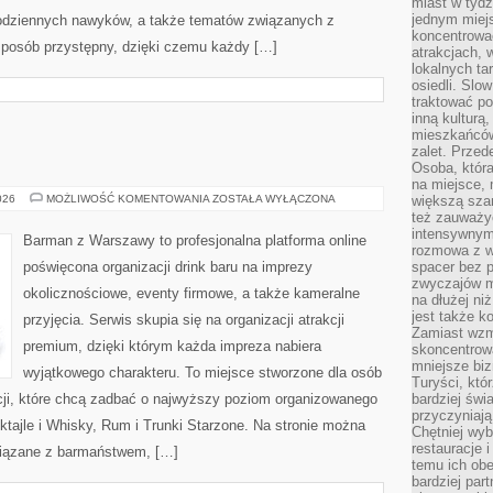
miast w tydz
jednym miej
 codziennych nawyków, a także tematów związanych z
koncentrować
sposób przystępny, dzięki czemu każdy […]
atrakcjach, 
lokalnych ta
osiedli. Slo
traktować po
inną kulturą
mieszkańców
zalet. Prze
Osoba, która
na miejsce, 
DRINKI
026
MOŻLIWOŚĆ KOMENTOWANIA
ZOSTAŁA WYŁĄCZONA
większą sza
też zauważyć
intensywnym
Barman z Warszawy to profesjonalna platforma online
rozmowa z w
poświęcona organizacji drink baru na imprezy
spacer bez 
zwyczajów m
okolicznościowe, eventy firmowe, a także kameralne
na dłużej ni
jest także k
przyjęcia. Serwis skupia się na organizacji atrakcji
Zamiast wzm
premium, dzięki którym każda impreza nabiera
skoncentrow
mniejsze biz
wyjątkowego charakteru. To miejsce stworzone dla osób
Turyści, któ
cji, które chcą zadbać o najwyższy poziom organizowanego
bardziej świ
przyczyniają
oktajle i Whisky, Rum i Trunki Starzone. Na stronie można
Chętniej wyb
restauracje 
iązane z barmaństwem, […]
temu ich obe
bardziej par