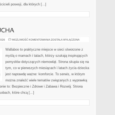
cicieli posesji, dla których […]
UCHA
MODA
2026
MOŻLIWOŚĆ KOMENTOWANIA
ZOSTAŁA WYŁĄCZONA
DLA
MALUCHA
Wallaboo to praktyczne miejsce w sieci stworzone z
myślą o mamach i tatach, którzy szukają inspirujących
pomysłów dotyczących niemowląt. Strona skupia się na
tym, co w pierwszych miesiącach i latach życia dziecka
jest naprawdę ważne: komforcie. To serwis, w którym
można znaleźć wiele tematów związanych z wyprawką
ronie to: Bezpieczne i Zdrowe i Zabawa i Rozwój. Strona
sobach, które chcą […]