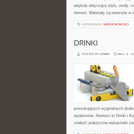
artykuły dotyczące stylu, urody,
domem. Materiały są tworzone w 
CATEGORIES:
NIERUCHOMOŚCI
DRINKI
POSTED BY ADMIN
MAJ - 9 - 2
poszukujących oryginalnych atrak
wydarzenia. Nowości to Drinki i K
znaleźć praktyczne wskazówki zw