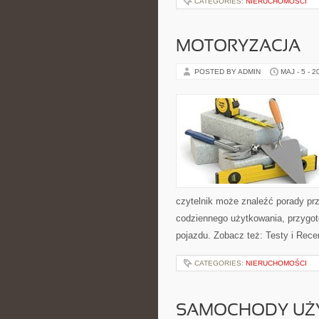
CATEGORIES:
NIERUCHOMOŚCI
MOTORYZACJA
POSTED BY ADMIN
MAJ - 5 - 2
czytelnik może znaleźć porady pr
codziennego użytkowania, przygo
pojazdu. Zobacz też: Testy i Rece
CATEGORIES:
NIERUCHOMOŚCI
SAMOCHODY UŻ