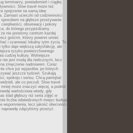
g terminarzy, powiadomień i ciągłej
ktywności. Slow travel może też
ze spojrzenie na samą ideę
a. Zamiast ucieczki od codzienności
no sposobem na głębsze przeżywanie
 cierpliwości, obserwacji i pokory
ca, do którego przyjeżdżamy.
 że nie jesteśmy centrum każdej
 lecz gośćmi, którzy powinni umieć
chać i szanować lokalny rytm życia. To
e tylko daje większą satysfakcję, ale
iejsza ryzyko powierzchownego
a cudzej kultury. Wolniejsze
 nie jest modą dla nielicznych, lecz
 na zmęczenie nadmiarem. Coraz
nie chce już wyjazdów, po których
czywać jeszcze tydzień. Szukają
ci, spokoju i sensu. Chcą pamiętać
 widzieli, ale co poczuli. Slow travel
 mniej może znaczyć więcej, a podróż
prawdę wartościowa wtedy, gdy
as ślad głębszy niż seria zdjęć w
o nie liczba odwiedzonych miejsc buduje
ze wspomnienia, lecz jakość obecności
e naprawdę zdążyliśmy przeżyć.