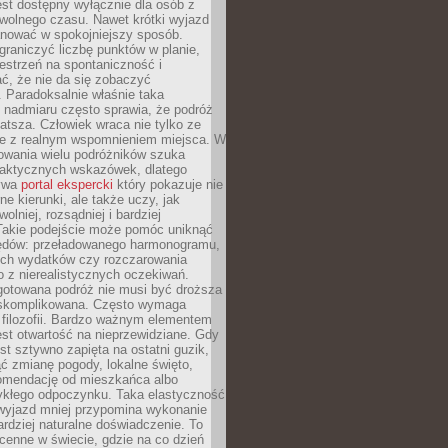
jest dostępny wyłącznie dla osób z
 wolnego czasu. Nawet krótki wyjazd
nować w spokojniejszy sposób.
raniczyć liczbę punktów w planie,
estrzeń na spontaniczność i
ć, że nie da się zobaczyć
 Paradoksalnie właśnie taka
 nadmiaru często sprawia, że podróż
gatsza. Człowiek wraca nie tylko ze
ale z realnym wspomnieniem miejsca. W
owania wielu podróżników szuka
 praktycznych wskazówek, dlatego
bywa
portal ekspercki
który pokazuje nie
ne kierunki, ale także uczy, jak
olniej, rozsądniej i bardziej
Takie podejście może pomóc uniknąć
ędów: przeładowanego harmonogramu,
ych wydatków czy rozczarowania
 z nierealistycznych oczekiwań.
gotowana podróż nie musi być droższa
j skomplikowana. Często wymaga
j filozofii. Bardzo ważnym elementem
jest otwartość na nieprzewidziane. Gdy
est sztywno zapięta na ostatni guzik,
jąć zmianę pogody, lokalne święto,
omendację od mieszkańca albo
ykłego odpoczynku. Taka elastyczność
 wyjazd mniej przypomina wykonanie
ardziej naturalne doświadczenie. To
cenne w świecie, gdzie na co dzień