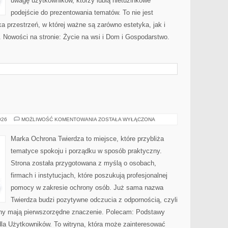
uwagę użytkowników, którzy lubią nietuzinkowe
podejście do prezentowania tematów. To nie jest
ka przestrzeń, w której ważne są zarówno estetyka, jak i
 Nowości na stronie: Życie na wsi i Dom i Gospodarstwo.
OCHRONA
026
MOŻLIWOŚĆ KOMENTOWANIA
ZOSTAŁA WYŁĄCZONA
Marka Ochrona Twierdza to miejsce, które przybliża
tematyce spokoju i porządku w sposób praktyczny.
Strona została przygotowana z myślą o osobach,
firmach i instytucjach, które poszukują profesjonalnej
pomocy w zakresie ochrony osób. Już sama nazwa
Twierdza budzi pozytywne odczucia z odpornością, czyli
ony mają pierwszorzędne znaczenie. Polecam: Podstawy
dla Użytkowników. To witryna, która może zainteresować