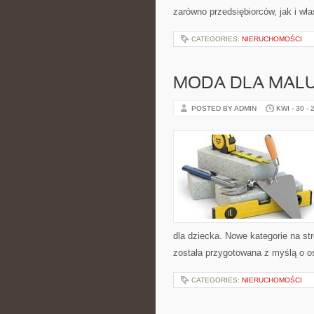
zarówno przedsiębiorców, jak i właś
CATEGORIES:
NIERUCHOMOŚCI
MODA DLA MAL
POSTED BY ADMIN
KWI - 30 - 
dla dziecka. Nowe kategorie na st
została przygotowana z myślą o o
CATEGORIES:
NIERUCHOMOŚCI