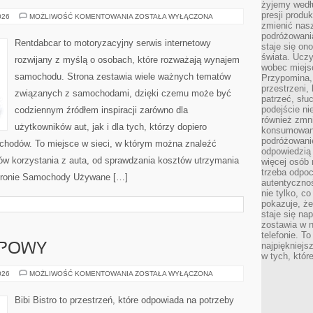
żyjemy wedłu
presji produ
SAMOCHODY
026
MOŻLIWOŚĆ KOMENTOWANIA
ZOSTAŁA WYŁĄCZONA
UŻYWANE
zmienić nas
podróżowani
Rentdabcar to motoryzacyjny serwis internetowy
staje się o
świata. Uczy
rozwijany z myślą o osobach, które rozważają wynajem
wobec miejs
samochodu. Strona zestawia wiele ważnych tematów
Przypomina,
przestrzeni,
związanych z samochodami, dzięki czemu może być
patrzeć, słu
podejście ni
codziennym źródłem inspiracji zarówno dla
również zmn
użytkowników aut, jak i dla tych, którzy dopiero
konsumowani
podróżowanie
ochodów. To miejsce w sieci, w którym można znaleźć
odpowiedzią
ów korzystania z auta, od sprawdzania kosztów utrzymania
więcej osób 
trzeba odpo
stronie Samochody Używane […]
autentycznoś
nie tylko, co
pokazuje, że
staje się na
zostawia w n
telefonie. T
najpiękniejs
UPOWY
w tych, któr
PORADNIK
026
MOŻLIWOŚĆ KOMENTOWANIA
ZOSTAŁA WYŁĄCZONA
ZAKUPOWY
Bibi Bistro to przestrzeń, które odpowiada na potrzeby