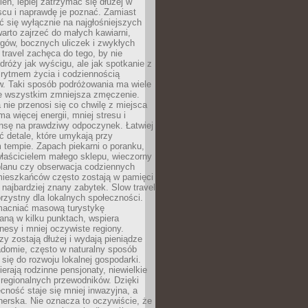
ień, lepiej zatrzymać się dłużej w
scu i naprawdę je poznać. Zamiast
 się wyłącznie na najgłośniejszych
warto zajrzeć do małych kawiarni,
rgów, bocznych uliczek i zwykłych
w travel zachęca do tego, by nie
dróży jak wyścigu, ale jak spotkanie z
, rytmem życia i codziennością
. Taki sposób podróżowania ma wiele
de wszystkim zmniejsza zmęczenie.
 nie przenosi się co chwilę z miejsca
ma więcej energii, mniej stresu i
nsę na prawdziwy odpoczynek. Łatwiej
 detale, które umykają przy
 tempie. Zapach piekarni o poranku,
łaścicielem małego sklepu, wieczorny
planu czy obserwacja codziennych
ieszkańców często zostają w pamięci
ż najbardziej znany zabytek. Slow travel
orzystny dla lokalnych społeczności.
acniać masową turystykę
aną w kilku punktach, wspiera
nesy i mniej oczywiste regiony.
rzy zostają dłużej i wydają pieniądze
adomie, często w naturalny sposób
 się do rozwoju lokalnej gospodarki.
ierają rodzinne pensjonaty, niewielkie
i regionalnych przewodników. Dzięki
cność staje się mniej inwazyjna, a
tnerska. Nie oznacza to oczywiście, że