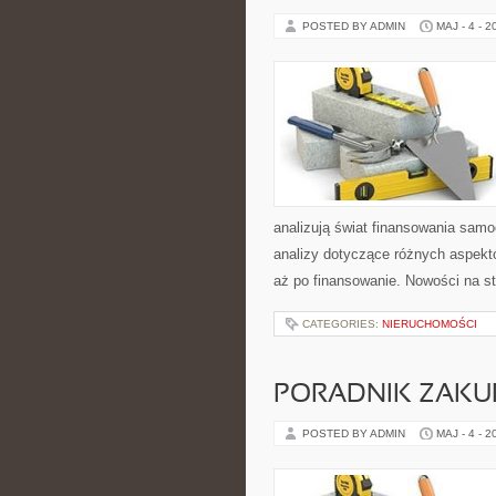
POSTED BY ADMIN
MAJ - 4 - 2
analizują świat finansowania sam
analizy dotyczące różnych aspekt
aż po finansowanie. Nowości na 
CATEGORIES:
NIERUCHOMOŚCI
PORADNIK ZAK
POSTED BY ADMIN
MAJ - 4 - 2