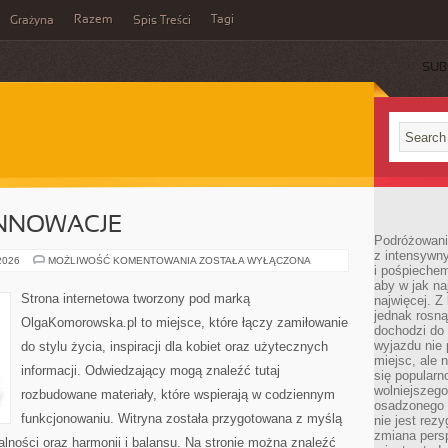
Razem
Tagi
Grażyna
Spis Treści
SUB
INNOWACJE
Podróżowanie
z intensywn
TECHNOLOGIE
 2026
MOŻLIWOŚĆ KOMENTOWANIA
ZOSTAŁA WYŁĄCZONA
i pośpiechem
I
INNOWACJE
aby w jak n
Strona internetowa tworzony pod marką
najwięcej. Z
jednak rosną
OlgaKomorowska.pl to miejsce, które łączy zamiłowanie
dochodzi do
wyjazdu nie 
do stylu życia, inspiracji dla kobiet oraz użytecznych
miejsc, ale 
informacji. Odwiedzający mogą znaleźć tutaj
się popularn
wolniejszego
rozbudowane materiały, które wspierają w codziennym
osadzonego w
funkcjonowaniu. Witryna została przygotowana z myślą
nie jest rez
zmiana pers
alności oraz harmonii i balansu. Na stronie można znaleźć