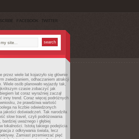
SCRIBE
FACEBOOK
TWITTER
 przez wiele lat kojarzyło się głównie
ym zwiedzaniem, odhaczaniem atrakcji
. Wiele osób planowało wyjazdy tak,
ajkrótszym czasie zobaczyć jak
 biegiem lat coraz wyraźniej zaczął
ć inny trend. Coraz więcej podróżnych
 wniosku, że prawdziwa wartość
polega na liczbie odwiedzonych
na jakości doświadczeń. Tak narodziła
ość slow travel, czyli podróżowania
, bardziej uważnego i głębiej
 lokalności. Istotą takiego podejścia
ygnacja z odkrywania świata, lecz
pektywy. Zamiast przemierzać pięć