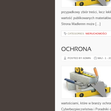
przypadkowy zbiór treści, lecz lek
wartość publikowanych materiałów.
Strona Madlennn może […]
CATEGORIES:
NIERUCHOMOŚCI
OCHRONA
POSTED BY ADMIN
MAJ - 1 - 2
wartościami, które w branży ochr
Cyberbezpieczeństwa i Poradniki 