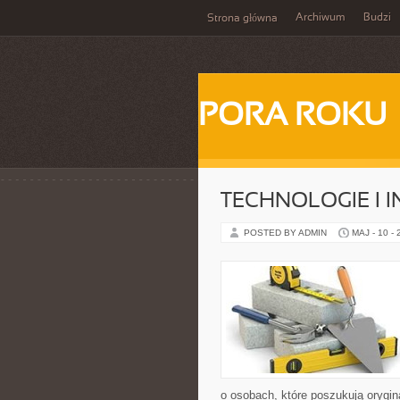
Archiwum
Budzi
Strona główna
PORA ROKU
TECHNOLOGIE I 
POSTED BY ADMIN
MAJ - 10 -
o osobach, które poszukują orygin