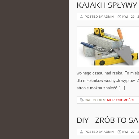
KAJAKI I SPŁYW
POSTED BY ADMIN
KWI - 29 - 
wolnego czasu nad rzeką. To miej
dla miłośników wodnych wypraw. Zo
stronie można znaleźć […]
CATEGORIES:
NIERUCHOMOŚCI
DIY – ZRÓB TO S
POSTED BY ADMIN
KWI - 27 - 