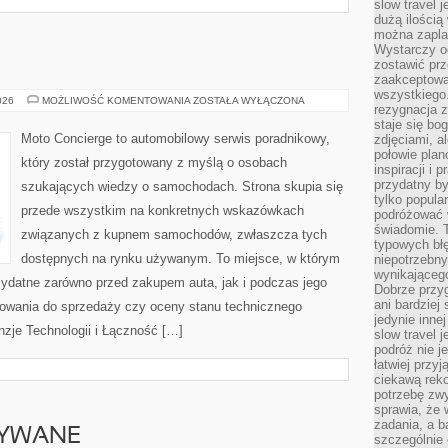
slow travel 
dużą ilością
można zapla
Wystarczy og
zostawić prz
zaakceptowa
wszystkiego.
MOTORYZACJA
026
MOŻLIWOŚĆ KOMENTOWANIA
ZOSTAŁA WYŁĄCZONA
rezygnacja z
staje się bo
Moto Concierge to automobilowy serwis poradnikowy,
zdjęciami, 
połowie plan
który został przygotowany z myślą o osobach
inspiracji i
przydatny 
szukających wiedzy o samochodach. Strona skupia się
tylko popular
przede wszystkim na konkretnych wskazówkach
podróżować w
świadomie. 
związanych z kupnem samochodów, zwłaszcza tych
typowych bł
dostępnych na rynku używanym. To miejsce, w którym
niepotrzebn
wynikającego
zydatne zarówno przed zakupem auta, jak i podczas jego
Dobrze przy
ani bardzie
towania do sprzedaży czy oceny stanu technicznego
jedynie inne
nzje Technologii i Łączność […]
slow travel 
podróż nie j
łatwiej przy
ciekawą rek
potrzebę zw
sprawia, że
zadania, a b
YWANE
szczególnie 