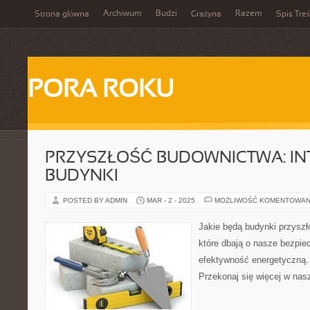
Archiwum
Budzi
Razem
Strona główna
Grażyna
Spis Treś
PORA ROKU
PRZYSZŁOŚĆ BUDOWNICTWA: IN
BUDYNKI
POSTED BY ADMIN
MAR - 2 - 2025
MOŻLIWOŚĆ KOMENTOWAN
Jakie będą budynki przyszł
które dbają o nasze bezpie
efektywność energetyczną.
Przekonaj się więcej w nas