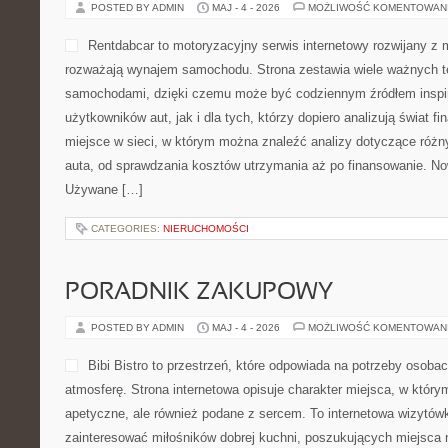
POSTED BY ADMIN
MAJ - 4 - 2026
MOŻLIWOŚĆ KOMENTOWAN
Rentdabcar to motoryzacyjny serwis internetowy rozwijany z 
rozważają wynajem samochodu. Strona zestawia wiele ważnych 
samochodami, dzięki czemu może być codziennym źródłem inspir
użytkowników aut, jak i dla tych, którzy dopiero analizują świat
miejsce w sieci, w którym można znaleźć analizy dotyczące różn
auta, od sprawdzania kosztów utrzymania aż po finansowanie. N
Używane […]
CATEGORIES:
NIERUCHOMOŚCI
PORADNIK ZAKUPOWY
POSTED BY ADMIN
MAJ - 4 - 2026
MOŻLIWOŚĆ KOMENTOWAN
Bibi Bistro to przestrzeń, które odpowiada na potrzeby osob
atmosferę. Strona internetowa opisuje charakter miejsca, w którym
apetyczne, ale również podane z sercem. To internetowa wizytów
zainteresować miłośników dobrej kuchni, poszukujących miejsca