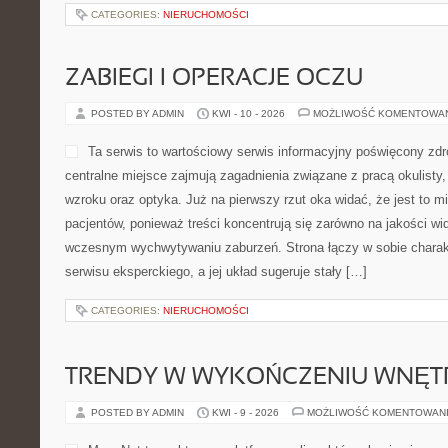
CATEGORIES:
NIERUCHOMOŚCI
ZABIEGI I OPERACJE OCZU
POSTED BY ADMIN
KWI - 10 - 2026
MOŻLIWOŚĆ KOMENTOWA
Ta serwis to wartościowy serwis informacyjny poświęcony zd
centralne miejsce zajmują zagadnienia związane z pracą okulisty,
wzroku oraz optyka. Już na pierwszy rzut oka widać, że jest to m
pacjentów, ponieważ treści koncentrują się zarówno na jakości wid
wczesnym wychwytywaniu zaburzeń. Strona łączy w sobie charak
serwisu eksperckiego, a jej układ sugeruje stały […]
CATEGORIES:
NIERUCHOMOŚCI
TRENDY W WYKOŃCZENIU WNĘT
POSTED BY ADMIN
KWI - 9 - 2026
MOŻLIWOŚĆ KOMENTOWAN