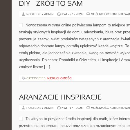
DIY – ZRÓB TO SAM
POSTED BY ADMIN
KWI - 27 - 2026
MOŻLIWOŚĆ KOMENTOWA
Nowoczesna witryna online poświęcona lampom to miejsce stw
szukają stylowych inspiracji do domu, mieszkania, biura oraz prz
prezentuje szeroki świat produktów związanych z aranżacją światł
odpowiednio dobrane lampy potrafią upiększyć każde wnętrze. To 
cenią piękno, ale jednocześnie zwracają uwagę na trwałość wykon
użytkowania. Polecam: Poradniki o Oświetleniu i Inspiracje i Ara
znaleźć liczne […]
CATEGORIES:
NIERUCHOMOŚCI
ARANŻACJE I INSPIRACJE
POSTED BY ADMIN
KWI - 17 - 2026
MOŻLIWOŚĆ KOMENTOWA
Ta witryna to przyjazne źródło inspiracji dla osób, które inte
przestrzenią basenową, jacuzzi oraz szeroko rozumianym relakse