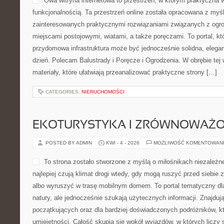
Owa witryna internetowa to przestrzeń, w którym praktyczna 
funkcjonalnością. Ta przestrzeń online została opracowana z myś
zainteresowanych praktycznymi rozwiązaniami związanych z ogro
miejscami postojowymi, wiatami, a także poręczami. To portal, kt
przydomowa infrastruktura może być jednocześnie solidna, elegan
dzień. Polecam Balustrady i Poręcze i Ogrodzenia. W obrębie tej 
materiały, które ułatwiają przeanalizować praktyczne strony […]
CATEGORIES:
NIERUCHOMOŚCI
EKOTURYSTYKA I ZRÓWNOWAŻ
POSTED BY ADMIN
KWI - 4 - 2026
MOŻLIWOŚĆ KOMENTOWAN
To strona zostało stworzone z myślą o miłośnikach niezależn
najlepiej czują klimat drogi wtedy, gdy mogą ruszyć przed siebi
albo wyruszyć w trasę mobilnym domem. To portal tematyczny dla 
natury, ale jednocześnie szukają użytecznych informacji. Znajdują 
początkujących oraz dla bardziej doświadczonych podróżników, kt
umiejętności. Całość skupia się wokół wyjazdów, w których liczy