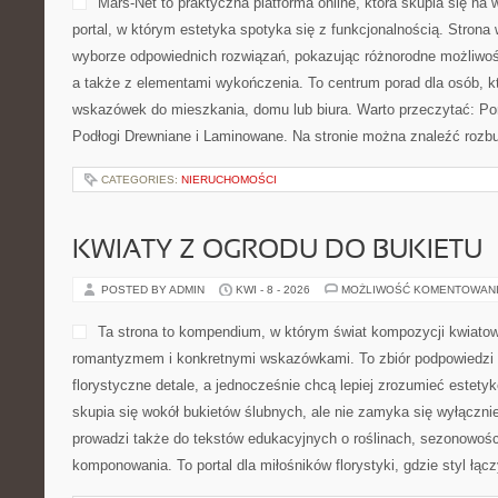
Mars-Net to praktyczna platforma online, która skupia się na
portal, w którym estetyka spotyka się z funkcjonalnością. Strona
wyborze odpowiednich rozwiązań, pokazując różnorodne możliwo
a także z elementami wykończenia. To centrum porad dla osób, 
wskazówek do mieszkania, domu lub biura. Warto przeczytać: Por
Podłogi Drewniane i Laminowane. Na stronie można znaleźć roz
CATEGORIES:
NIERUCHOMOŚCI
KWIATY Z OGRODU DO BUKIETU
POSTED BY ADMIN
KWI - 8 - 2026
MOŻLIWOŚĆ KOMENTOWAN
Ta strona to kompendium, w którym świat kompozycji kwiatow
romantyzmem i konkretnymi wskazówkami. To zbiór podpowiedzi d
florystyczne detale, a jednocześnie chcą lepiej zrozumieć estety
skupia się wokół bukietów ślubnych, ale nie zamyka się wyłącznie
prowadzi także do tekstów edukacyjnych o roślinach, sezonowości
komponowania. To portal dla miłośników florystyki, gdzie styl łącz