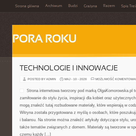
Archiwum
Budzi
Razem
Strona główna
Grażyna
Spis Treś
PORA ROKU
TECHNOLOGIE I INNOWACJE
POSTED BY ADMIN
MAJ - 10 - 2026
MOŻLIWOŚĆ KOMENTOWA
Strona internetowa tworzony pod marką OlgaKomorowska.pl to
zamiłowanie do stylu życia, inspiracji dla kobiet oraz użytecznyc
mogą znaleźć tutaj rozbudowane materiały, które wspierają w co
Witryna została przygotowana z myślą o osobach, które poszukują
i balansu. Na stronie można znaleźć artykuły dotyczące stylu, u
także tematów związanych z domem. Materiały są tworzone w spo
czemu każdy […]