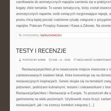
zamiłowanie do aromatycznych napojów zamienia się w praktyczne
bogaty zbiór tematów. To serwis tematyczny, który został stworzo
aromatycznych naparów, osób ceniących rozgrzewające napoje, a 
prostu chcą lepiej poznać codzienne rytuały związane z przygot
napojów. Polecam Przepisy Kawowe i Kawa a Zdrowie. Na stroni
CATEGORIES:
NIERUCHOMOŚCI
TESTY I RECENZJE
POSTED BY ADMIN
KWI - 11 - 2026
MOŻLIWOŚĆ KOMENTOWA
Restauracjaspichlerz.pl to nowoczesne miejsce stworzone z 
zainteresowanych światem lokali, które koncentruje się na różno
restauracyjnych inspiracjach. Serwis skupia się na tematach zwią
jedzeniem, podróżami kulinarnymi, testami i ciekawostkami z bra
RestauracjaSpichlerz i Restauracje w Europie. To przestrzeń dla 
gastronomię na wielu poziomach. Użytkownik może liczyć zarówno
restauracjach, jak i na szerszy kontekst związany […]