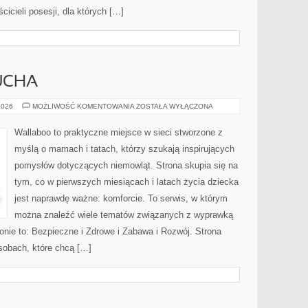
cicieli posesji, dla których […]
UCHA
MODA
2026
MOŻLIWOŚĆ KOMENTOWANIA
ZOSTAŁA WYŁĄCZONA
DLA
MALUCHA
Wallaboo to praktyczne miejsce w sieci stworzone z
myślą o mamach i tatach, którzy szukają inspirujących
pomysłów dotyczących niemowląt. Strona skupia się na
tym, co w pierwszych miesiącach i latach życia dziecka
jest naprawdę ważne: komforcie. To serwis, w którym
można znaleźć wiele tematów związanych z wyprawką
ronie to: Bezpieczne i Zdrowe i Zabawa i Rozwój. Strona
sobach, które chcą […]