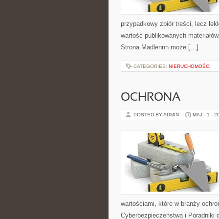
przypadkowy zbiór treści, lecz lek
wartość publikowanych materiałów.
Strona Madlennn może […]
CATEGORIES:
NIERUCHOMOŚCI
OCHRONA
POSTED BY ADMIN
MAJ - 1 - 2
wartościami, które w branży ochr
Cyberbezpieczeństwa i Poradniki 