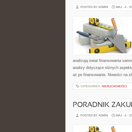
POSTED BY ADMIN
MAJ - 4 - 2
analizują świat finansowania sam
analizy dotyczące różnych aspekt
aż po finansowanie. Nowości na 
CATEGORIES:
NIERUCHOMOŚCI
PORADNIK ZAK
POSTED BY ADMIN
MAJ - 4 - 2