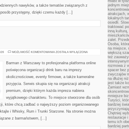
miast w tydz
jednym miej
 codziennych nawyków, a także tematów związanych z
koncentrować
sposób przystępny, dzięki czemu każdy […]
atrakcjach, 
lokalnych ta
osiedli. Slo
traktować po
inną kulturą
mieszkańców
zalet. Prze
Osoba, która
na miejsce, 
DRINKI
026
MOŻLIWOŚĆ KOMENTOWANIA
ZOSTAŁA WYŁĄCZONA
większą sza
też zauważyć
intensywnym
Barman z Warszawy to profesjonalna platforma online
rozmowa z w
poświęcona organizacji drink baru na imprezy
spacer bez 
zwyczajów m
okolicznościowe, eventy firmowe, a także kameralne
na dłużej ni
jest także k
przyjęcia. Serwis skupia się na organizacji atrakcji
Zamiast wzm
premium, dzięki którym każda impreza nabiera
skoncentrow
mniejsze biz
wyjątkowego charakteru. To miejsce stworzone dla osób
Turyści, któ
cji, które chcą zadbać o najwyższy poziom organizowanego
bardziej świ
przyczyniają
oktajle i Whisky, Rum i Trunki Starzone. Na stronie można
Chętniej wyb
restauracje 
iązane z barmaństwem, […]
temu ich obe
bardziej par