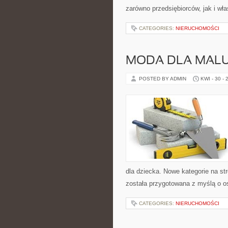
zarówno przedsiębiorców, jak i właś
CATEGORIES:
NIERUCHOMOŚCI
MODA DLA MAL
POSTED BY ADMIN
KWI - 30 - 
dla dziecka. Nowe kategorie na st
została przygotowana z myślą o o
CATEGORIES:
NIERUCHOMOŚCI