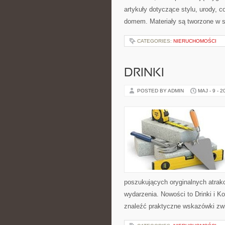
artykuły dotyczące stylu, urody,
domem. Materiały są tworzone w 
CATEGORIES:
NIERUCHOMOŚCI
DRINKI
POSTED BY ADMIN
MAJ - 9 - 2
poszukujących oryginalnych atrak
wydarzenia. Nowości to Drinki i K
znaleźć praktyczne wskazówki zw