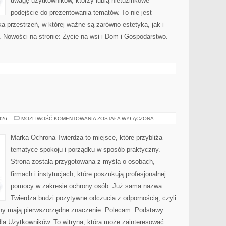
uwagę użytkowników, którzy lubią nietuzinkowe
podejście do prezentowania tematów. To nie jest
ka przestrzeń, w której ważne są zarówno estetyka, jak i
 Nowości na stronie: Życie na wsi i Dom i Gospodarstwo.
OCHRONA
026
MOŻLIWOŚĆ KOMENTOWANIA
ZOSTAŁA WYŁĄCZONA
Marka Ochrona Twierdza to miejsce, które przybliża
tematyce spokoju i porządku w sposób praktyczny.
Strona została przygotowana z myślą o osobach,
firmach i instytucjach, które poszukują profesjonalnej
pomocy w zakresie ochrony osób. Już sama nazwa
Twierdza budzi pozytywne odczucia z odpornością, czyli
ony mają pierwszorzędne znaczenie. Polecam: Podstawy
dla Użytkowników. To witryna, która może zainteresować