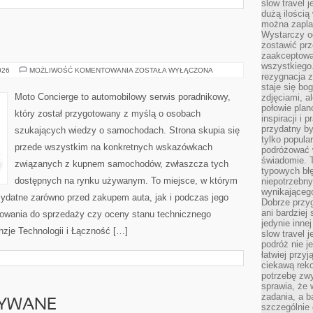
slow travel 
dużą ilością
można zapla
Wystarczy og
zostawić prz
zaakceptowa
wszystkiego.
MOTORYZACJA
026
MOŻLIWOŚĆ KOMENTOWANIA
ZOSTAŁA WYŁĄCZONA
rezygnacja z
staje się bo
Moto Concierge to automobilowy serwis poradnikowy,
zdjęciami, 
połowie plan
który został przygotowany z myślą o osobach
inspiracji i
przydatny 
szukających wiedzy o samochodach. Strona skupia się
tylko popular
przede wszystkim na konkretnych wskazówkach
podróżować w
świadomie. 
związanych z kupnem samochodów, zwłaszcza tych
typowych bł
dostępnych na rynku używanym. To miejsce, w którym
niepotrzebn
wynikającego
zydatne zarówno przed zakupem auta, jak i podczas jego
Dobrze przy
ani bardzie
towania do sprzedaży czy oceny stanu technicznego
jedynie inne
nzje Technologii i Łączność […]
slow travel 
podróż nie j
łatwiej przy
ciekawą rek
potrzebę zw
sprawia, że
zadania, a b
YWANE
szczególnie 