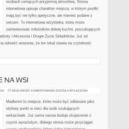
osobach ceniących przyjemną atmosferę. Strona
internetowa opisuje charakter miejsca, w którym posiłki
mają być nie tylko apetyczne, ale również podane z
sercem. To internetowa wizytówka, która może
zainteresować miłośników dobrej kuchni, poszukujących
żety i Akcesoria i Drugie Życie Składników. Już od
a odnieść wrażenie, że ten lokal stawia na czytelność
E NA WSI
ŻYCIE
026
MOŻLIWOŚĆ KOMENTOWANIA
ZOSTAŁA WYŁĄCZONA
CODZIENNE
NA
WSI
Madlennn to miejsce, które może być odbierane jako
stylowy punkt w sieci dla osób szukających
wskazówek. Już sama nazwa buduje skojarzenie z
czymś wyrazistym, dlatego strona może przyciągać