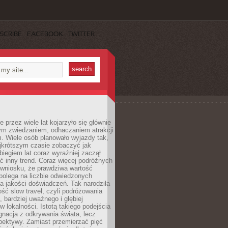
SCRIBE
FACEBOOK
TWITTER
 przez wiele lat kojarzyło się głównie
ym zwiedzaniem, odhaczaniem atrakcji
. Wiele osób planowało wyjazdy tak,
ajkrótszym czasie zobaczyć jak
 biegiem lat coraz wyraźniej zaczął
ć inny trend. Coraz więcej podróżnych
 wniosku, że prawdziwa wartość
polega na liczbie odwiedzonych
na jakości doświadczeń. Tak narodziła
ość slow travel, czyli podróżowania
, bardziej uważnego i głębiej
 lokalności. Istotą takiego podejścia
ygnacja z odkrywania świata, lecz
pektywy. Zamiast przemierzać pięć