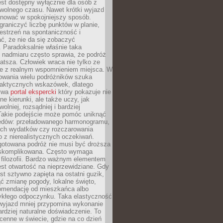
jest dostępny wyłącznie dla osób z
 wolnego czasu. Nawet krótki wyjazd
nować w spokojniejszy sposób.
raniczyć liczbę punktów w planie,
estrzeń na spontaniczność i
ć, że nie da się zobaczyć
 Paradoksalnie właśnie taka
 nadmiaru często sprawia, że podróż
gatsza. Człowiek wraca nie tylko ze
ale z realnym wspomnieniem miejsca. W
owania wielu podróżników szuka
 praktycznych wskazówek, dlatego
bywa
portal ekspercki
który pokazuje nie
ne kierunki, ale także uczy, jak
olniej, rozsądniej i bardziej
Takie podejście może pomóc uniknąć
ędów: przeładowanego harmonogramu,
ych wydatków czy rozczarowania
 z nierealistycznych oczekiwań.
gotowana podróż nie musi być droższa
j skomplikowana. Często wymaga
j filozofii. Bardzo ważnym elementem
jest otwartość na nieprzewidziane. Gdy
est sztywno zapięta na ostatni guzik,
jąć zmianę pogody, lokalne święto,
omendację od mieszkańca albo
ykłego odpoczynku. Taka elastyczność
 wyjazd mniej przypomina wykonanie
ardziej naturalne doświadczenie. To
cenne w świecie, gdzie na co dzień