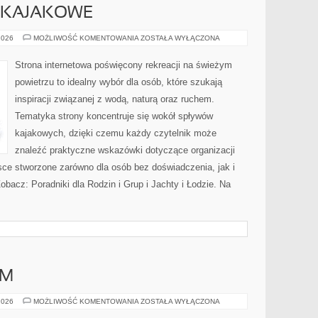
Y KAJAKOWE
KAJAKI
2026
MOŻLIWOŚĆ KOMENTOWANIA
ZOSTAŁA WYŁĄCZONA
I
SPŁYWY
KAJAKOWE
Strona internetowa poświęcony rekreacji na świeżym
powietrzu to idealny wybór dla osób, które szukają
inspiracji związanej z wodą, naturą oraz ruchem.
Tematyka strony koncentruje się wokół spływów
kajakowych, dzięki czemu każdy czytelnik może
znaleźć praktyczne wskazówki dotyczące organizacji
sce stworzone zarówno dla osób bez doświadczenia, jak i
bacz: Poradniki dla Rodzin i Grup i Jachty i Łodzie. Na
AM
DIY
2026
MOŻLIWOŚĆ KOMENTOWANIA
ZOSTAŁA WYŁĄCZONA
–
ZRÓB