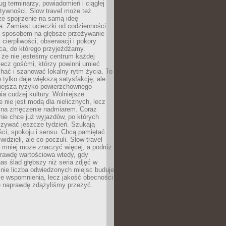
g terminarzy, powiadomień i ciągłej
ktywności. Slow travel może też
ze spojrzenie na samą ideę
a. Zamiast ucieczki od codzienności
no sposobem na głębsze przeżywanie
 cierpliwości, obserwacji i pokory
ca, do którego przyjeżdżamy.
 że nie jesteśmy centrum każdej
 lecz gośćmi, którzy powinni umieć
chać i szanować lokalny rytm życia. To
e tylko daje większą satysfakcję, ale
iejsza ryzyko powierzchownego
a cudzej kultury. Wolniejsze
 nie jest modą dla nielicznych, lecz
 na zmęczenie nadmiarem. Coraz
nie chce już wyjazdów, po których
czywać jeszcze tydzień. Szukają
ci, spokoju i sensu. Chcą pamiętać
 widzieli, ale co poczuli. Slow travel
 mniej może znaczyć więcej, a podróż
prawdę wartościowa wtedy, gdy
as ślad głębszy niż seria zdjęć w
o nie liczba odwiedzonych miejsc buduje
ze wspomnienia, lecz jakość obecności
e naprawdę zdążyliśmy przeżyć.