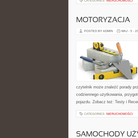
CATEGORIES:
NIERUCHOMOŚCI
MOTORYZACJA
POSTED BY ADMIN
MAJ - 5 - 2
czytelnik może znaleźć porady pr
codziennego użytkowania, przygo
pojazdu. Zobacz też: Testy i Rece
CATEGORIES:
NIERUCHOMOŚCI
SAMOCHODY UŻ