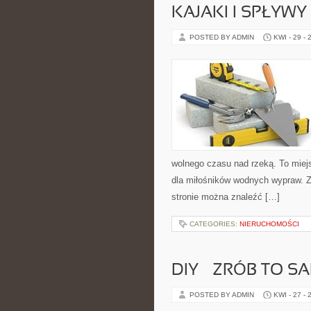
KAJAKI I SPŁYW
POSTED BY ADMIN
KWI - 29 - 
wolnego czasu nad rzeką. To miej
dla miłośników wodnych wypraw. Zo
stronie można znaleźć […]
CATEGORIES:
NIERUCHOMOŚCI
DIY – ZRÓB TO S
POSTED BY ADMIN
KWI - 27 - 