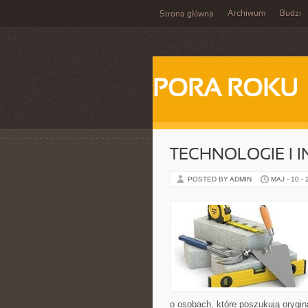
Archiwum
Budzi
Strona główna
PORA ROKU
TECHNOLOGIE I 
POSTED BY ADMIN
MAJ - 10 -
o osobach, które poszukują orygin