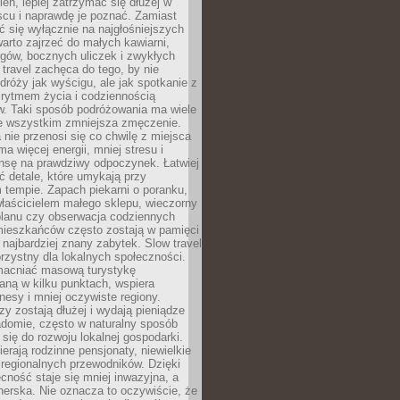
ień, lepiej zatrzymać się dłużej w
scu i naprawdę je poznać. Zamiast
 się wyłącznie na najgłośniejszych
warto zajrzeć do małych kawiarni,
rgów, bocznych uliczek i zwykłych
w travel zachęca do tego, by nie
dróży jak wyścigu, ale jak spotkanie z
, rytmem życia i codziennością
. Taki sposób podróżowania ma wiele
de wszystkim zmniejsza zmęczenie.
 nie przenosi się co chwilę z miejsca
ma więcej energii, mniej stresu i
nsę na prawdziwy odpoczynek. Łatwiej
 detale, które umykają przy
 tempie. Zapach piekarni o poranku,
łaścicielem małego sklepu, wieczorny
planu czy obserwacja codziennych
ieszkańców często zostają w pamięci
ż najbardziej znany zabytek. Slow travel
orzystny dla lokalnych społeczności.
acniać masową turystykę
aną w kilku punktach, wspiera
nesy i mniej oczywiste regiony.
rzy zostają dłużej i wydają pieniądze
adomie, często w naturalny sposób
 się do rozwoju lokalnej gospodarki.
ierają rodzinne pensjonaty, niewielkie
i regionalnych przewodników. Dzięki
cność staje się mniej inwazyjna, a
tnerska. Nie oznacza to oczywiście, że