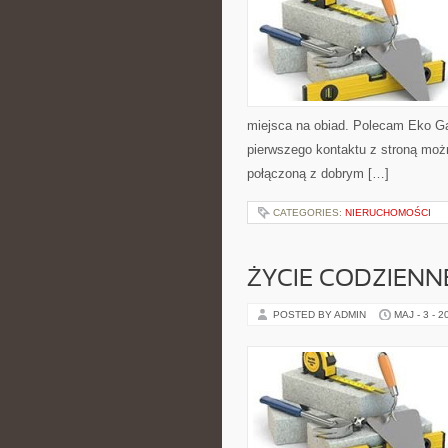
miejsca na obiad. Polecam Eko Gad
pierwszego kontaktu z stroną możn
połączoną z dobrym […]
CATEGORIES:
NIERUCHOMOŚCI
ŻYCIE CODZIENN
POSTED BY ADMIN
MAJ - 3 - 2