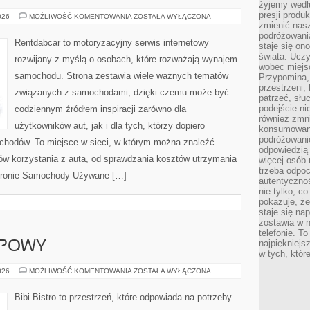
żyjemy wedłu
presji produ
SAMOCHODY
026
MOŻLIWOŚĆ KOMENTOWANIA
ZOSTAŁA WYŁĄCZONA
UŻYWANE
zmienić nas
podróżowani
Rentdabcar to motoryzacyjny serwis internetowy
staje się o
świata. Uczy
rozwijany z myślą o osobach, które rozważają wynajem
wobec miejs
samochodu. Strona zestawia wiele ważnych tematów
Przypomina,
przestrzeni,
związanych z samochodami, dzięki czemu może być
patrzeć, słu
podejście ni
codziennym źródłem inspiracji zarówno dla
również zmn
użytkowników aut, jak i dla tych, którzy dopiero
konsumowani
podróżowanie
ochodów. To miejsce w sieci, w którym można znaleźć
odpowiedzią
ów korzystania z auta, od sprawdzania kosztów utrzymania
więcej osób 
trzeba odpo
stronie Samochody Używane […]
autentycznoś
nie tylko, co
pokazuje, że
staje się na
zostawia w n
telefonie. T
najpiękniejs
UPOWY
w tych, któr
PORADNIK
026
MOŻLIWOŚĆ KOMENTOWANIA
ZOSTAŁA WYŁĄCZONA
ZAKUPOWY
Bibi Bistro to przestrzeń, które odpowiada na potrzeby