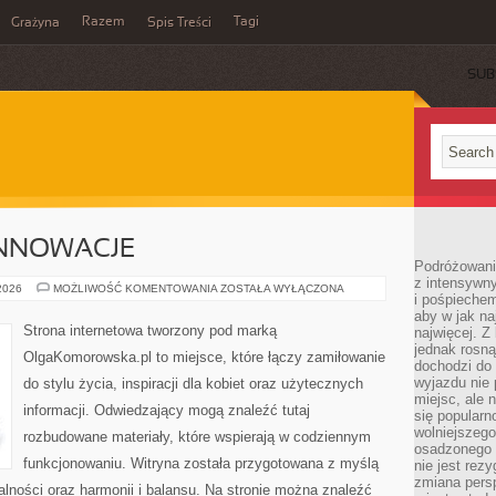
Razem
Tagi
Grażyna
Spis Treści
SUB
INNOWACJE
Podróżowanie
z intensywn
TECHNOLOGIE
 2026
MOŻLIWOŚĆ KOMENTOWANIA
ZOSTAŁA WYŁĄCZONA
i pośpiechem
I
INNOWACJE
aby w jak n
Strona internetowa tworzony pod marką
najwięcej. Z
jednak rosną
OlgaKomorowska.pl to miejsce, które łączy zamiłowanie
dochodzi do
wyjazdu nie 
do stylu życia, inspiracji dla kobiet oraz użytecznych
miejsc, ale 
informacji. Odwiedzający mogą znaleźć tutaj
się popularn
wolniejszego
rozbudowane materiały, które wspierają w codziennym
osadzonego w
funkcjonowaniu. Witryna została przygotowana z myślą
nie jest rez
zmiana pers
alności oraz harmonii i balansu. Na stronie można znaleźć