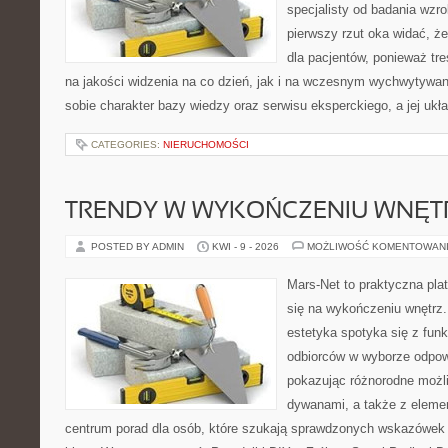
specjalisty od badania wzr
pierwszy rzut oka widać, że
dla pacjentów, ponieważ tre
na jakości widzenia na co dzień, jak i na wczesnym wychwytywan
sobie charakter bazy wiedzy oraz serwisu eksperckiego, a jej ukła
CATEGORIES:
NIERUCHOMOŚCI
TRENDY W WYKOŃCZENIU WNĘT
POSTED BY ADMIN
KWI - 9 - 2026
MOŻLIWOŚĆ KOMENTOWAN
Mars-Net to praktyczna plat
się na wykończeniu wnętrz.
estetyka spotyka się z funk
odbiorców w wyborze odpow
pokazując różnorodne możl
dywanami, a także z eleme
centrum porad dla osób, które szukają sprawdzonych wskazówek