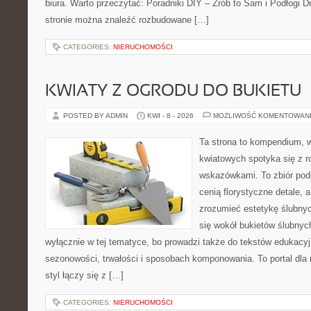
biura. Warto przeczytać: Poradniki DIY – Zrób to Sam i Podłogi 
stronie można znaleźć rozbudowane […]
CATEGORIES:
NIERUCHOMOŚCI
KWIATY Z OGRODU DO BUKIETU
POSTED BY ADMIN
KWI - 8 - 2026
MOŻLIWOŚĆ KOMENTOWAN
Ta strona to kompendium, 
kwiatowych spotyka się z 
wskazówkami. To zbiór podp
cenią florystyczne detale, 
zrozumieć estetykę ślubnyc
się wokół bukietów ślubnyc
wyłącznie w tej tematyce, bo prowadzi także do tekstów edukacyj
sezonowości, trwałości i sposobach komponowania. To portal dla m
styl łączy się z […]
CATEGORIES:
NIERUCHOMOŚCI