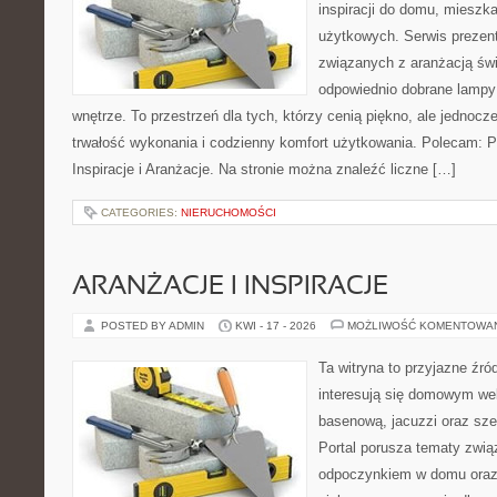
inspiracji do domu, mieszka
użytkowych. Serwis prezent
związanych z aranżacją świ
odpowiednio dobrane lampy 
wnętrze. To przestrzeń dla tych, którzy cenią piękno, ale jednoc
trwałość wykonania i codzienny komfort użytkowania. Polecam: Po
Inspiracje i Aranżacje. Na stronie można znaleźć liczne […]
CATEGORIES:
NIERUCHOMOŚCI
ARANŻACJE I INSPIRACJE
POSTED BY ADMIN
KWI - 17 - 2026
MOŻLIWOŚĆ KOMENTOWA
Ta witryna to przyjazne źród
interesują się domowym wel
basenową, jacuzzi oraz sz
Portal porusza tematy zwią
odpoczynkiem w domu oraz 