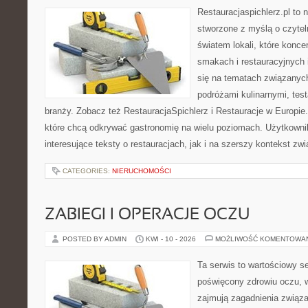
Restauracjaspichlerz.pl to
stworzone z myślą o czyte
światem lokali, które konce
smakach i restauracyjnych 
się na tematach związanych
podróżami kulinarnymi, tes
branży. Zobacz też RestauracjaSpichlerz i Restauracje w Europie.
które chcą odkrywać gastronomię na wielu poziomach. Użytkowni
interesujące teksty o restauracjach, jak i na szerszy kontekst zw
CATEGORIES:
NIERUCHOMOŚCI
ZABIEGI I OPERACJE OCZU
POSTED BY ADMIN
KWI - 10 - 2026
MOŻLIWOŚĆ KOMENTOWA
Ta serwis to wartościowy s
poświęcony zdrowiu oczu, w
zajmują zagadnienia związa