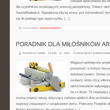
ciekawe opracowania dla am
dla czytelników oczekujących szerszej perspektywy. Zobacz takż
SaunaWadowice. Największą siłą tej strony jest różnorodność tem
się do jednego typu wypoczynku, […]
CATEGORIES:
NIERUCHOMOŚCI
PORADNIK DLA MIŁOŚNIKÓW AR
POSTED BY ADMIN
KWI - 16 - 2026
MOŻLIWOŚĆ KOMENTOWA
Magazyn poświęcony projekt
przestrzeń, w którym fascy
doświadczeniem. Strona zo
osobach, które chcą odkryw
także kierunków wpływający
na co dzień. To inspirujący
można znaleźć teksty dotyczące zarówno wielkich ikon architektu
inspiracji związanych z urządzaniem domu. Polecamy Poradnik dla
Polska Architektura. Na stronie czytelnik […]