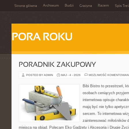
Archiwum
Budzi
Razem
Strona główna
Grażyna
Spis Treś
PORA ROKU
PORADNIK ZAKUPOWY
POSTED BY ADMIN
MAJ - 4 - 2026
MOŻLIWOŚĆ KOMENTOWAN
Bibi Bistro to przestrzeń, 
osobach ceniących przyjem
internetowa opisuje charakt
mają być nie tylko apetycz
sercem. To internetowa wiz
zainteresować miłośników d
miejsca na obiad. Polecam Eko Gadżety i Akcesoria i Drugie Życ