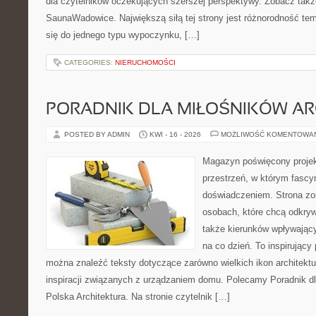
dla czytelników oczekujących szerszej perspektywy. Zobacz takż
SaunaWadowice. Największą siłą tej strony jest różnorodność tem
się do jednego typu wypoczynku, […]
CATEGORIES:
NIERUCHOMOŚCI
PORADNIK DLA MIŁOŚNIKÓW AR
POSTED BY ADMIN
KWI - 16 - 2026
MOŻLIWOŚĆ KOMENTOWA
Magazyn poświęcony projekt
przestrzeń, w którym fascy
doświadczeniem. Strona zo
osobach, które chcą odkryw
także kierunków wpływający
na co dzień. To inspirujący
można znaleźć teksty dotyczące zarówno wielkich ikon architektu
inspiracji związanych z urządzaniem domu. Polecamy Poradnik dla
Polska Architektura. Na stronie czytelnik […]