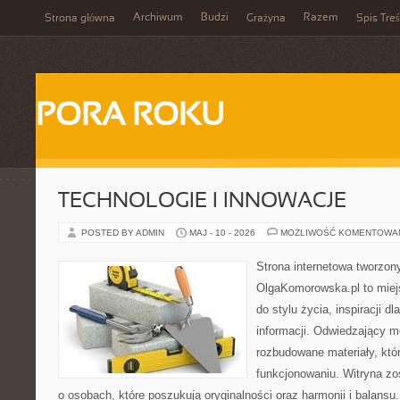
Archiwum
Budzi
Razem
Strona główna
Grażyna
Spis Treś
PORA ROKU
TECHNOLOGIE I INNOWACJE
POSTED BY ADMIN
MAJ - 10 - 2026
MOŻLIWOŚĆ KOMENTOWA
Strona internetowa tworzon
OlgaKomorowska.pl to miejs
do stylu życia, inspiracji d
informacji. Odwiedzający m
rozbudowane materiały, któ
funkcjonowaniu. Witryna zo
o osobach, które poszukują oryginalności oraz harmonii i balansu