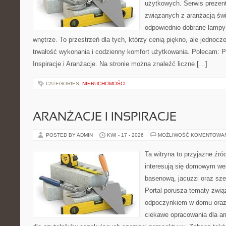
użytkowych. Serwis prezent
związanych z aranżacją świ
odpowiednio dobrane lampy 
wnętrze. To przestrzeń dla tych, którzy cenią piękno, ale jednoc
trwałość wykonania i codzienny komfort użytkowania. Polecam: Po
Inspiracje i Aranżacje. Na stronie można znaleźć liczne […]
CATEGORIES:
NIERUCHOMOŚCI
ARANŻACJE I INSPIRACJE
POSTED BY ADMIN
KWI - 17 - 2026
MOŻLIWOŚĆ KOMENTOWA
Ta witryna to przyjazne źród
interesują się domowym wel
basenową, jacuzzi oraz sz
Portal porusza tematy zwią
odpoczynkiem w domu oraz 
ciekawe opracowania dla am