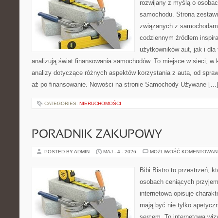
rozwijany z myślą o osobac
samochodu. Strona zestawi
związanych z samochodami
codziennym źródłem inspira
użytkowników aut, jak i dla 
analizują świat finansowania samochodów. To miejsce w sieci, w
analizy dotyczące różnych aspektów korzystania z auta, od spra
aż po finansowanie. Nowości na stronie Samochody Używane […
CATEGORIES:
NIERUCHOMOŚCI
PORADNIK ZAKUPOWY
POSTED BY ADMIN
MAJ - 4 - 2026
MOŻLIWOŚĆ KOMENTOWAN
Bibi Bistro to przestrzeń, 
osobach ceniących przyjem
internetowa opisuje charakt
mają być nie tylko apetycz
sercem. To internetowa wiz