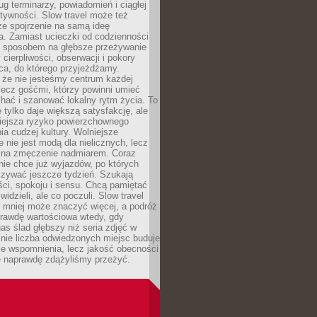
g terminarzy, powiadomień i ciągłej
ktywności. Slow travel może też
ze spojrzenie na samą ideę
a. Zamiast ucieczki od codzienności
no sposobem na głębsze przeżywanie
 cierpliwości, obserwacji i pokory
ca, do którego przyjeżdżamy.
 że nie jesteśmy centrum każdej
 lecz gośćmi, którzy powinni umieć
chać i szanować lokalny rytm życia. To
e tylko daje większą satysfakcję, ale
iejsza ryzyko powierzchownego
a cudzej kultury. Wolniejsze
 nie jest modą dla nielicznych, lecz
 na zmęczenie nadmiarem. Coraz
nie chce już wyjazdów, po których
czywać jeszcze tydzień. Szukają
ci, spokoju i sensu. Chcą pamiętać
 widzieli, ale co poczuli. Slow travel
 mniej może znaczyć więcej, a podróż
prawdę wartościowa wtedy, gdy
as ślad głębszy niż seria zdjęć w
o nie liczba odwiedzonych miejsc buduje
ze wspomnienia, lecz jakość obecności
e naprawdę zdążyliśmy przeżyć.