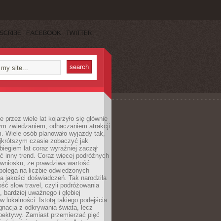
SCRIBE
FACEBOOK
TWITTER
 przez wiele lat kojarzyło się głównie
ym zwiedzaniem, odhaczaniem atrakcji
. Wiele osób planowało wyjazdy tak,
ajkrótszym czasie zobaczyć jak
 biegiem lat coraz wyraźniej zaczął
ć inny trend. Coraz więcej podróżnych
 wniosku, że prawdziwa wartość
polega na liczbie odwiedzonych
na jakości doświadczeń. Tak narodziła
ość slow travel, czyli podróżowania
, bardziej uważnego i głębiej
 lokalności. Istotą takiego podejścia
ygnacja z odkrywania świata, lecz
pektywy. Zamiast przemierzać pięć