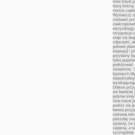
slow travel 
dużą ilością
można zapla
Wystarczy og
zostawić prz
zaakceptowa
wszystkiego.
rezygnacja z
staje się bo
zdjęciami, 
połowie plan
inspiracji i
przydatny 
tylko popular
podróżować w
świadomie. 
typowych bł
niepotrzebn
wynikającego
Dobrze przy
ani bardzie
jedynie inne
slow travel 
podróż nie j
łatwiej przy
ciekawą rek
potrzebę zw
sprawia, że
zadania, a b
szczególnie 