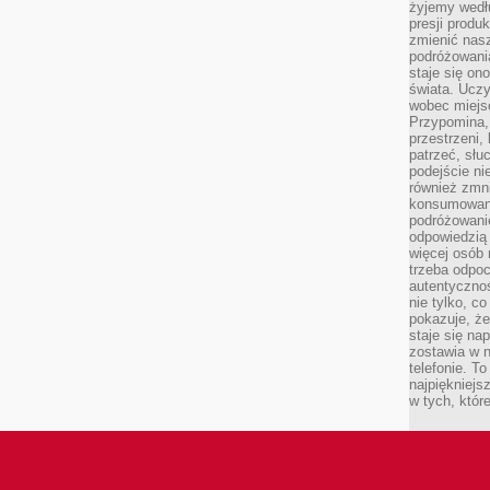
żyjemy wedłu
presji produ
zmienić nas
podróżowani
staje się o
świata. Uczy
wobec miejs
Przypomina,
przestrzeni,
patrzeć, słu
podejście ni
również zmn
konsumowani
podróżowanie
odpowiedzią
więcej osób 
trzeba odpo
autentycznoś
nie tylko, co
pokazuje, że
staje się na
zostawia w n
telefonie. T
najpiękniejs
w tych, któr