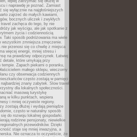
ień, lepiej zatrzymać się dłużej w
scu i naprawdę je poznać. Zamiast
 się wyłącznie na najgłośniejszych
warto zajrzeć do małych kawiarni,
rgów, bocznych uliczek i zwykłych
w travel zachęca do tego, by nie
dróży jak wyścigu, ale jak spotkanie z
, rytmem życia i codziennością
. Taki sposób podróżowania ma wiele
de wszystkim zmniejsza zmęczenie.
 nie przenosi się co chwilę z miejsca
ma więcej energii, mniej stresu i
nsę na prawdziwy odpoczynek. Łatwiej
 detale, które umykają przy
 tempie. Zapach piekarni o poranku,
łaścicielem małego sklepu, wieczorny
planu czy obserwacja codziennych
ieszkańców często zostają w pamięci
ż najbardziej znany zabytek. Slow travel
orzystny dla lokalnych społeczności.
acniać masową turystykę
aną w kilku punktach, wspiera
nesy i mniej oczywiste regiony.
rzy zostają dłużej i wydają pieniądze
adomie, często w naturalny sposób
 się do rozwoju lokalnej gospodarki.
ierają rodzinne pensjonaty, niewielkie
i regionalnych przewodników. Dzięki
cność staje się mniej inwazyjna, a
tnerska. Nie oznacza to oczywiście, że