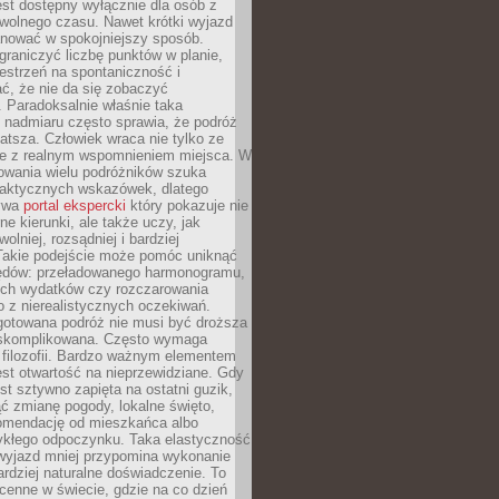
jest dostępny wyłącznie dla osób z
 wolnego czasu. Nawet krótki wyjazd
nować w spokojniejszy sposób.
raniczyć liczbę punktów w planie,
estrzeń na spontaniczność i
ć, że nie da się zobaczyć
 Paradoksalnie właśnie taka
 nadmiaru często sprawia, że podróż
gatsza. Człowiek wraca nie tylko ze
ale z realnym wspomnieniem miejsca. W
owania wielu podróżników szuka
 praktycznych wskazówek, dlatego
bywa
portal ekspercki
który pokazuje nie
ne kierunki, ale także uczy, jak
olniej, rozsądniej i bardziej
Takie podejście może pomóc uniknąć
ędów: przeładowanego harmonogramu,
ych wydatków czy rozczarowania
 z nierealistycznych oczekiwań.
gotowana podróż nie musi być droższa
j skomplikowana. Często wymaga
j filozofii. Bardzo ważnym elementem
jest otwartość na nieprzewidziane. Gdy
est sztywno zapięta na ostatni guzik,
jąć zmianę pogody, lokalne święto,
omendację od mieszkańca albo
ykłego odpoczynku. Taka elastyczność
 wyjazd mniej przypomina wykonanie
ardziej naturalne doświadczenie. To
cenne w świecie, gdzie na co dzień