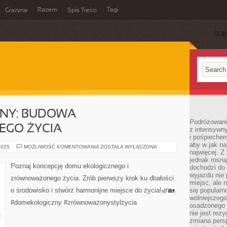
Razem
Tagi
Grażyna
Spis Treści
SUB
NY: BUDOWA
Podróżowanie
GO ŻYCIA
z intensywn
i pośpiechem
aby w jak n
DOM
2025
MOŻLIWOŚĆ KOMENTOWANIA
ZOSTAŁA WYŁĄCZONA
najwięcej. Z
EKOLOGICZNY:
BUDOWA
jednak rosną
ZRÓWNOWAŻONEGO
Poznaj koncepcję domu ekologicznego i
dochodzi do
ŻYCIA
wyjazdu nie 
zrównoważonego życia. Zrób pierwszy krok ku dbałości
miejsc, ale 
o środowisko i stwórz harmonijne miejsce do życia!🌿🏡
się popularn
wolniejszego
#domekologiczny #zrównoważonystylżycia
osadzonego w
nie jest rez
zmiana pers