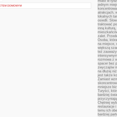
miast w tydz
jednym miej
ŻETEM DOMOWYM
koncentrować
atrakcjach, 
lokalnych ta
osiedli. Slo
traktować po
inną kulturą
mieszkańców
zalet. Prze
Osoba, która
na miejsce, 
większą sza
też zauważyć
intensywnym
rozmowa z w
spacer bez 
zwyczajów m
na dłużej ni
jest także k
Zamiast wzm
skoncentrow
mniejsze biz
Turyści, któ
bardziej świ
przyczyniają
Chętniej wyb
restauracje 
temu ich obe
bardziej par