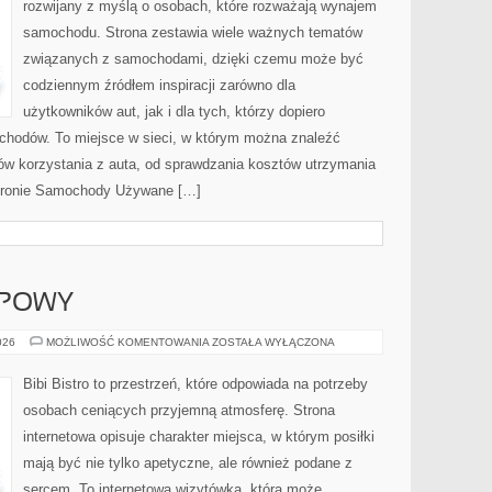
rozwijany z myślą o osobach, które rozważają wynajem
samochodu. Strona zestawia wiele ważnych tematów
związanych z samochodami, dzięki czemu może być
codziennym źródłem inspiracji zarówno dla
użytkowników aut, jak i dla tych, którzy dopiero
ochodów. To miejsce w sieci, w którym można znaleźć
ów korzystania z auta, od sprawdzania kosztów utrzymania
stronie Samochody Używane […]
UPOWY
PORADNIK
026
MOŻLIWOŚĆ KOMENTOWANIA
ZOSTAŁA WYŁĄCZONA
ZAKUPOWY
Bibi Bistro to przestrzeń, które odpowiada na potrzeby
osobach ceniących przyjemną atmosferę. Strona
internetowa opisuje charakter miejsca, w którym posiłki
mają być nie tylko apetyczne, ale również podane z
sercem. To internetowa wizytówka, która może