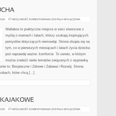
UCHA
MODA
2026
MOŻLIWOŚĆ KOMENTOWANIA
ZOSTAŁA WYŁĄCZONA
DLA
MALUCHA
Wallaboo to praktyczne miejsce w sieci stworzone z
myślą o mamach i tatach, którzy szukają inspirujących
pomysłów dotyczących niemowląt. Strona skupia się na
tym, co w pierwszych miesiącach i latach życia dziecka
jest naprawdę ważne: komforcie. To serwis, w którym
można znaleźć wiele tematów związanych z wyprawką
ronie to: Bezpieczne i Zdrowe i Zabawa i Rozwój. Strona
sobach, które chcą […]
Y KAJAKOWE
KAJAKI
2026
MOŻLIWOŚĆ KOMENTOWANIA
ZOSTAŁA WYŁĄCZONA
I
SPŁYWY