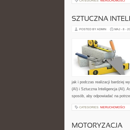
CATEGORIES:
NIERUCHOMOŚCI
SZTUCZNA INTELI
POSTED BY ADMIN
MAJ - 8 - 2
jak i podczas realizacji bardziej 
(AI) i Sztuczna Inteligencja (AI).
sposób, aby odpowiadać na potrz
CATEGORIES:
NIERUCHOMOŚCI
MOTORYZACJA