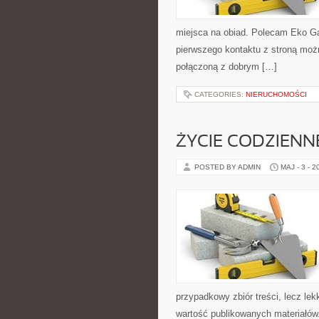
miejsca na obiad. Polecam Eko Gad
pierwszego kontaktu z stroną możn
połączoną z dobrym […]
CATEGORIES:
NIERUCHOMOŚCI
ŻYCIE CODZIENN
POSTED BY ADMIN
MAJ - 3 - 2
przypadkowy zbiór treści, lecz lek
wartość publikowanych materiałów.