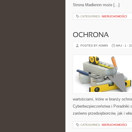
Strona Madlennn może […]
CATEGORIES:
NIERUCHOMOŚCI
OCHRONA
POSTED BY ADMIN
MAJ - 1 - 2
wartościami, które w branży ochr
Cyberbezpieczeństwa i Poradniki 
zarówno przedsiębiorców, jak i właś
CATEGORIES:
NIERUCHOMOŚCI