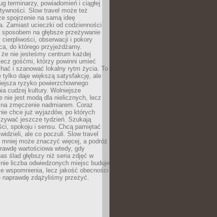
g terminarzy, powiadomień i ciągłej
ktywności. Slow travel może też
ze spojrzenie na samą ideę
a. Zamiast ucieczki od codzienności
no sposobem na głębsze przeżywanie
 cierpliwości, obserwacji i pokory
ca, do którego przyjeżdżamy.
 że nie jesteśmy centrum każdej
 lecz gośćmi, którzy powinni umieć
chać i szanować lokalny rytm życia. To
e tylko daje większą satysfakcję, ale
iejsza ryzyko powierzchownego
a cudzej kultury. Wolniejsze
 nie jest modą dla nielicznych, lecz
 na zmęczenie nadmiarem. Coraz
nie chce już wyjazdów, po których
czywać jeszcze tydzień. Szukają
ci, spokoju i sensu. Chcą pamiętać
 widzieli, ale co poczuli. Slow travel
 mniej może znaczyć więcej, a podróż
prawdę wartościowa wtedy, gdy
as ślad głębszy niż seria zdjęć w
o nie liczba odwiedzonych miejsc buduje
ze wspomnienia, lecz jakość obecności
e naprawdę zdążyliśmy przeżyć.