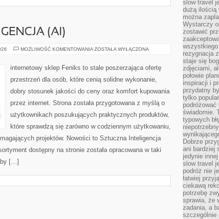
slow travel 
dużą ilością
można zapla
Wystarczy og
GENCJA (AI)
zostawić prz
zaakceptowa
wszystkiego.
SZTUCZNA
026
MOŻLIWOŚĆ KOMENTOWANIA
ZOSTAŁA WYŁĄCZONA
rezygnacja z
INTELIGENCJA
(AI)
staje się bo
internetowy sklep Feniks to stale poszerzająca ofertę
zdjęciami, 
połowie plan
przestrzeń dla osób, które cenią solidne wykonanie,
inspiracji i
przydatny 
dobry stosunek jakości do ceny oraz komfort kupowania
tylko popular
przez internet. Strona została przygotowana z myślą o
podróżować w
świadomie. 
użytkownikach poszukujących praktycznych produktów,
typowych bł
które sprawdzą się zarówno w codziennym użytkowaniu,
niepotrzebn
wynikającego
wymagających projektów. Nowości to Sztuczna Inteligencja
Dobrze przy
ani bardzie
 Asortyment dostępny na stronie została opracowana w taki
jedynie inne
eby […]
slow travel 
podróż nie j
łatwiej przy
ciekawą rek
potrzebę zw
sprawia, że
zadania, a b
szczególnie 