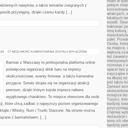
miast w tydz
jednym miej
 codziennych nawyków, a także tematów związanych z
koncentrować
sposób przystępny, dzięki czemu każdy […]
atrakcjach, 
lokalnych ta
osiedli. Slo
traktować po
inną kulturą
mieszkańców
zalet. Prze
Osoba, która
na miejsce, 
DRINKI
026
MOŻLIWOŚĆ KOMENTOWANIA
ZOSTAŁA WYŁĄCZONA
większą sza
też zauważyć
intensywnym
Barman z Warszawy to profesjonalna platforma online
rozmowa z w
poświęcona organizacji drink baru na imprezy
spacer bez 
zwyczajów m
okolicznościowe, eventy firmowe, a także kameralne
na dłużej ni
jest także k
przyjęcia. Serwis skupia się na organizacji atrakcji
Zamiast wzm
premium, dzięki którym każda impreza nabiera
skoncentrow
mniejsze biz
wyjątkowego charakteru. To miejsce stworzone dla osób
Turyści, któ
cji, które chcą zadbać o najwyższy poziom organizowanego
bardziej świ
przyczyniają
oktajle i Whisky, Rum i Trunki Starzone. Na stronie można
Chętniej wyb
restauracje 
iązane z barmaństwem, […]
temu ich obe
bardziej par