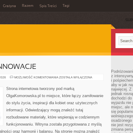
Razem
Tagi
Grażyna
Spis Treści
SUB
INNOWACJE
Podróżowanie
z intensywn
TECHNOLOGIE
 2026
MOŻLIWOŚĆ KOMENTOWANIA
ZOSTAŁA WYŁĄCZONA
i pośpiechem
I
INNOWACJE
aby w jak n
Strona internetowa tworzony pod marką
najwięcej. Z
jednak rosną
OlgaKomorowska.pl to miejsce, które łączy zamiłowanie
dochodzi do
wyjazdu nie 
do stylu życia, inspiracji dla kobiet oraz użytecznych
miejsc, ale 
informacji. Odwiedzający mogą znaleźć tutaj
się popularn
wolniejszego
rozbudowane materiały, które wspierają w codziennym
osadzonego w
funkcjonowaniu. Witryna została przygotowana z myślą
nie jest rez
zmiana pers
alności oraz harmonii i balansu. Na stronie można znaleźć