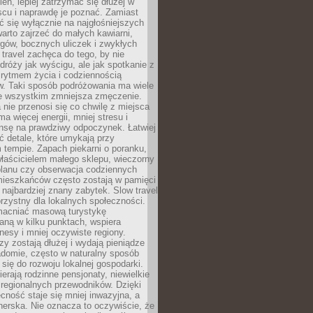
ień, lepiej zatrzymać się dłużej w
scu i naprawdę je poznać. Zamiast
 się wyłącznie na najgłośniejszych
warto zajrzeć do małych kawiarni,
rgów, bocznych uliczek i zwykłych
w travel zachęca do tego, by nie
dróży jak wyścigu, ale jak spotkanie z
, rytmem życia i codziennością
. Taki sposób podróżowania ma wiele
de wszystkim zmniejsza zmęczenie.
 nie przenosi się co chwilę z miejsca
ma więcej energii, mniej stresu i
nsę na prawdziwy odpoczynek. Łatwiej
 detale, które umykają przy
 tempie. Zapach piekarni o poranku,
łaścicielem małego sklepu, wieczorny
planu czy obserwacja codziennych
ieszkańców często zostają w pamięci
ż najbardziej znany zabytek. Slow travel
orzystny dla lokalnych społeczności.
acniać masową turystykę
aną w kilku punktach, wspiera
nesy i mniej oczywiste regiony.
rzy zostają dłużej i wydają pieniądze
adomie, często w naturalny sposób
 się do rozwoju lokalnej gospodarki.
ierają rodzinne pensjonaty, niewielkie
i regionalnych przewodników. Dzięki
cność staje się mniej inwazyjna, a
tnerska. Nie oznacza to oczywiście, że