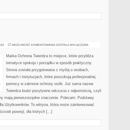
OCHRONA
026
MOŻLIWOŚĆ KOMENTOWANIA
ZOSTAŁA WYŁĄCZONA
Marka Ochrona Twierdza to miejsce, które przybliża
tematyce spokoju i porządku w sposób praktyczny.
Strona została przygotowana z myślą o osobach,
firmach i instytucjach, które poszukują profesjonalnej
pomocy w zakresie ochrony osób. Już sama nazwa
Twierdza budzi pozytywne odczucia z odpornością, czyli
ony mają pierwszorzędne znaczenie. Polecam: Podstawy
dla Użytkowników. To witryna, która może zainteresować
cicieli posesji, dla których […]