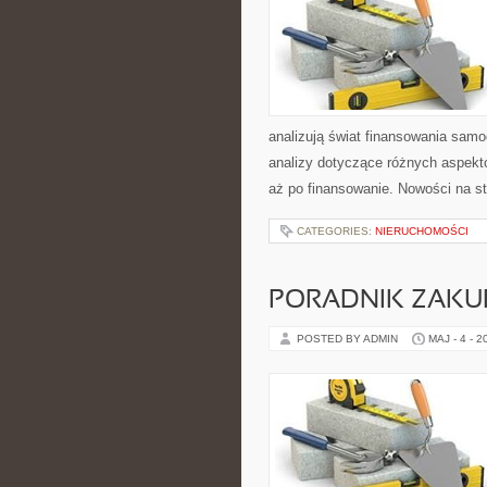
analizują świat finansowania sam
analizy dotyczące różnych aspekt
aż po finansowanie. Nowości na 
CATEGORIES:
NIERUCHOMOŚCI
PORADNIK ZAK
POSTED BY ADMIN
MAJ - 4 - 2