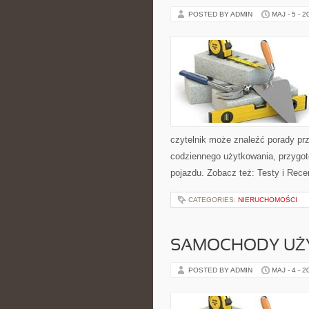
POSTED BY ADMIN
MAJ - 5 - 2
czytelnik może znaleźć porady pr
codziennego użytkowania, przygo
pojazdu. Zobacz też: Testy i Rece
CATEGORIES:
NIERUCHOMOŚCI
SAMOCHODY UŻ
POSTED BY ADMIN
MAJ - 4 - 2