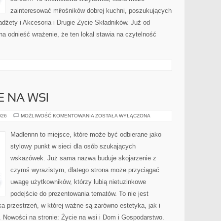
zainteresować miłośników dobrej kuchni, poszukujących
żety i Akcesoria i Drugie Życie Składników. Już od
a odnieść wrażenie, że ten lokal stawia na czytelność
E NA WSI
ŻYCIE
026
MOŻLIWOŚĆ KOMENTOWANIA
ZOSTAŁA WYŁĄCZONA
CODZIENNE
NA
WSI
Madlennn to miejsce, które może być odbierane jako
stylowy punkt w sieci dla osób szukających
wskazówek. Już sama nazwa buduje skojarzenie z
czymś wyrazistym, dlatego strona może przyciągać
uwagę użytkowników, którzy lubią nietuzinkowe
podejście do prezentowania tematów. To nie jest
ka przestrzeń, w której ważne są zarówno estetyka, jak i
 Nowości na stronie: Życie na wsi i Dom i Gospodarstwo.