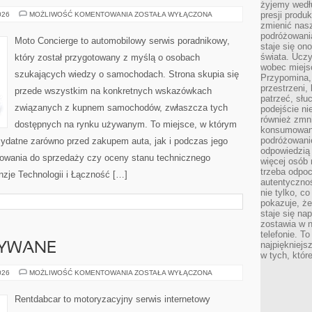
żyjemy wedłu
MOTORYZACJA
presji produ
026
MOŻLIWOŚĆ KOMENTOWANIA
ZOSTAŁA WYŁĄCZONA
zmienić nas
podróżowani
Moto Concierge to automobilowy serwis poradnikowy,
staje się o
świata. Uczy
który został przygotowany z myślą o osobach
wobec miejs
szukających wiedzy o samochodach. Strona skupia się
Przypomina,
przestrzeni,
przede wszystkim na konkretnych wskazówkach
patrzeć, słu
związanych z kupnem samochodów, zwłaszcza tych
podejście ni
również zmn
dostępnych na rynku używanym. To miejsce, w którym
konsumowani
podróżowanie
zydatne zarówno przed zakupem auta, jak i podczas jego
odpowiedzią
towania do sprzedaży czy oceny stanu technicznego
więcej osób 
trzeba odpo
nzje Technologii i Łączność […]
autentycznoś
nie tylko, co
pokazuje, że
staje się na
zostawia w n
telefonie. T
najpiękniejs
YWANE
w tych, któr
SAMOCHODY
026
MOŻLIWOŚĆ KOMENTOWANIA
ZOSTAŁA WYŁĄCZONA
UŻYWANE
Rentdabcar to motoryzacyjny serwis internetowy