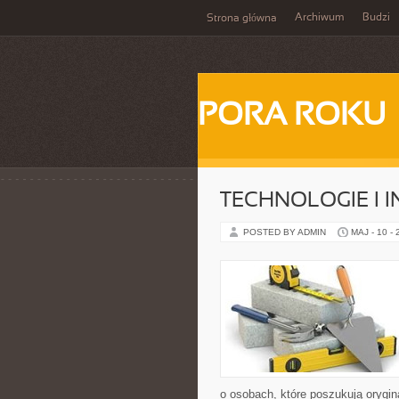
Archiwum
Budzi
Strona główna
PORA ROKU
TECHNOLOGIE I 
POSTED BY ADMIN
MAJ - 10 -
o osobach, które poszukują orygin