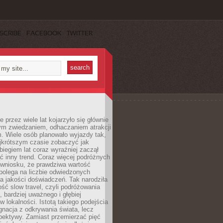
SCRIBE
FACEBOOK
TWITTER
 przez wiele lat kojarzyło się głównie
ym zwiedzaniem, odhaczaniem atrakcji
. Wiele osób planowało wyjazdy tak,
ajkrótszym czasie zobaczyć jak
 biegiem lat coraz wyraźniej zaczął
ć inny trend. Coraz więcej podróżnych
 wniosku, że prawdziwa wartość
polega na liczbie odwiedzonych
na jakości doświadczeń. Tak narodziła
ość slow travel, czyli podróżowania
, bardziej uważnego i głębiej
 lokalności. Istotą takiego podejścia
ygnacja z odkrywania świata, lecz
pektywy. Zamiast przemierzać pięć