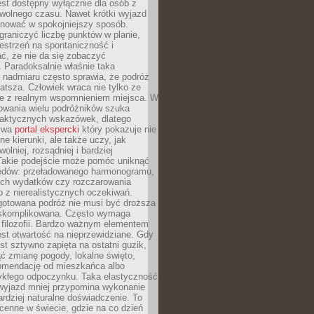
jest dostępny wyłącznie dla osób z
 wolnego czasu. Nawet krótki wyjazd
nować w spokojniejszy sposób.
raniczyć liczbę punktów w planie,
estrzeń na spontaniczność i
ć, że nie da się zobaczyć
 Paradoksalnie właśnie taka
 nadmiaru często sprawia, że podróż
gatsza. Człowiek wraca nie tylko ze
ale z realnym wspomnieniem miejsca. W
owania wielu podróżników szuka
 praktycznych wskazówek, dlatego
bywa
portal ekspercki
który pokazuje nie
ne kierunki, ale także uczy, jak
olniej, rozsądniej i bardziej
Takie podejście może pomóc uniknąć
ędów: przeładowanego harmonogramu,
ych wydatków czy rozczarowania
 z nierealistycznych oczekiwań.
gotowana podróż nie musi być droższa
j skomplikowana. Często wymaga
j filozofii. Bardzo ważnym elementem
jest otwartość na nieprzewidziane. Gdy
est sztywno zapięta na ostatni guzik,
jąć zmianę pogody, lokalne święto,
omendację od mieszkańca albo
ykłego odpoczynku. Taka elastyczność
 wyjazd mniej przypomina wykonanie
ardziej naturalne doświadczenie. To
cenne w świecie, gdzie na co dzień