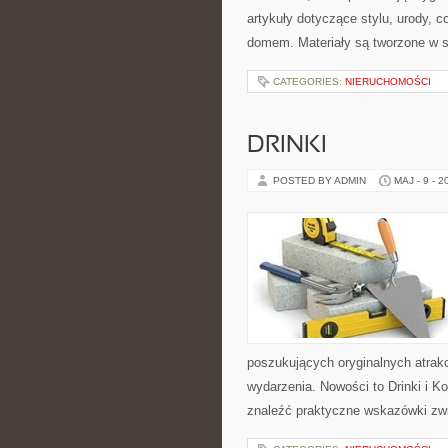
artykuły dotyczące stylu, urody,
domem. Materiały są tworzone w 
CATEGORIES:
NIERUCHOMOŚCI
DRINKI
POSTED BY ADMIN
MAJ - 9 - 2
poszukujących oryginalnych atrak
wydarzenia. Nowości to Drinki i K
znaleźć praktyczne wskazówki zw