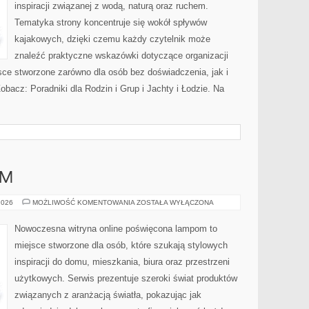
inspiracji związanej z wodą, naturą oraz ruchem.
Tematyka strony koncentruje się wokół spływów
kajakowych, dzięki czemu każdy czytelnik może
znaleźć praktyczne wskazówki dotyczące organizacji
sce stworzone zarówno dla osób bez doświadczenia, jak i
bacz: Poradniki dla Rodzin i Grup i Jachty i Łodzie. Na
AM
DIY
2026
MOŻLIWOŚĆ KOMENTOWANIA
ZOSTAŁA WYŁĄCZONA
–
ZRÓB
TO
Nowoczesna witryna online poświęcona lampom to
SAM
miejsce stworzone dla osób, które szukają stylowych
inspiracji do domu, mieszkania, biura oraz przestrzeni
użytkowych. Serwis prezentuje szeroki świat produktów
związanych z aranżacją światła, pokazując jak