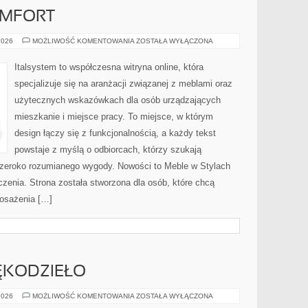
OMFORT
ERGONOMIA
2026
MOŻLIWOŚĆ KOMENTOWANIA
ZOSTAŁA WYŁĄCZONA
I
KOMFORT
Italsystem to współczesna witryna online, która
specjalizuje się na aranżacji związanej z meblami oraz
użytecznych wskazówkach dla osób urządzających
mieszkanie i miejsce pracy. To miejsce, w którym
design łączy się z funkcjonalnością, a każdy tekst
powstaje z myślą o odbiorcach, którzy szukają
szeroko rozumianego wygody. Nowości to Meble w Stylach
czenia. Strona została stworzona dla osób, które chcą
osażenia […]
ĘKODZIEŁO
KAWOWE
2026
MOŻLIWOŚĆ KOMENTOWANIA
ZOSTAŁA WYŁĄCZONA
DIY