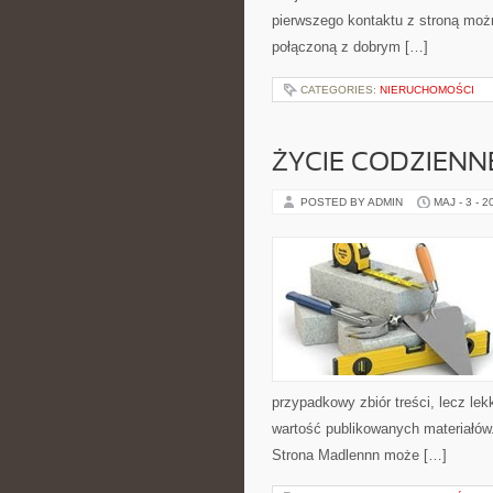
pierwszego kontaktu z stroną możn
połączoną z dobrym […]
CATEGORIES:
NIERUCHOMOŚCI
ŻYCIE CODZIENN
POSTED BY ADMIN
MAJ - 3 - 2
przypadkowy zbiór treści, lecz lek
wartość publikowanych materiałów.
Strona Madlennn może […]