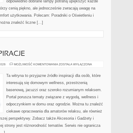
odpowiednio dobrane lampy potrafią upiększyć każde
którzy cenią piękno, ale jednocześnie zwracają uwagę na
mfort użytkowania. Polecam: Poradniki o Oświetleniu i
 można znaleźć liczne […]
PIRACJE
ARANŻACJE
2026
MOŻLIWOŚĆ KOMENTOWANIA
ZOSTAŁA WYŁĄCZONA
I
INSPIRACJE
Ta witryna to przyjazne źródło inspiracji dla osób, które
interesują się domowym wellness, przestrzenią
basenową, jacuzzi oraz szeroko rozumianym relaksem.
Portal porusza tematy związane z wygodą, wellness i
odpoczynkiem w domu oraz ogrodzie. Można tu znaleźć
ciekawe opracowania dla amatorów relaksu, ale również
szej perspektywy. Zobacz także Akcesoria i Gadżety i
j strony jest różnorodność tematów. Serwis nie ogranicza
[…]