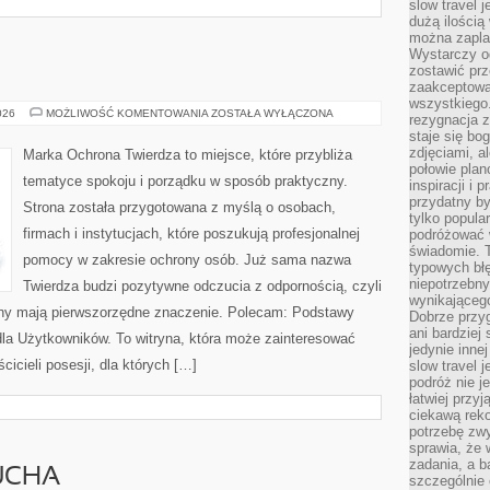
slow travel 
dużą ilością
można zapla
Wystarczy og
zostawić prz
zaakceptowa
wszystkiego.
OCHRONA
026
MOŻLIWOŚĆ KOMENTOWANIA
ZOSTAŁA WYŁĄCZONA
rezygnacja z
staje się bo
zdjęciami, 
Marka Ochrona Twierdza to miejsce, które przybliża
połowie plan
tematyce spokoju i porządku w sposób praktyczny.
inspiracji i
przydatny 
Strona została przygotowana z myślą o osobach,
tylko popular
firmach i instytucjach, które poszukują profesjonalnej
podróżować w
świadomie. 
pomocy w zakresie ochrony osób. Już sama nazwa
typowych bł
niepotrzebn
Twierdza budzi pozytywne odczucia z odpornością, czyli
wynikającego
ony mają pierwszorzędne znaczenie. Polecam: Podstawy
Dobrze przy
ani bardzie
dla Użytkowników. To witryna, która może zainteresować
jedynie inne
cicieli posesji, dla których […]
slow travel 
podróż nie j
łatwiej przy
ciekawą rek
potrzebę zw
sprawia, że
zadania, a b
UCHA
szczególnie 