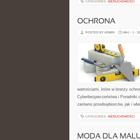
CATEGORIES:
NIERUCHOMOŚCI
OCHRONA
POSTED BY ADMIN
MAJ - 1 - 2
wartościami, które w branży ochr
Cyberbezpieczeństwa i Poradniki 
zarówno przedsiębiorców, jak i właś
CATEGORIES:
NIERUCHOMOŚCI
MODA DLA MAL