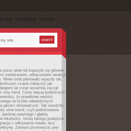
SCRIBE
FACEBOOK
TWITTER
 przez wiele lat kojarzyło się głównie
ym zwiedzaniem, odhaczaniem atrakcji
. Wiele osób planowało wyjazdy tak,
ajkrótszym czasie zobaczyć jak
 biegiem lat coraz wyraźniej zaczął
ć inny trend. Coraz więcej podróżnych
 wniosku, że prawdziwa wartość
polega na liczbie odwiedzonych
na jakości doświadczeń. Tak narodziła
ość slow travel, czyli podróżowania
, bardziej uważnego i głębiej
 lokalności. Istotą takiego podejścia
ygnacja z odkrywania świata, lecz
pektywy. Zamiast przemierzać pięć