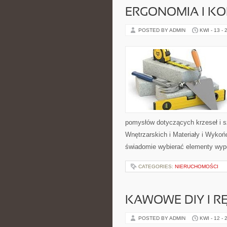
ERGONOMIA I K
POSTED BY ADMIN
KWI - 13 - 
pomysłów dotyczących krzeseł i 
Wnętrzarskich i Materiały i Wykoń
świadomie wybierać elementy wyp
CATEGORIES:
NIERUCHOMOŚCI
KAWOWE DIY I R
POSTED BY ADMIN
KWI - 12 - 