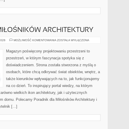
MIŁOŚNIKÓW ARCHITEKTURY
PORADNIK
2026
MOŻLIWOŚĆ KOMENTOWANIA
ZOSTAŁA WYŁĄCZONA
DLA
MIŁOŚNIKÓW
ARCHITEKTURY
Magazyn poświęcony projektowaniu przestrzeni to
przestrzeń, w którym fascynacja spotyka się z
doświadczeniem. Strona została stworzona z myślą o
osobach, które chcą odkrywać świat obiektów, wnętrz, a
także kierunków wpływających na to, jak funkcjonujemy
na co dzień. To inspirujący portal wiedzy, na którym
równo wielkich ikon architektury, jak i użytecznych
em domu. Polecamy Poradnik dla Miłośników Architektury i
ytelnik […]