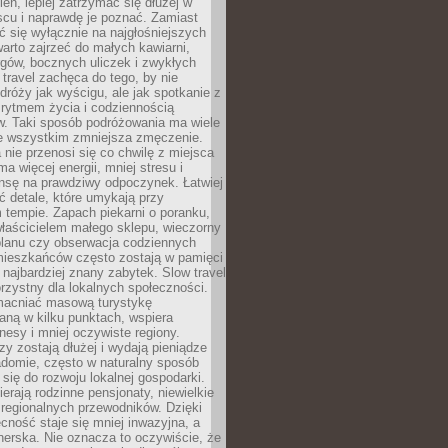
ień, lepiej zatrzymać się dłużej w
scu i naprawdę je poznać. Zamiast
 się wyłącznie na najgłośniejszych
warto zajrzeć do małych kawiarni,
rgów, bocznych uliczek i zwykłych
w travel zachęca do tego, by nie
dróży jak wyścigu, ale jak spotkanie z
, rytmem życia i codziennością
. Taki sposób podróżowania ma wiele
de wszystkim zmniejsza zmęczenie.
 nie przenosi się co chwilę z miejsca
ma więcej energii, mniej stresu i
nsę na prawdziwy odpoczynek. Łatwiej
 detale, które umykają przy
 tempie. Zapach piekarni o poranku,
łaścicielem małego sklepu, wieczorny
planu czy obserwacja codziennych
ieszkańców często zostają w pamięci
ż najbardziej znany zabytek. Slow travel
orzystny dla lokalnych społeczności.
acniać masową turystykę
aną w kilku punktach, wspiera
nesy i mniej oczywiste regiony.
rzy zostają dłużej i wydają pieniądze
adomie, często w naturalny sposób
 się do rozwoju lokalnej gospodarki.
ierają rodzinne pensjonaty, niewielkie
i regionalnych przewodników. Dzięki
cność staje się mniej inwazyjna, a
tnerska. Nie oznacza to oczywiście, że