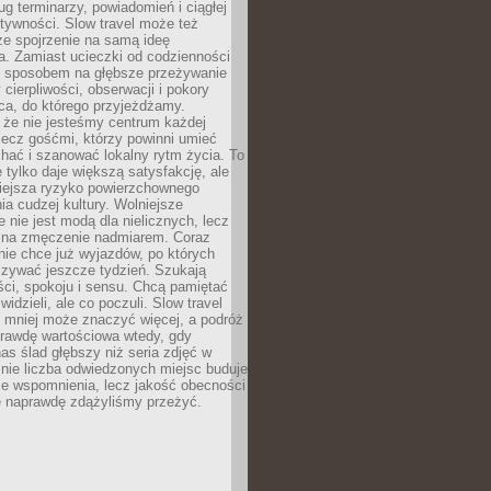
g terminarzy, powiadomień i ciągłej
ktywności. Slow travel może też
ze spojrzenie na samą ideę
a. Zamiast ucieczki od codzienności
no sposobem na głębsze przeżywanie
 cierpliwości, obserwacji i pokory
ca, do którego przyjeżdżamy.
 że nie jesteśmy centrum każdej
 lecz gośćmi, którzy powinni umieć
chać i szanować lokalny rytm życia. To
e tylko daje większą satysfakcję, ale
iejsza ryzyko powierzchownego
a cudzej kultury. Wolniejsze
 nie jest modą dla nielicznych, lecz
 na zmęczenie nadmiarem. Coraz
nie chce już wyjazdów, po których
czywać jeszcze tydzień. Szukają
ci, spokoju i sensu. Chcą pamiętać
 widzieli, ale co poczuli. Slow travel
 mniej może znaczyć więcej, a podróż
prawdę wartościowa wtedy, gdy
as ślad głębszy niż seria zdjęć w
o nie liczba odwiedzonych miejsc buduje
ze wspomnienia, lecz jakość obecności
e naprawdę zdążyliśmy przeżyć.