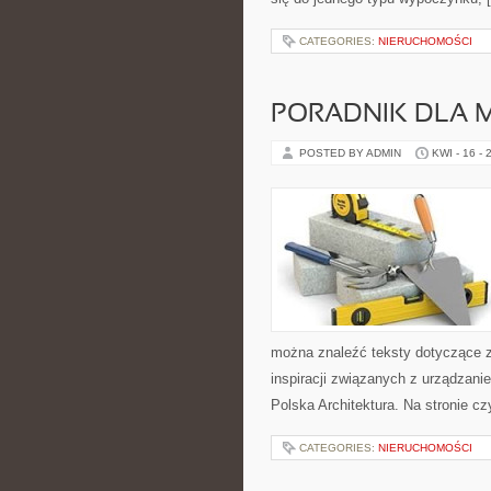
CATEGORIES:
NIERUCHOMOŚCI
PORADNIK DLA 
POSTED BY ADMIN
KWI - 16 - 
można znaleźć teksty dotyczące za
inspiracji związanych z urządzani
Polska Architektura. Na stronie cz
CATEGORIES:
NIERUCHOMOŚCI