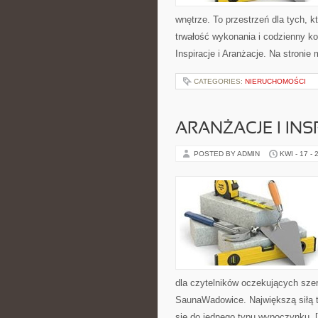
wnętrze. To przestrzeń dla tych, 
trwałość wykonania i codzienny ko
Inspiracje i Aranżacje. Na stronie
CATEGORIES:
NIERUCHOMOŚCI
ARANŻACJE I INS
POSTED BY ADMIN
KWI - 17 - 
dla czytelników oczekujących szer
SaunaWadowice. Największą siłą te
się do jednego typu wypoczynku, 