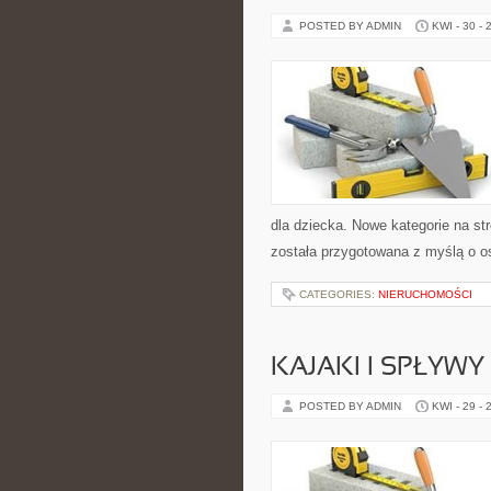
POSTED BY ADMIN
KWI - 30 - 
dla dziecka. Nowe kategorie na st
została przygotowana z myślą o o
CATEGORIES:
NIERUCHOMOŚCI
KAJAKI I SPŁYW
POSTED BY ADMIN
KWI - 29 - 