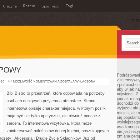
Razem
Tagi
Grażyna
Spis Treści
SUB
UPOWY
Podróżowanie
z intensywn
PORADNIK
026
MOŻLIWOŚĆ KOMENTOWANIA
ZOSTAŁA WYŁĄCZONA
i pośpiechem
ZAKUPOWY
aby w jak n
Bibi Bistro to przestrzeń, które odpowiada na potrzeby
najwięcej. Z
jednak rosną
osobach ceniących przyjemną atmosferę. Strona
dochodzi do
wyjazdu nie 
internetowa opisuje charakter miejsca, w którym posiłki
miejsc, ale 
mają być nie tylko apetyczne, ale również podane z
się popularn
wolniejszego
sercem. To internetowa wizytówka, która może
osadzonego w
zainteresować miłośników dobrej kuchni, poszukujących
nie jest rez
zmiana pers
żety i Akcesoria i Drugie Życie Składników. Już od