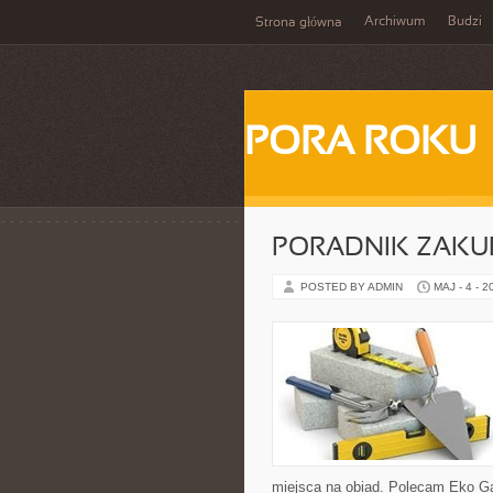
Archiwum
Budzi
Strona główna
PORA ROKU
PORADNIK ZAK
POSTED BY ADMIN
MAJ - 4 - 2
miejsca na obiad. Polecam Eko Gad