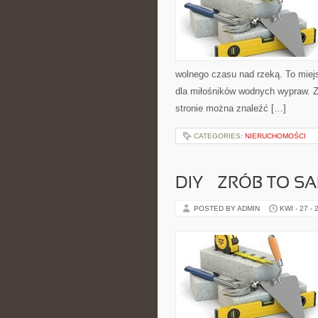
wolnego czasu nad rzeką. To miej
dla miłośników wodnych wypraw. Zo
stronie można znaleźć […]
CATEGORIES:
NIERUCHOMOŚCI
DIY – ZRÓB TO S
POSTED BY ADMIN
KWI - 27 - 