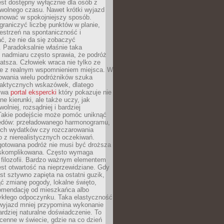
jest dostępny wyłącznie dla osób z
 wolnego czasu. Nawet krótki wyjazd
nować w spokojniejszy sposób.
raniczyć liczbę punktów w planie,
estrzeń na spontaniczność i
ć, że nie da się zobaczyć
 Paradoksalnie właśnie taka
 nadmiaru często sprawia, że podróż
gatsza. Człowiek wraca nie tylko ze
ale z realnym wspomnieniem miejsca. W
owania wielu podróżników szuka
 praktycznych wskazówek, dlatego
bywa
portal ekspercki
który pokazuje nie
ne kierunki, ale także uczy, jak
olniej, rozsądniej i bardziej
Takie podejście może pomóc uniknąć
ędów: przeładowanego harmonogramu,
ych wydatków czy rozczarowania
 z nierealistycznych oczekiwań.
gotowana podróż nie musi być droższa
j skomplikowana. Często wymaga
j filozofii. Bardzo ważnym elementem
jest otwartość na nieprzewidziane. Gdy
est sztywno zapięta na ostatni guzik,
jąć zmianę pogody, lokalne święto,
omendację od mieszkańca albo
ykłego odpoczynku. Taka elastyczność
 wyjazd mniej przypomina wykonanie
ardziej naturalne doświadczenie. To
cenne w świecie, gdzie na co dzień