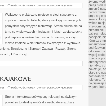
żyjemy wedłu
presji produ
MODA
2026
MOŻLIWOŚĆ KOMENTOWANIA
ZOSTAŁA WYŁĄCZONA
DLA
zmienić nas
MALUCHA
podróżowani
Wallaboo to praktyczne miejsce w sieci stworzone z
staje się o
świata. Uczy
myślą o mamach i tatach, którzy szukają inspirujących
wobec miejs
pomysłów dotyczących niemowląt. Strona skupia się na
Przypomina,
przestrzeni,
tym, co w pierwszych miesiącach i latach życia dziecka
patrzeć, słu
podejście ni
jest naprawdę ważne: komforcie. To serwis, w którym
również zmn
można znaleźć wiele tematów związanych z wyprawką
konsumowani
podróżowanie
ronie to: Bezpieczne i Zdrowe i Zabawa i Rozwój. Strona
odpowiedzią
sobach, które chcą […]
więcej osób 
trzeba odpo
autentycznoś
nie tylko, co
pokazuje, że
staje się na
zostawia w n
Y KAJAKOWE
telefonie. T
najpiękniejs
w tych, któr
KAJAKI
2026
MOŻLIWOŚĆ KOMENTOWANIA
ZOSTAŁA WYŁĄCZONA
I
SPŁYWY
KAJAKOWE
Strona internetowa poświęcony rekreacji na świeżym
powietrzu to idealny wybór dla osób, które szukają