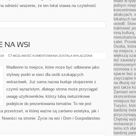
miast w tydz
jednym miej
a odnieść wrażenie, że ten lokal stawia na czytelność
koncentrować
atrakcjach, 
lokalnych ta
osiedli. Slo
traktować po
inną kulturą
mieszkańców
zalet. Prze
E NA WSI
Osoba, która
na miejsce, 
większą sza
ŻYCIE
026
MOŻLIWOŚĆ KOMENTOWANIA
ZOSTAŁA WYŁĄCZONA
CODZIENNE
też zauważyć
NA
intensywnym
WSI
Madlennn to miejsce, które może być odbierane jako
rozmowa z w
spacer bez 
stylowy punkt w sieci dla osób szukających
zwyczajów m
wskazówek. Już sama nazwa buduje skojarzenie z
na dłużej ni
jest także k
czymś wyrazistym, dlatego strona może przyciągać
Zamiast wzm
uwagę użytkowników, którzy lubią nietuzinkowe
skoncentrow
mniejsze biz
podejście do prezentowania tematów. To nie jest
Turyści, któ
bardziej świ
ka przestrzeń, w której ważne są zarówno estetyka, jak i
przyczyniają
 Nowości na stronie: Życie na wsi i Dom i Gospodarstwo.
Chętniej wyb
restauracje 
temu ich obe
bardziej par