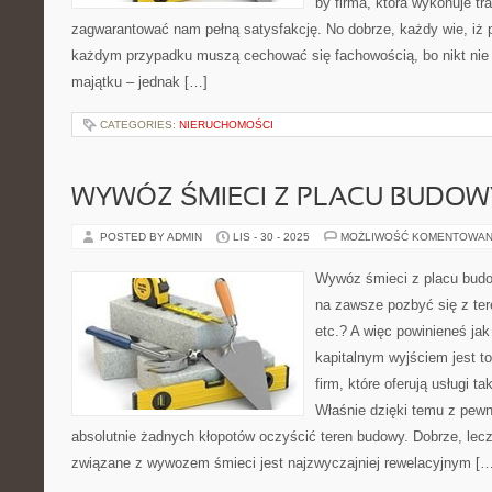
by firma, która wykonuje tr
zagwarantować nam pełną satysfakcję. No dobrze, każdy wie, iż
każdym przypadku muszą cechować się fachowością, bo nikt nie
majątku – jednak […]
CATEGORIES:
NIERUCHOMOŚCI
WYWÓZ ŚMIECI Z PLACU BUDOW
POSTED BY ADMIN
LIS - 30 - 2025
MOŻLIWOŚĆ KOMENTOWAN
Wywóz śmieci z placu budo
na zawsze pozbyć się z ter
etc.? A więc powinieneś jak
kapitalnym wyjściem jest to
firm, które oferują usługi t
Właśnie dzięki temu z pew
absolutnie żadnych kłopotów oczyścić teren budowy. Dobrze, lecz 
związane z wywozem śmieci jest najzwyczajniej rewelacyjnym […