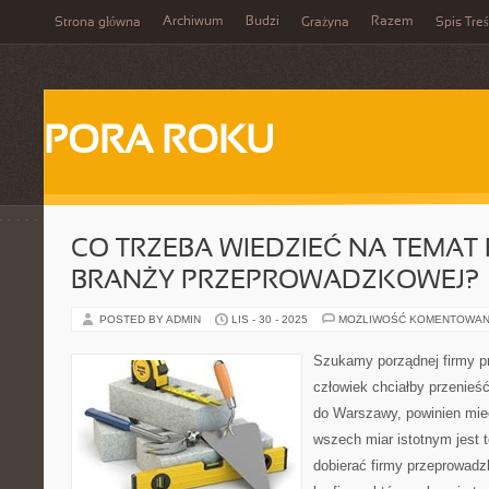
Archiwum
Budzi
Razem
Strona główna
Grażyna
Spis Treś
PORA ROKU
CO TRZEBA WIEDZIEĆ NA TEMAT 
BRANŻY PRZEPROWADZKOWEJ?
POSTED BY ADMIN
LIS - 30 - 2025
MOŻLIWOŚĆ KOMENTOWAN
Szukamy porządnej firmy 
człowiek chciałby przenieść
do Warszawy, powinien mi
wszech miar istotnym jest t
dobierać firmy przeprowadz