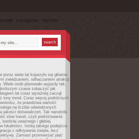
SCRIBE
FACEBOOK
TWITTER
 przez wiele lat kojarzyło się głównie
ym zwiedzaniem, odhaczaniem atrakcji
. Wiele osób planowało wyjazdy tak,
ajkrótszym czasie zobaczyć jak
 biegiem lat coraz wyraźniej zaczął
ć inny trend. Coraz więcej podróżnych
 wniosku, że prawdziwa wartość
polega na liczbie odwiedzonych
na jakości doświadczeń. Tak narodziła
ość slow travel, czyli podróżowania
, bardziej uważnego i głębiej
 lokalności. Istotą takiego podejścia
ygnacja z odkrywania świata, lecz
pektywy. Zamiast przemierzać pięć