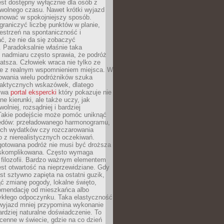
jest dostępny wyłącznie dla osób z
 wolnego czasu. Nawet krótki wyjazd
nować w spokojniejszy sposób.
raniczyć liczbę punktów w planie,
estrzeń na spontaniczność i
ć, że nie da się zobaczyć
 Paradoksalnie właśnie taka
 nadmiaru często sprawia, że podróż
gatsza. Człowiek wraca nie tylko ze
ale z realnym wspomnieniem miejsca. W
owania wielu podróżników szuka
 praktycznych wskazówek, dlatego
bywa
portal ekspercki
który pokazuje nie
ne kierunki, ale także uczy, jak
olniej, rozsądniej i bardziej
Takie podejście może pomóc uniknąć
ędów: przeładowanego harmonogramu,
ych wydatków czy rozczarowania
 z nierealistycznych oczekiwań.
gotowana podróż nie musi być droższa
j skomplikowana. Często wymaga
j filozofii. Bardzo ważnym elementem
jest otwartość na nieprzewidziane. Gdy
est sztywno zapięta na ostatni guzik,
jąć zmianę pogody, lokalne święto,
omendację od mieszkańca albo
ykłego odpoczynku. Taka elastyczność
 wyjazd mniej przypomina wykonanie
ardziej naturalne doświadczenie. To
cenne w świecie, gdzie na co dzień