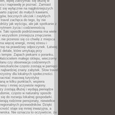
ień, lepiej zatrzymać się dłużej w
scu i naprawdę je poznać. Zamiast
 się wyłącznie na najgłośniejszych
warto zajrzeć do małych kawiarni,
rgów, bocznych uliczek i zwykłych
w travel zachęca do tego, by nie
dróży jak wyścigu, ale jak spotkanie z
, rytmem życia i codziennością
. Taki sposób podróżowania ma wiele
de wszystkim zmniejsza zmęczenie.
 nie przenosi się co chwilę z miejsca
ma więcej energii, mniej stresu i
nsę na prawdziwy odpoczynek. Łatwiej
 detale, które umykają przy
 tempie. Zapach piekarni o poranku,
łaścicielem małego sklepu, wieczorny
planu czy obserwacja codziennych
ieszkańców często zostają w pamięci
ż najbardziej znany zabytek. Slow travel
orzystny dla lokalnych społeczności.
acniać masową turystykę
aną w kilku punktach, wspiera
nesy i mniej oczywiste regiony.
rzy zostają dłużej i wydają pieniądze
adomie, często w naturalny sposób
 się do rozwoju lokalnej gospodarki.
ierają rodzinne pensjonaty, niewielkie
i regionalnych przewodników. Dzięki
cność staje się mniej inwazyjna, a
tnerska. Nie oznacza to oczywiście, że