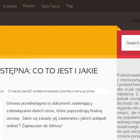
Razem
Tagi
Grażyna
Spis Treści
SUB
ĘPNA: CO TO JEST I JAKIE
Podróżowanie
z intensywn
i pośpiechem
aby w jak n
UMOWA
025
MOŻLIWOŚĆ KOMENTOWANIA
ZOSTAŁA WYŁĄCZONA
najwięcej. Z
PRZEDWSTĘPNA:
CO
jednak rosną
TO
Umowa przedwstępna to dokument zawierający
dochodzi do
JEST
wyjazdu nie 
I
zobowiązania dwóch stron, które poprzedzają finalną
JAKIE
miejsc, ale 
SĄ
się popularn
umowę. Jakie są zasady jej zawierania i jakich pułapek
ZASADY?
wolniejszego
unikać? Zapraszam do lektury!
osadzonego w
nie jest rez
zmiana pers