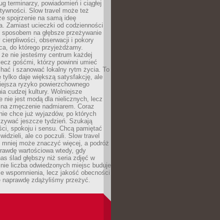
g terminarzy, powiadomień i ciągłej
ktywności. Slow travel może też
ze spojrzenie na samą ideę
a. Zamiast ucieczki od codzienności
no sposobem na głębsze przeżywanie
 cierpliwości, obserwacji i pokory
ca, do którego przyjeżdżamy.
 że nie jesteśmy centrum każdej
 lecz gośćmi, którzy powinni umieć
chać i szanować lokalny rytm życia. To
e tylko daje większą satysfakcję, ale
iejsza ryzyko powierzchownego
a cudzej kultury. Wolniejsze
 nie jest modą dla nielicznych, lecz
 na zmęczenie nadmiarem. Coraz
nie chce już wyjazdów, po których
czywać jeszcze tydzień. Szukają
ci, spokoju i sensu. Chcą pamiętać
 widzieli, ale co poczuli. Slow travel
 mniej może znaczyć więcej, a podróż
prawdę wartościowa wtedy, gdy
as ślad głębszy niż seria zdjęć w
o nie liczba odwiedzonych miejsc buduje
ze wspomnienia, lecz jakość obecności
e naprawdę zdążyliśmy przeżyć.