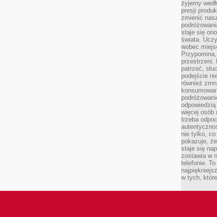
żyjemy wedłu
presji produ
zmienić nas
podróżowani
staje się o
świata. Uczy
wobec miejs
Przypomina,
przestrzeni,
patrzeć, słu
podejście ni
również zmn
konsumowani
podróżowanie
odpowiedzią
więcej osób 
trzeba odpo
autentycznoś
nie tylko, co
pokazuje, że
staje się na
zostawia w n
telefonie. T
najpiękniejs
w tych, któr