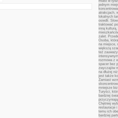
miast w tydz
jednym miej
koncentrować
atrakcjach, 
lokalnych ta
osiedli. Slo
traktować po
inną kulturą
mieszkańców
zalet. Prze
Osoba, która
na miejsce, 
większą sza
też zauważyć
intensywnym
rozmowa z w
spacer bez 
zwyczajów m
na dłużej ni
jest także k
Zamiast wzm
skoncentrow
mniejsze biz
Turyści, któ
bardziej świ
przyczyniają
Chętniej wyb
restauracje 
temu ich obe
bardziej par