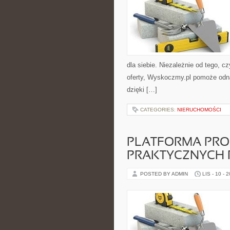
dla siebie. Niezależnie od tego, c
oferty, Wyskoczmy.pl pomoże odna
dzięki […]
CATEGORIES:
NIERUCHOMOŚCI
PLATFORMA PRO-
PRAKTYCZNYCH
POSTED BY ADMIN
LIS - 10 - 