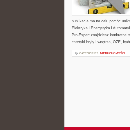
publikacja ma na celu pomóc unikn
Elektryka i Energetyka i Automa
Pro-Expert znajdziesz konkretne 
estetyki bryły i wnętrza, OZE, hyd
CATEGORIES:
NIERUCHOMOŚCI