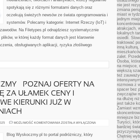
osadzonego w
|
PORADNIKI
nie jest rez
spotykają się z różnymi formatami danych oraz
IT
zmiana pers
I
miast w tydz
AKTUALNOŚCI
oczekują świeżych newsów ze świata oprogramowania i
IT
jednym miej
systemów. Polecamy kategorie: Internet Rzeczy (IoT) i
koncentrować
atrakcjach, 
 zawodów. Na Filetypes.pl odnajdziesz systematycznie
lokalnych ta
 plików, w której każdy format danych jest klarownie
osiedli. Slo
traktować po
zenia, obsługiwanych aplikacji, ryzyka złośliwego
inną kulturą
mieszkańców
zalet. Prze
Osoba, która
na miejsce, 
większą sza
też zauważyć
intensywnym
ZMY – POZNAJ OFERTY NA
rozmowa z w
spacer bez 
Ę ZA UŁAMEK CENY I
zwyczajów m
na dłużej ni
E KIERUNKI JUŻ W
jest także k
Zamiast wzm
NIACH
skoncentrow
mniejsze biz
Turyści, któ
PORTAL
2025
MOŻLIWOŚĆ KOMENTOWANIA
ZOSTAŁA WYŁĄCZONA
WYSKOCZMY
bardziej świ
–
przyczyniają
POZNAJ
Blog Wyskoczmy.pl to portal podróżniczy, który
Chętniej wyb
OFERTY
NA