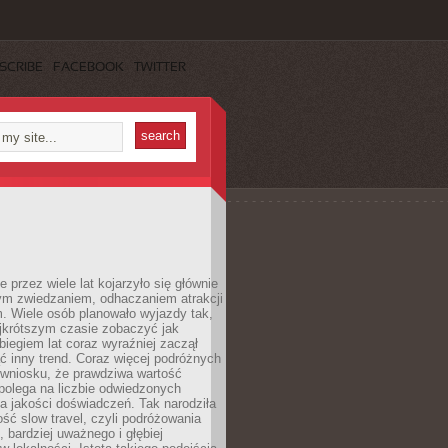
SCRIBE
FACEBOOK
TWITTER
 przez wiele lat kojarzyło się głównie
ym zwiedzaniem, odhaczaniem atrakcji
. Wiele osób planowało wyjazdy tak,
ajkrótszym czasie zobaczyć jak
 biegiem lat coraz wyraźniej zaczął
ć inny trend. Coraz więcej podróżnych
 wniosku, że prawdziwa wartość
polega na liczbie odwiedzonych
na jakości doświadczeń. Tak narodziła
ość slow travel, czyli podróżowania
, bardziej uważnego i głębiej