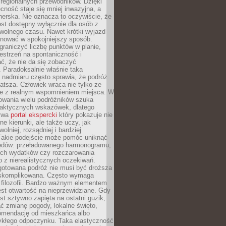
i regionalnych przewodników. Dzięki
cność staje się mniej inwazyjna, a
tnerska. Nie oznacza to oczywiście, że
jest dostępny wyłącznie dla osób z
 wolnego czasu. Nawet krótki wyjazd
nować w spokojniejszy sposób.
raniczyć liczbę punktów w planie,
estrzeń na spontaniczność i
ć, że nie da się zobaczyć
 Paradoksalnie właśnie taka
 nadmiaru często sprawia, że podróż
gatsza. Człowiek wraca nie tylko ze
ale z realnym wspomnieniem miejsca. W
owania wielu podróżników szuka
 praktycznych wskazówek, dlatego
bywa
portal ekspercki
który pokazuje nie
ne kierunki, ale także uczy, jak
olniej, rozsądniej i bardziej
Takie podejście może pomóc uniknąć
ędów: przeładowanego harmonogramu,
ych wydatków czy rozczarowania
 z nierealistycznych oczekiwań.
gotowana podróż nie musi być droższa
j skomplikowana. Często wymaga
j filozofii. Bardzo ważnym elementem
jest otwartość na nieprzewidziane. Gdy
est sztywno zapięta na ostatni guzik,
jąć zmianę pogody, lokalne święto,
omendację od mieszkańca albo
ykłego odpoczynku. Taka elastyczność