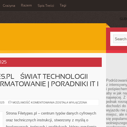
Razem
Tagi
Grażyna
Spis Treści
SUB
2025
S.PL – ŚWIAT TECHNOLOGII
Podróżowanie
MATOWANIE | PORADNIKI IT I
z intensywn
i pośpiechem
aby w jak n
najwięcej. Z
jednak rosną
PORTAL
2025
MOŻLIWOŚĆ KOMENTOWANIA
ZOSTAŁA WYŁĄCZONA
FILETYPES.PL
dochodzi do
–
wyjazdu nie 
ŚWIAT
Strona Filetypes.pl – centrum typów danych cyfrowych
miejsc, ale 
TECHNOLOGII
CYFROWYCH
się popularn
oraz technicznych instrukcji, stworzony z myślą o
,
wolniejszego
FORMATOWANIE
freelancerach, twórcach i analitykach, którzy regularnie