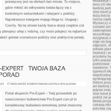
restauracje 
poświęcony jest na ofertach last minute. To miejsce,
OSTATNIĄ
temu ich obe
CHWILĘ
gdzie miłość do odkrywania świata łączy się z
bardziej par
ZA
UŁAMEK
slow travel 
konkretnymi wskazówkami i relacjami z podróży.
CENY
dużą ilością
I
WYSKOCZ
można zapla
Najciekawsze kategorie mojego bloga to: Urugwaj i
PO
Wystarczy og
NOWE
Czechy. Na tej stronie każdy łowca okazji znajdzie coś
zostawić prz
KIERUNKI
JUŻ
zaakceptowa
zy planujesz urlop z rodziną, czy może polujesz na najtańsze
W
wszystkiego.
NAJBLIŻSZYCH
leźć gotowe scenariusze podróży oraz praktyczne porady,
rezygnacja z
DNIACH
staje się bo
zdjęciami, 
połowie plan
inspiracji i
przydatny 
tylko popular
podróżować w
świadomie. 
EXPERT – TWOJA BAZA
typowych bł
 PORAD
niepotrzebn
wynikającego
Dobrze przy
PLATFORMA
2025
MOŻLIWOŚĆ KOMENTOWANIA
ZOSTAŁA WYŁĄCZONA
ani bardzie
PRO-
EXPERT
jedynie inne
–
Portal ekspercki Pro-Expert – Twój przewodnik po
slow travel 
TWOJA
podróż nie j
BAZA
nowoczesnym budownictwie Pro-Expert.com.pl to
PRAKTYCZNYCH
łatwiej przy
PORAD
ciekawą rek
kompleksowy budowlano-remontowy portal stworzony
potrzebę zw