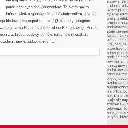
dla majsterkowiczów, którzy szukają merytorycznych
sprawia, że
zadania, a b
porad popartych doświadczeniem. To platforma, w
szczególnie 
którym wiedza spotyka się z doświadczeniem, a każda
żyjemy wedłu
presji produ
ąć błędów. ([pro-expert.com.pl][1])Polecamy kategorie:
zmienić nas
podróżowani
tyka budynkowa.Na łamach Budowlano-Remontowego Portalu
staje się o
treści z zakresu: budowy domów, remontów mieszkań,
świata. Uczy
wobec miejs
roizolacji, prawa budowlanego, […]
Przypomina,
przestrzeni,
patrzeć, słu
podejście ni
również zmn
konsumowani
podróżowanie
odpowiedzią
więcej osób 
trzeba odpo
autentycznoś
nie tylko, co
pokazuje, że
staje się na
zostawia w n
telefonie. T
najpiękniejs
w tych, któr