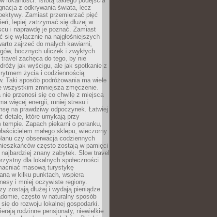
 lokalności. Istotą takiego podejścia
ygnacja z odkrywania świata, lecz
pektywy. Zamiast przemierzać pięć
ień, lepiej zatrzymać się dłużej w
scu i naprawdę je poznać. Zamiast
 się wyłącznie na najgłośniejszych
warto zajrzeć do małych kawiarni,
rgów, bocznych uliczek i zwykłych
w travel zachęca do tego, by nie
dróży jak wyścigu, ale jak spotkanie z
, rytmem życia i codziennością
. Taki sposób podróżowania ma wiele
de wszystkim zmniejsza zmęczenie.
 nie przenosi się co chwilę z miejsca
ma więcej energii, mniej stresu i
nsę na prawdziwy odpoczynek. Łatwiej
 detale, które umykają przy
 tempie. Zapach piekarni o poranku,
łaścicielem małego sklepu, wieczorny
planu czy obserwacja codziennych
ieszkańców często zostają w pamięci
ż najbardziej znany zabytek. Slow travel
orzystny dla lokalnych społeczności.
acniać masową turystykę
aną w kilku punktach, wspiera
nesy i mniej oczywiste regiony.
rzy zostają dłużej i wydają pieniądze
adomie, często w naturalny sposób
 się do rozwoju lokalnej gospodarki.
ierają rodzinne pensjonaty, niewielkie