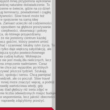
 wyjazd mniej przypomina wykonanie
ardziej naturalne doświadczenie. To
cenne w świecie, gdzie na co dzień
g terminarzy, powiadomień i ciągłej
ktywności. Slow travel może też
ze spojrzenie na samą ideę
a. Zamiast ucieczki od codzienności
no sposobem na głębsze przeżywanie
 cierpliwości, obserwacji i pokory
ca, do którego przyjeżdżamy.
 że nie jesteśmy centrum każdej
 lecz gośćmi, którzy powinni umieć
chać i szanować lokalny rytm życia. To
e tylko daje większą satysfakcję, ale
iejsza ryzyko powierzchownego
a cudzej kultury. Wolniejsze
 nie jest modą dla nielicznych, lecz
 na zmęczenie nadmiarem. Coraz
nie chce już wyjazdów, po których
czywać jeszcze tydzień. Szukają
ci, spokoju i sensu. Chcą pamiętać
 widzieli, ale co poczuli. Slow travel
 mniej może znaczyć więcej, a podróż
prawdę wartościowa wtedy, gdy
as ślad głębszy niż seria zdjęć w
o nie liczba odwiedzonych miejsc buduje
ze wspomnienia, lecz jakość obecności
e naprawdę zdążyliśmy przeżyć.