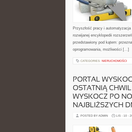
Przyszłość pracy i automatyzacja
rozwijanej encyklopedii rozszerzeń
przedstawiony pod kątem: przeznac
oprogramowania, możliwości […]
CATEGORIES:
NIERUCHOMOŚCI
PORTAL WYSKOC
OSTATNIĄ CHWIL
WYSKOCZ PO NOW
NAJBLIŻSZYCH D
POSTED BY ADMIN
LIS - 10 - 